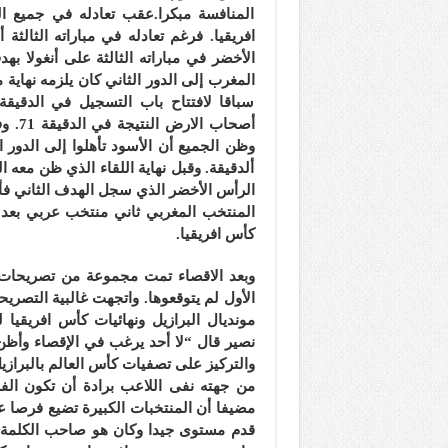
المنافسة مبكرا.عقب تعادله في جميع ا
افريقيا. فرغم تعادله في مباراته الثالثة
الأخضر في مباراته الثالثة على أنغولا به
المغرب إلى الدور الثاني كان يلزمه نهاية 
سباقا لافتتاح باب التسجيل في الدقيق
وظن الجميع أن الأسود تأهلوا إلى الدور ا
ألدقيقة. وقبل نهاية اللقاء الذي ظن مع
الرأس الأخضر الذي سجل الهدف الثاني فأ
المنتخب المغربي ثاني منتخب عربي بعد الج
كأس افريقيا.
وبعد الاقصاء تمت مجموعة من تصريحات ل
الأول لم يتوقعوها. واتجهت غالبية التصر
نصير قال “لا أحد يرغب في الإقصاء وأظن أ
والتركيز على تصفيات كأس العالم بالبرازيل 2014
من جهته نفى اللاعب برادة أن تكون ال
مضيفا أن المنتخبات الكبيرة تضيع فرصا عد
قدم مستوى جيدا وكان هو صاحب الكلمة 