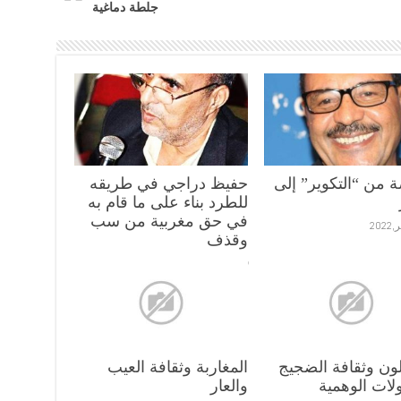
جلطة دماغية
ة من “التكوير” إلى
حفيظ دراجي في طريقه
للطرد بناء على ما قام به
في حق مغربية من سب
وقذف
29 يناير,2022
ون وثقافة الضجيج
المغاربة وثقافة العيب
لات الوهمية
والعار