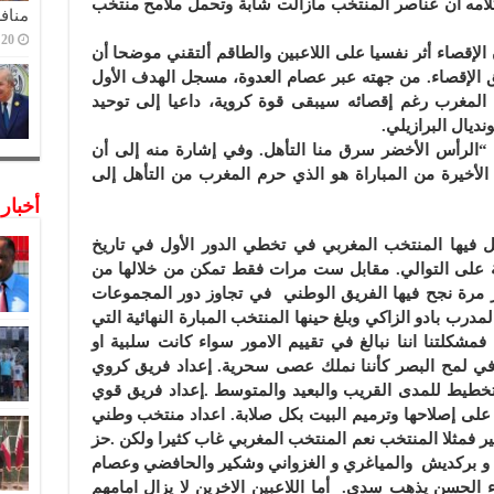
لامه ان عناصر المنتخب مازالت شابة وتحمل ملامح منتخب
منافس
20 ديسمبر,2022
لإقصاء أثر نفسيا على اللاعبين والطاقم ألتقني موضحا أن
 الإقصاء. من جهته عبر عصام العدوة، مسجل الهدف الأول
 المغرب رغم إقصائه سيبقى قوة كروية، داعيا إلى توحيد
ديال البرازيلي.
ية “الرأس الأخضر سرق منا التأهل. وفي إشارة منه إلى أن
الأخيرة من المباراة هو الذي حرم المغرب من التأهل إلى
أخبار
 فيها المنتخب المغربي في تخطي الدور الأول في تاريخ
قيا والرابعة على التوالي. مقابل ست مرات فقط تمكن من خلالها من
أخر مرة نجح فيها الفريق الوطني في تجاوز دور المجموعات
رة 2004 في تونس بالمدرب بادو الزاكي وبلغ حينها المنتخب المبارة النهائية التي
فمشكلتنا اننا نبالغ في تقييم الامور سواء كانت سلبية او
أمور في لمح البصر كأننا نملك عصى سحرية. إعداد فريق كروي
خطيط للمدى القريب والبعيد والمتوسط .إعداد فريق قوي
لى إصلاحها وترميم البيت بكل صلابة. اعداد منتخب وطني
ر فمثلا المنتخب نعم المنتخب المغربي غاب كثيرا ولكن .حز
 و بركديش والمياغري و الغزواني وشكير والحافضي وعصام
لاء الحسن يذهب سدى. أما اللاعبين الاخرين لا يزال امامهم