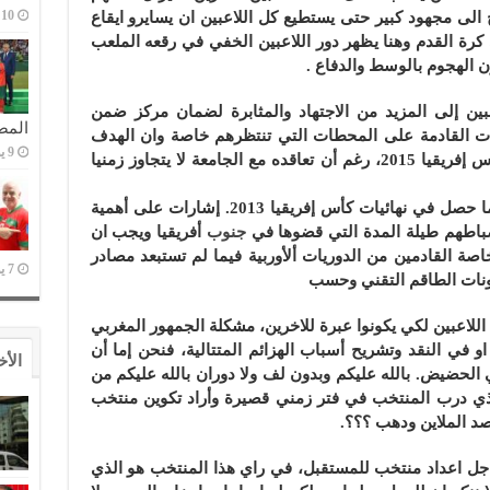
10 يوليو,2023
الى مجهود كبير حتى يستطيع كل اللاعبين ان يسايرو ايقاع
 كرة القدم وهنا يظهر دور اللاعبين الخفي في رقعه الملعب
ن الهجوم بالوسط والدفاع .
ين إلى المزيد من الاجتهاد والمثابرة لضمان مركز ضمن
المص
ات القادمة على المحطات التي تنتظرهم خاصة وان الهدف
9 يوليو,2023
المسطر على المدى البعيد هو نهائيات كأس إفريقيا 2015، رغم أن تعاقده مع الجامعة لا يتجاوز زمنيا
معتبرين الخروج من الدور الأول مخالفا لما حصل في نهائيات كأس إفريقيا 2013. إشارات على أهمية
ضباطهم طيلة المدة التي قضوها في
جنوب
أفريقيا ويجب ان
اصة القادمين من الدوريات ألأوربية فيما لم تستبعد مصادر
7 يوليو,2023
ونات الطاقم التقني وحسب
للاعبين لكي يكونوا عبرة للاخرين، مشكلة الجمهور المغربي
 او في النقد وتشريح أسباب الهزائم المتتالية، فنحن إما أن
الأخ
الحضيض. بالله عليكم وبدون لف ولا دوران بالله عليكم من
ذي درب المنتخب في فتر زمني قصيرة وأراد تكوين منتخب
 الملاين ودهب ؟؟؟.
جل اعداد منتخب للمستقبل، في راي هذا المنتخب هو الذي