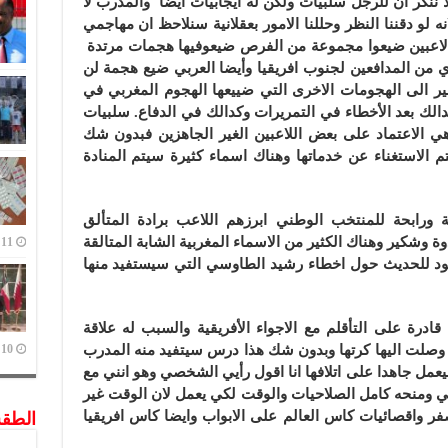
ننكر ان للرجل سلبيات ولكن له ايجابيات ايضا والمدرب لا
لو دقننا النظر وحللنا الامور بعقلانية سنلاحظ ان مهاجمي
اعبين ضيعوا مجموعة من الفرص ضيعوفيها هجمات مرتدة
دي من المدافعين لجنوب افريقيا وأيضا العربي ضيع هجمة لن
ير الى الهجومات الاخرى التي ضييعها الهجوم المغربي في
كدالك بعد الأخطاء في التمريرات وكدالك في الدفاع. سلبيات
 الاعتماد على بعض اللاعبين الغير الجاهزين فبدون شك
 الاستغناء عن خدماتها وهناك اسماء كثيرة سيتم المنادة
 ورابحة للمنتخب الوطني ابرزهم اللاعب برادة المتألق
وشكير وهناك الكثير من الاسماء المغربية الشابة المتالقة
11 يوليو,2023
عود للحديث حول اخطاء رشيد الطاوسي التي سيستفيد منها
ادرة على التأقلم مع الاجواء الأفريقية والسبب له علاقة
ي وصلت اليها كرتها وبدون شك هذا درس سيتفيد منه المدرب
10 يوليو,2023
مل جاهدا على اتلافها انا اقول رأيي الشخصي وهو انني مع
ي ومنحه كامل الصلاحيات والوقت لكي يعمل لان الوقت غير
 واقصائيات كاس العالم على الابواب وايضا كاس افريقيا
الطق