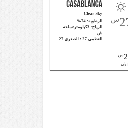
Casablanca
Clear Sky
2
س
الرطوبة: 74%
الرياح: 3كيلومتر/ساعة
ش
العظمى 27 • الصغرى 27
2
س
الأحد