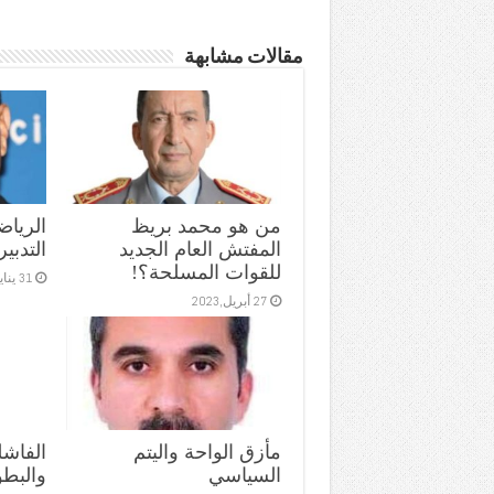
مقالات مشابهة
من هو محمد بريظ
الرياض
المفتش العام الجديد
التدبير
للقوات المسلحة؟!
31 يناير,2022
27 أبريل,2023
مأزق الواحة واليتم
الفاشل
السياسي
والبطو