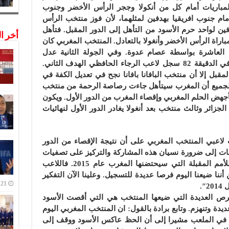
لمباريات أمام كل من أنكولا وججر الرأس الأخضر وجنوب
 أمام جنوب افريقيا بهدفين لمثلهما، لأن فوز منتخب الرأس
دفين لواحد حرم الأسود من التأهل إلى الدور المقبل. فتأهل
أخر ا
مباراة الرأس الأخضر وأنغولا بالتعادل. المنتخب المغربي كان
ة العاشرة بواسطة عصام عدوة. وفي الجولة الثانية عدل
أصحاب الارض النتيجة في الدقيقة 71. وفي الدقيقة 82 سجل لاعب الرجاء الحافظي الهدف الثاني.
لمقبل إلا أن منتخب البافانا بافانا نجح في تعديل الكفة في
ه الجميع أن المغرب سيتأهل جاءت رصاصة الرحمة من منتخب
جهض الحلم المغربي وإقصاء المغرب من الدور الأول. ويكون
زائر وثالث منتخب بعد أنغولا يغادر الدور الأول لنهائيات
اعبي المنتخب المغربي على أن نتيجة الإقصاء من الدور
يحات إلى ضرورة نسيان هذه المشاركة والتركيز على تصفيات
مونديال البرازيل ونهائيات كأس افريقيا للأمم المقبلة التي سيحتضنها المغرب عام 2015. فاللاعب
ننا ضيعنا اليوم فرصا عديدة للتسجيل. وعلينا الآن التفكير
21 ديسمبر,2022
″.
فرص العديدة التي ضيعها المنتخب هي التي أقصت الأسود
يدة وتنهزم. وتابع برادة بالقول: ان المنتخب المغربي اليوم
في الملعب مشيرا إلى أن الحظ عاكس الأسود ووقف إلى