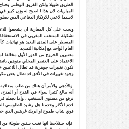
الطريق طويلا ولكن الفريق الوطني يحتاج 
المباريات لان هذا ا اصبح له وزن كبير في
لاسيما لاعبي للارتكاز الدفاعي الذين يصلو
ويجب على كل المغاربة ان يشجعوا للاعب
تشكيلة المنتخب المغربي في الاستحقاق
العام الواحد مع إمكانية التمديد
الاعتماد على العنصر المحلي منوهين بان
تكون تغييرات جوهرية قد تطال اللاعبين خ
وجود تغييرات في الأفق قد تطال بعض مك
والأدهى والأمر أن هناك من طلب بمعاقبة ا
أنه يبالغ كثيرا سواء في القدح أو المدح،
نرفع من مستوى المنتخب ، وإما نجعله في 
قدم الأكثر وخدمنا هل رشيد الطاوسي ال
قوي شاب طموح او ايريك غريتس الدي حصد
فإنه سنلاحظ انها تغيب سنين طويلة من ا