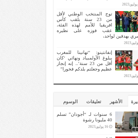
توج المنتخب الوطني لأقل
من 23 سنة بلقب كأس
افريقيا للأمم لهذه الفئة،
عقب فوزه على نظيره
ري بهدفين لواحد،
إنفانتينو: “تهانينا للمغرب
ببلوغ الأولمبياد ونهائي ‘كان
أقل من 23 سنة’.. إنه إنجاز
عظيم وجعلتم بلدكم فخورا”
يرة
الأشهر
تعليقات
الوسوم
6 سنوات لـ “أجودان” تسلم
40 مليونا رشوة
16 يوليو,2023