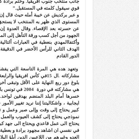
جانب منتخب جنوب افريقيا. وختم برادة ك
قوي سيقول كلمته في المستقبل.”
و عبر بركديش عن خيبة أمله حيث قال إن ا
المستوى الذي ظهر به المنتخب لا يستحق
عن حسرته بعد الإقصاء. وقال العدوة إن
الجهود من أجل كسب ورقة التأهل إلى المون
وأكتفاالمهدي بنعطية في العبارات ألتال
الهدف الثاني للرأس الأخضر في الدقيقة 
الدور القادم
وتعهد هده هي المرة التاسعة التي يفشل
مشاركاته .ال 15في كأس افري
بلوغ دور ربع النهاية على الأقل وتبقى 
هي مشاركته في دو
خسرها أمام البلد المنضم بهدفين لواحد. 
ايجابية ، واشكاليتنا إننا نريد تغيير ال
كبير يحتاج إلى وقت وإلى صبر وعمل و ت
نموذجي يحتاج إلى كشف العيوب والعمل ع
يحتاج الى عمل قاعدي ويحتاج الى جهد كبي
في نفسي ان اشاهد مجهود برادة و بعطية
العدو وغيرهم من اللاعبين الدين أبلؤ الب