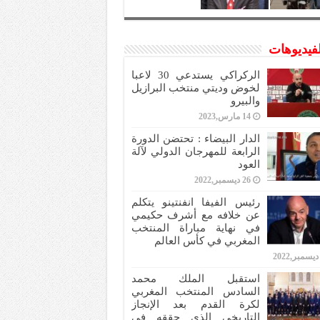
لفيديوهات
الركراكي يستدعي 30 لاعبا
لخوض وديتي منتخب البرازيل
والبيرو
14 مارس,2023
الدار البيضاء : تحتضن الدورة
الرابعة للمهرجان الدولي لآلة
العود
26 ديسمبر,2022
رئيس الفيفا انفنتينو يتكلم
عن خلافه مع أشرف حكيمي
في نهاية مباراة المنتخب
المغربي في كأس العالم
استقبل الملك محمد
السادس المنتخب المغربي
لكرة القدم بعد الإنجاز
التاريخي الذي حققه في