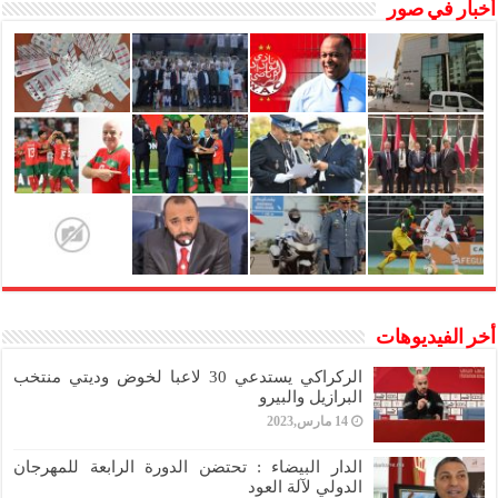
أخبار في صور
أخر الفيديوهات
الركراكي يستدعي 30 لاعبا لخوض وديتي منتخب
البرازيل والبيرو
14 مارس,2023
الدار البيضاء : تحتضن الدورة الرابعة للمهرجان
الدولي لآلة العود