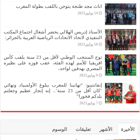
اناث مجد طنجة يتوجن باللقب بطولة المغرب
14 يوليو,2023
الأستاذ إدريس الهلالي يحضر أشغال اجتماع المكتب
التنفيذي لاتحاد الاتحادات الرياضية العربية بالجزائر:
10 يوليو,2023
توج المنتخب الوطني لأقل من 23 سنة بلقب كأس
افريقيا للأمم لهذه الفئة، عقب فوزه على نظيره
المصري بهدفين لواحد،
9 يوليو,2023
إنفانتينو: “تهانينا للمغرب ببلوغ الأولمبياد ونهائي
‘كان أقل من 23 سنة’.. إنه إنجاز عظيم وجعلتم
بلدكم فخورا”
7 يوليو,2023
الأخيرة
الأشهر
تعليقات
الوسوم