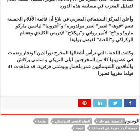
لتمثيل المغرب في مسابقة هذه الدورة
وأعلن المركز السينمائي المغربي في بلاغ أن قائمة الأفلام الخمسة
تضم “فوهة” لعمر” لعمر مولدويرة” و”أنتروبيا” لياسين ماركو
ماروكو و”ج” لأمير رواني و”ريكلاج” لإدريس الكايدي وهشام
الركراكي و”اللعنة” لفيصل بوليفا
وكانت اللجنة، التي ترأس أشغالها المخرج نورالدين كونجار وضمت
في عضويتها كلا من المخرجتين ليلى التريكي و سلمى بركاش
والناقدين السينمائيين عمر بلخمار وبوشتى فرقزيد، قد شاهدت 41
فيلما مغربيا قصيرا
الوسوم
الرسمية لمهرجان
الفيلم القصير المتوسطي
بطنجة
خمسة أفلام مغربية في المسابقة
نصية