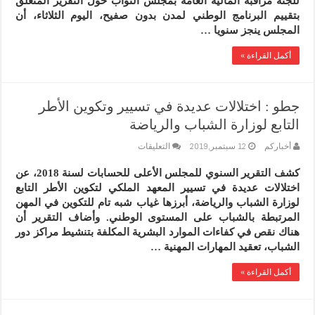
للجنة مراقبة المالية العامة بمجلس النواب حول التقرير المتعلق
في
بتقييم البرنامج الوطني لمدن بدون صفيح، اليوم الثلاثاء، أن
حضرة
المجلس ينجز سنويا …
النواب
فيما
يبقى
أكمل القراءة »
90
بالمئة
منها
“ما
جطو : اختلالات عديدة في تسيير وتكوين الأطر
كيديها
فيها
التابع لوزارة الشباب والرياضة
حد”
مغلقة
على
أخباركم
12 سبتمبر,2019
التعليقات
جطو
:
كشف التقرير السنوي للمجلس الأعلى للحسابات لسنة 2018، عن
اختلالات
اختلالات عديدة في تسيير المعهد الملكي لتكوين الأطر التابع
عديدة
في
لوزارة الشباب والرياضة، أبرزها غياب شبه تام للتكوين في المهن
تسيير
المرتبطة بالشباب على المستوى الوطني. وأضاف التقرير أن
وتكوين
هناك نقص في كفاءات الموارد البشرية المكلفة بتنشيط مراكز دور
الأطر
الشباب، تعقيد المهارات المهنية …
التابع
لوزارة
الشباب
أكمل القراءة »
والرياضة
مغلقة