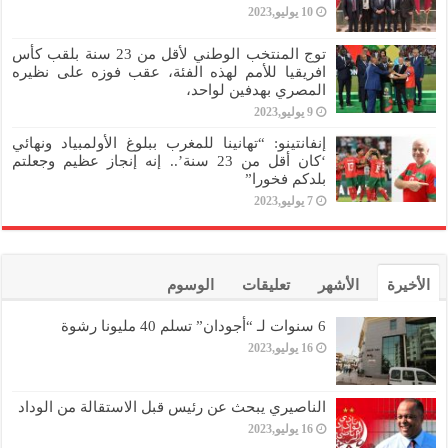
10 يوليو,2023
توج المنتخب الوطني لأقل من 23 سنة بلقب كأس
افريقيا للأمم لهذه الفئة، عقب فوزه على نظيره
المصري بهدفين لواحد،
9 يوليو,2023
إنفانتينو: “تهانينا للمغرب ببلوغ الأولمبياد ونهائي
‘كان أقل من 23 سنة’.. إنه إنجاز عظيم وجعلتم
بلدكم فخورا”
7 يوليو,2023
الأخيرة
الأشهر
تعليقات
الوسوم
6 سنوات لـ “أجودان” تسلم 40 مليونا رشوة
16 يوليو,2023
الناصيري يبحث عن رئيس قبل الاستقالة من الوداد
16 يوليو,2023