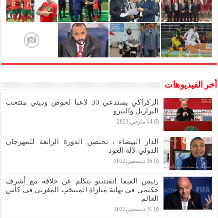
أخر الفيديوهات
الركراكي يستدعي 30 لاعبا لخوض وديتي منتخب
البرازيل والبيرو
14 مارس,2023
الدار البيضاء : تحتضن الدورة الرابعة للمهرجان
الدولي لآلة العود
26 ديسمبر,2022
رئيس الفيفا انفنتينو يتكلم عن خلافه مع أشرف
حكيمي في نهاية مباراة المنتخب المغربي في كأس
العالم
21 ديسمبر,2022