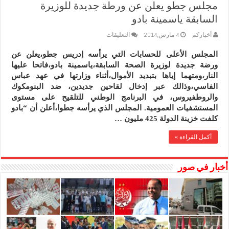
مجلس جطو يعلن عن ورطة جديدة للوزيرة
السابقة ياسمينة بادو
على
أخباركم
4 مارس,2014
التعليقات
مجلس
جطو
المجلس الأعلى للحسابات التي يرأسه إدريس جطو،يعلن عن
يعلن
ورضة جديدة لوزيرة الصحة السابقة،ياسمينة بادو،فاتحا عليها
عن
ورطة
النار،ومتهما إياها بتبديد الأموال،أثناء وزارتها في عهد عباس
جديدة
الفاسي،وذالك عبر إدخال لقاحين جديدين، ضد البنومكوك
للوزيرة
والروطفيروس، في البرنامج الوطني للتلقيح على مستوى
السابقة
ياسمينة
المستشفيات العمومية. المجلس الذي يرأسه جطوا،أعلن أن “بادو
بادو
كلفت خزينة الدولة 425 مليون …
مغلقة
أكمل القراءة »
أخبار في صور