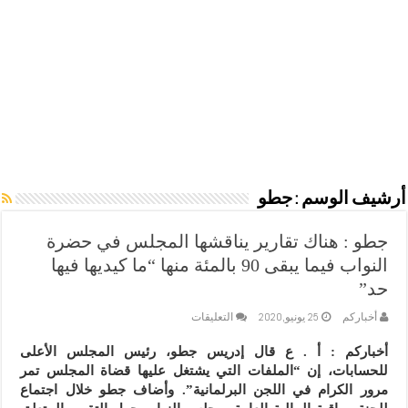
أرشيف الوسم :
جطو
جطو : هناك تقارير يناقشها المجلس في حضرة
النواب فيما يبقى 90 بالمئة منها “ما كيديها فيها
حد”
على
أخباركم
25 يونيو,2020
التعليقات
جطو
:
أخباركم : أ . ع قال إدريس جطو، رئيس المجلس الأعلى
هناك
للحسابات، إن “الملفات التي يشتغل عليها قضاة المجلس تمر
تقارير
يناقشها
مرور الكرام في اللجن البرلمانية”. وأضاف جطو خلال اجتماع
المجلس