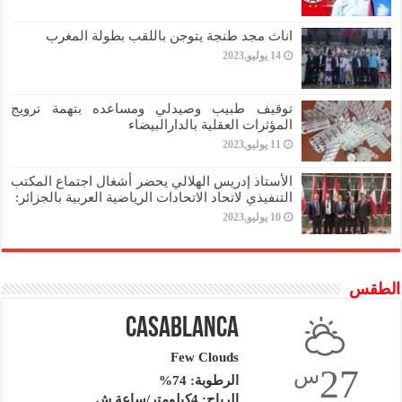
اناث مجد طنجة يتوجن باللقب بطولة المغرب
14 يوليو,2023
توقيف طبيب وصيدلي ومساعده بتهمة ترويج
المؤثرات العقلية بالدارالبيضاء
11 يوليو,2023
الأستاذ إدريس الهلالي يحضر أشغال اجتماع المكتب
التنفيذي لاتحاد الاتحادات الرياضية العربية بالجزائر:
10 يوليو,2023
الطقس
Casablanca
Few Clouds
27
س
الرطوبة: 74%
الرياح: 4كيلومتر/ساعة ش