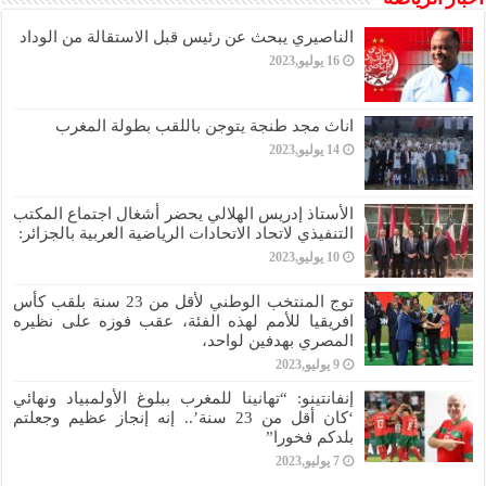
الناصيري يبحث عن رئيس قبل الاستقالة من الوداد
16 يوليو,2023
اناث مجد طنجة يتوجن باللقب بطولة المغرب
14 يوليو,2023
الأستاذ إدريس الهلالي يحضر أشغال اجتماع المكتب
التنفيذي لاتحاد الاتحادات الرياضية العربية بالجزائر:
10 يوليو,2023
توج المنتخب الوطني لأقل من 23 سنة بلقب كأس
افريقيا للأمم لهذه الفئة، عقب فوزه على نظيره
المصري بهدفين لواحد،
9 يوليو,2023
إنفانتينو: “تهانينا للمغرب ببلوغ الأولمبياد ونهائي
‘كان أقل من 23 سنة’.. إنه إنجاز عظيم وجعلتم
بلدكم فخورا”
7 يوليو,2023