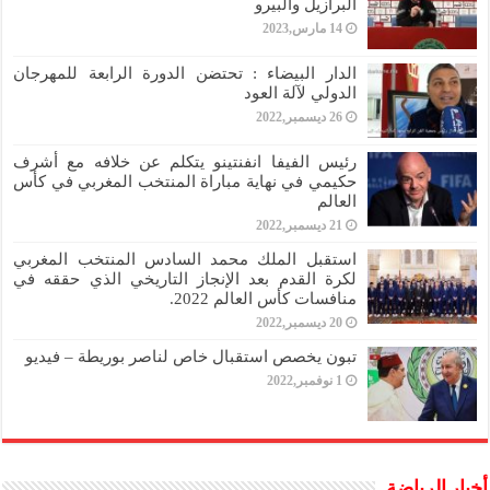
البرازيل والبيرو
14 مارس,2023
الدار البيضاء : تحتضن الدورة الرابعة للمهرجان
الدولي لآلة العود
26 ديسمبر,2022
رئيس الفيفا انفنتينو يتكلم عن خلافه مع أشرف
حكيمي في نهاية مباراة المنتخب المغربي في كأس
العالم
21 ديسمبر,2022
استقبل الملك محمد السادس المنتخب المغربي
لكرة القدم بعد الإنجاز التاريخي الذي حققه في
منافسات كأس العالم 2022.
20 ديسمبر,2022
تبون يخصص استقبال خاص لناصر بوريطة – فيديو
1 نوفمبر,2022
أخبار الرياضة