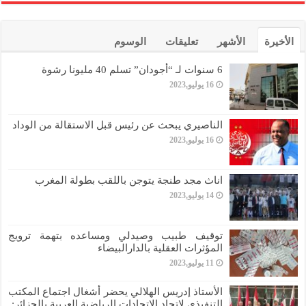
الأخيرة
الأشهر
تعليقات
الوسوم
6 سنوات لـ “أجودان” تسلم 40 مليونا رشوة
16 يوليو,2023
الناصيري يبحث عن رئيس قبل الاستقالة من الوداد
16 يوليو,2023
اناث مجد طنجة يتوجن باللقب بطولة المغرب
14 يوليو,2023
توقيف طبيب وصيدلي ومساعده بتهمة ترويج
المؤثرات العقلية بالدارالبيضاء
11 يوليو,2023
الأستاذ إدريس الهلالي يحضر أشغال اجتماع المكتب
التنفيذي لاتحاد الاتحادات الرياضية العربية بالجزائر: