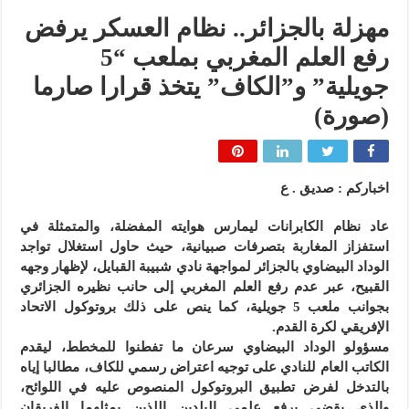
مهزلة بالجزائر.. نظام العسكر يرفض
رفع العلم المغربي بملعب “5
جويلية” و”الكاف” يتخذ قرارا صارما
(صورة)
اخباركم : صديق . ع
عاد نظام الكابرانات ليمارس هوايته المفضلة، والمتمثلة في
استفزاز المغاربة بتصرفات صبيانية، حيث حاول استغلال تواجد
الوداد البيضاوي بالجزائر لمواجهة نادي شبيبة القبايل، لإظهار وجهه
القبيح، عبر عدم رفع العلم المغربي إلى حانب نظيره الجزائري
بجوانب ملعب 5 جويلية، كما ينص على ذلك بروتوكول الاتحاد
الإفريقي لكرة القدم.
مسؤولو الوداد البيضاوي سرعان ما تفطنوا للمخطط، ليقدم
الكاتب العام للنادي على توجيه اعتراض رسمي للكاف، مطالبا إياه
بالتدخل لفرض تطبيق البروتوكول المنصوص عليه في اللوائح،
والذي يقضي برفع علمي البلدين اللذين يمثلهما الفريقان