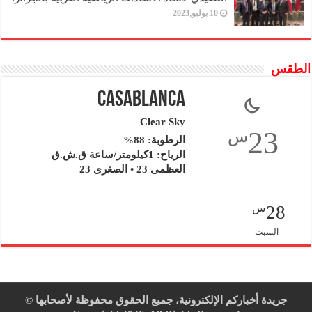
10 يوليو,2023
الطقس
Casablanca
Clear Sky
23
س
الرطوبة: 88%
الرياح: 1كيلومتر/ساعة ق.ش.ق‎
العظمى 23 • الصغرى 23
28
س
السبت
جريدة أخباركم الإلكترونية، جميع الحقوق محفوظة لأصحابها ©