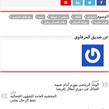
الوسوم
اخباركم
الكاف
بملعب 5 جويلية
جديد
رفع العلم المغربي
قرارا صارما
مهزلة بالجزائر
نظام العسكر يرفض
عن صديق العرفاوي
السابق
الوداد الرياضي ينهزم أمام شبيبة
القبائل في دوري أبطال إفريقيا
التالي
المفتشية العامة للشؤون القضائية
تحط الرحال بفاس