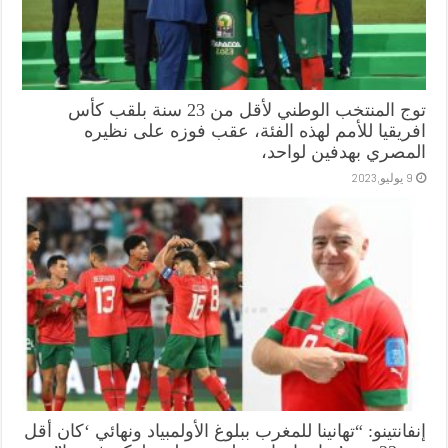
توج المنتخب الوطني لأقل من 23 سنة بلقب كأس
افريقيا للأمم لهذه الفئة، عقب فوزه على نظيره
المصري بهدفين لواحد،
9 يوليو,2023
إنفانتينو: “تهانينا للمغرب ببلوغ الأولمبياد ونهائي ‘كان أقل