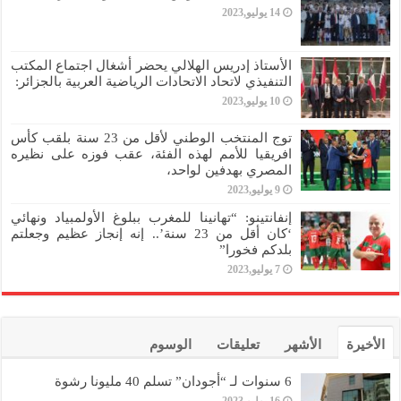
14 يوليو,2023
الأستاذ إدريس الهلالي يحضر أشغال اجتماع المكتب
التنفيذي لاتحاد الاتحادات الرياضية العربية بالجزائر:
10 يوليو,2023
توج المنتخب الوطني لأقل من 23 سنة بلقب كأس
افريقيا للأمم لهذه الفئة، عقب فوزه على نظيره
المصري بهدفين لواحد،
9 يوليو,2023
إنفانتينو: “تهانينا للمغرب ببلوغ الأولمبياد ونهائي
‘كان أقل من 23 سنة’.. إنه إنجاز عظيم وجعلتم
بلدكم فخورا”
7 يوليو,2023
الأخيرة
الأشهر
تعليقات
الوسوم
6 سنوات لـ “أجودان” تسلم 40 مليونا رشوة
16 يوليو,2023