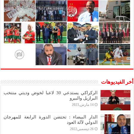
أخر الفيديوهات
الركراكي يستدعي 30 لاعبا لخوض وديتي منتخب
البرازيل والبيرو
14 مارس,2023
الدار البيضاء : تحتضن الدورة الرابعة للمهرجان
الدولي لآلة العود
26 ديسمبر,2022