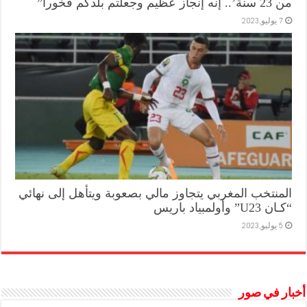
من 23 سنة’.. إنه إنجاز عظيم وجعلتم بلدكم فخورا”
7 يوليو,2023
المنتخب المغربي يتجاوز مالي بصعوبة ويتأهل إلى نهائي
“كـان U23” وأولمبياد باريس
5 يوليو,2023
أخبار في صور