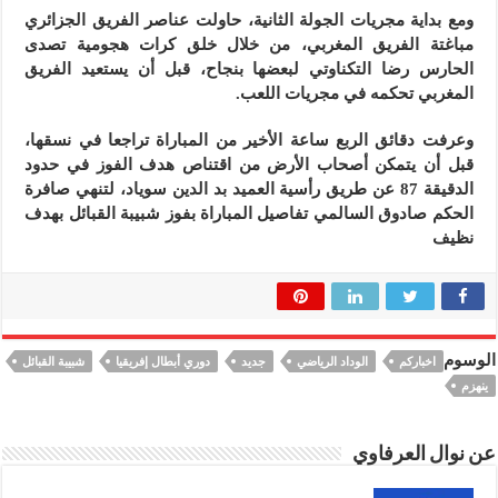
ومع بداية مجريات الجولة الثانية، حاولت عناصر الفريق الجزائري
مباغتة الفريق المغربي، من خلال خلق كرات هجومية تصدى
الحارس رضا التكناوتي لبعضها بنجاح، قبل أن يستعيد الفريق
المغربي تحكمه في مجريات اللعب.
وعرفت دقائق الربع ساعة الأخير من المباراة تراجعا في نسقها،
قبل أن يتمكن أصحاب الأرض من اقتناص هدف الفوز في حدود
الدقيقة 87 عن طريق رأسية العميد بد الدين سوياد، لتنهي صافرة
الحكم صادوق السالمي تفاصيل المباراة بفوز شبيبة القبائل بهدف
نظيف
الوسوم
اخباركم
الوداد الرياضي
جديد
دوري أبطال إفريقيا
شبيبة القبائل
ينهزم
عن نوال العرفاوي