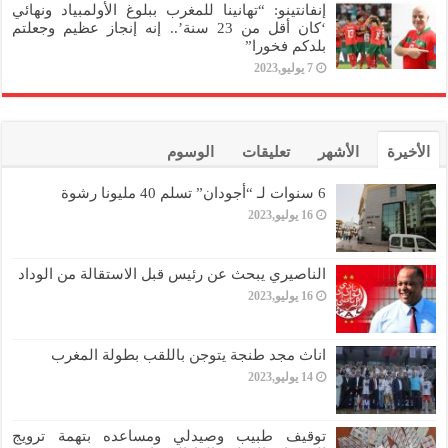
إنفانتينو: “تهانينا للمغرب ببلوغ الأولمبياد ونهائي
‘كان أقل من 23 سنة’.. إنه إنجاز عظيم وجعلتم
بلدكم فخورا”
7 يوليو,2023
الأخيرة
الأشهر
تعليقات
الوسوم
6 سنوات لـ “أجودان” تسلم 40 مليونا رشوة
16 يوليو,2023
الناصيري يبحث عن رئيس قبل الاستقالة من الوداد
16 يوليو,2023
اناث مجد طنجة يتوجن باللقب بطولة المغرب
14 يوليو,2023
توقيف طبيب وصيدلي ومساعده بتهمة ترويج