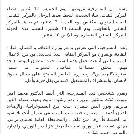
وستستهل المسرحية عروضها، يوم الخميس 12 شتنبر بفضاء
المركز الثقافي سلا الجديدة، لتحط بعدها الرحال بالمركز الثقافي
الفقيه المنوني بمكناس يوم الجمعة 13شتنبر، ثم بعدها بالمركز
الثقافي بالحاجب، يوم السبت 14 شتنبر، لتختتم هذه الجولة
بالمركز الثقافي القنيطرة يوم الإثنين 16 شتنبر.
وتعد المسرحية، التي تعرض بدعم وزارة الثقافة والاتصال، قطاع
الثقافة، وبتعاون مع المركز الثقافي سلا الجديدة، من بين الأعمال
المميزة التي أنتجت خلال هذه السنة، حيث تتطرق لموضوع جد
مهم، يتعلق بمساءلة الماضي لسنوات ما سمي
بسنوات”الرصاص”، ومحاورة الحاضر المنفتح على مجال حقوق
الإنسان، واستشراف المستقبل الإنساني بكل حرية وأمل.
ويقوم بتشخيص هذه المسرحية، التي ألفها الدكتور محمد أمين
بنيوب، ثلاث ممثلين برزين، وهم رشيدة نايت بلعيد، عصام الدين
محريم، ونور الدين سعدن، حيث أبدع السينوغرافيا، والإضاءة
الفنان أحمد بن ميمون، فيما رتب الموسيقى عثمان آيت بلاوشو،
أما الخشبة فأدارها أمين فلكي، والمحافظة العامة لعثمان براس،
مهدي شعيبة، عمر بورنو، تقنيات العرض عز الدين الوردي، والإدارة
والتواصل حميد شكري