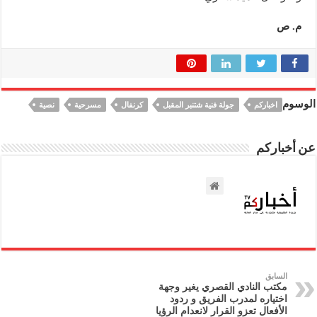
م. ص
الوسوم
اخباركم
جولة فنية شتنبر المقبل
كرنفال
مسرحية
نصية
عن أخباركم
السابق
مكتب النادي القصري يغير وجهة
اختياره لمدرب الفريق و ردود
الأفعال تعزو القرار لانعدام الرؤيا