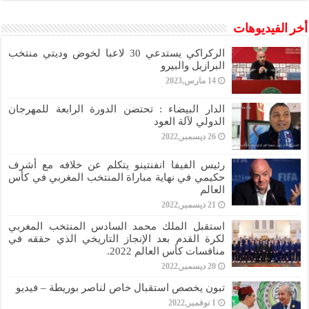
أخر الفيديوهات
الركراكي يستدعي 30 لاعبا لخوض وديتي منتخب
البرازيل والبيرو
14 مارس,2023
الدار البيضاء : تحتضن الدورة الرابعة للمهرجان
الدولي لآلة العود
26 ديسمبر,2022
رئيس الفيفا انفنتينو يتكلم عن خلافه مع أشرف
حكيمي في نهاية مباراة المنتخب المغربي في كأس
العالم
21 ديسمبر,2022
استقبل الملك محمد السادس المنتخب المغربي
لكرة القدم بعد الإنجاز التاريخي الذي حققه في
منافسات كأس العالم 2022.
20 ديسمبر,2022
تبون يخصص استقبال خاص لناصر بوريطة – فيديو
1 نوفمبر,2022