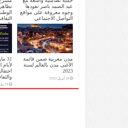
حملة تضامنية واسعة مع
مسرح 
عبد الصمد ناصر تقودها
تظاهرة
وجوه معروفة على مواقع
الوطن
التواصل الاجتماعي
الثقاف
4 يونيو,2023
ماي والس
17 مايو,2023
مدن مغربية ضمن قائمة
31 م
الأغنى مدن بالعالم لسنة
لأيام
2023
احتفال
والثقا
19 أبريل,2023
29 مارس,2023