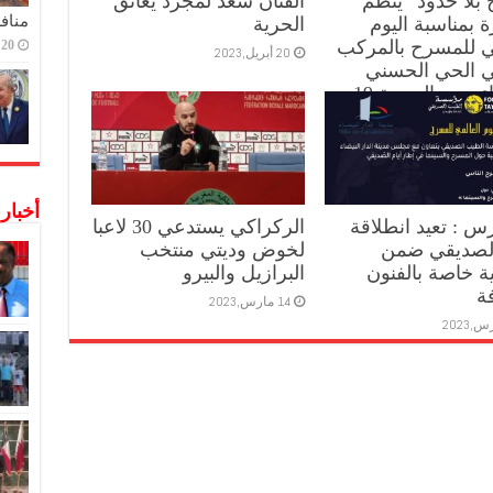
بلا حدود” ينظم
الفنان سعد لمجرد يعانق
منافس
 بمناسبة اليوم
الحرية
ي للمسرح بالمركب
20 ديسمبر,2022
20 أبريل,2023
ي الحي الحسني
بالبيضاء، يوم الجمعة 19
بت 20 ماي
أخبار
ارس : تعيد انطلاقة
الركراكي يستدعي 30 لاعبا
 الصديقي ضمن
لخوض وديتي منتخب
ية خاصة بالفنون
البرازيل والبيرو
فة
14 مارس,2023