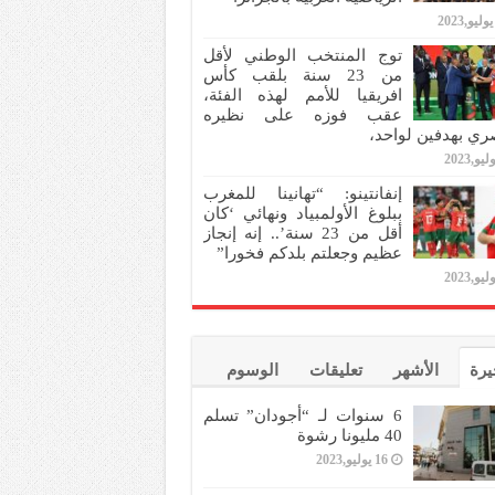
توج المنتخب الوطني لأقل
من 23 سنة بلقب كأس
افريقيا للأمم لهذه الفئة،
عقب فوزه على نظيره
ري بهدفين لواحد،
إنفانتينو: “تهانينا للمغرب
ببلوغ الأولمبياد ونهائي ‘كان
أقل من 23 سنة’.. إنه إنجاز
عظيم وجعلتم بلدكم فخورا”
يرة
الأشهر
تعليقات
الوسوم
6 سنوات لـ “أجودان” تسلم
40 مليونا رشوة
16 يوليو,2023