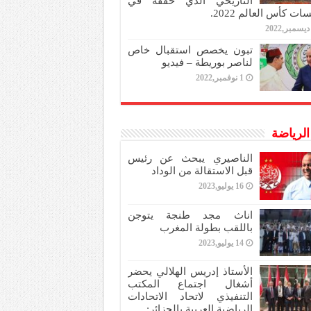
التاريخي الذي حققه في
ات كأس العالم 2022.
تبون يخصص استقبال خاص
لناصر بوريطة – فيديو
1 نوفمبر,2022
 الرياضة
الناصيري يبحث عن رئيس
قبل الاستقالة من الوداد
16 يوليو,2023
اناث مجد طنجة يتوجن
باللقب بطولة المغرب
14 يوليو,2023
الأستاذ إدريس الهلالي يحضر
أشغال اجتماع المكتب
التنفيذي لاتحاد الاتحادات
الرياضية العربية بالجزائر: