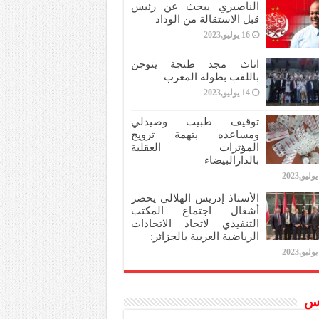
الناصيري يبحث عن رئيس
قبل الاستقالة من الوداد
16 يوليو,2023
اناث مجد طنجة يتوجن
باللقب بطولة المغرب
14 يوليو,2023
توقيف طبيب وصيدلي
ومساعده بتهمة ترويج
المؤثرات العقلية
بالدارالبيضاء
الأستاذ إدريس الهلالي يحضر
أشغال اجتماع المكتب
التنفيذي لاتحاد الاتحادات
الرياضية العربية بالجزائر:
س