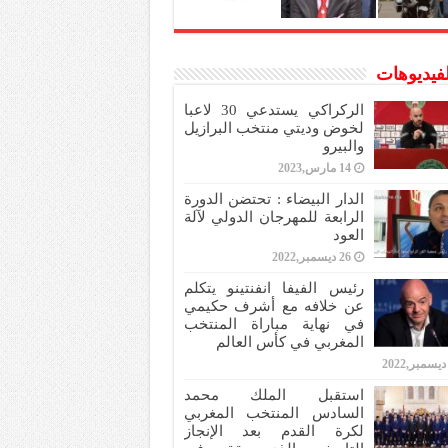
لفيديوهات
الركراكي يستدعي 30 لاعبا
لخوض وديتي منتخب البرازيل
والبيرو
14 مارس,2023
الدار البيضاء : تحتضن الدورة
الرابعة للمهرجان الدولي لآلة
العود
26 ديسمبر,2022
رئيس الفيفا انفنتينو يتكلم
عن خلافه مع أشرف حكيمي
في نهاية مباراة المنتخب
المغربي في كأس العالم
استقبل الملك محمد
السادس المنتخب المغربي
لكرة القدم بعد الإنجاز