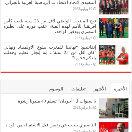
التنفيذي لاتحاد الاتحادات الرياضية العربية بالجزائر:
10 يوليو,2023
توج المنتخب الوطني لأقل من 23 سنة بلقب كأس
افريقيا للأمم لهذه الفئة، عقب فوزه على نظيره
المصري بهدفين لواحد،
9 يوليو,2023
إنفانتينو: “تهانينا للمغرب ببلوغ الأولمبياد ونهائي
‘كان أقل من 23 سنة’.. إنه إنجاز عظيم وجعلتم
بلدكم فخورا”
7 يوليو,2023
الأخيرة
الأشهر
تعليقات
الوسوم
6 سنوات لـ “أجودان” تسلم 40 مليونا رشوة
16 يوليو,2023
الناصيري يبحث عن رئيس قبل الاستقالة من الوداد
16 يوليو,2023