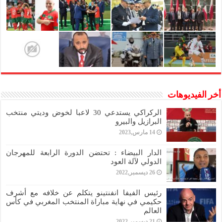
أخر الفيديوهات
الركراكي يستدعي 30 لاعبا لخوض وديتي منتخب
البرازيل والبيرو
14 مارس,2023
الدار البيضاء : تحتضن الدورة الرابعة للمهرجان
الدولي لآلة العود
26 ديسمبر,2022
رئيس الفيفا انفنتينو يتكلم عن خلافه مع أشرف
حكيمي في نهاية مباراة المنتخب المغربي في كأس
العالم
21 ديسمبر,2022