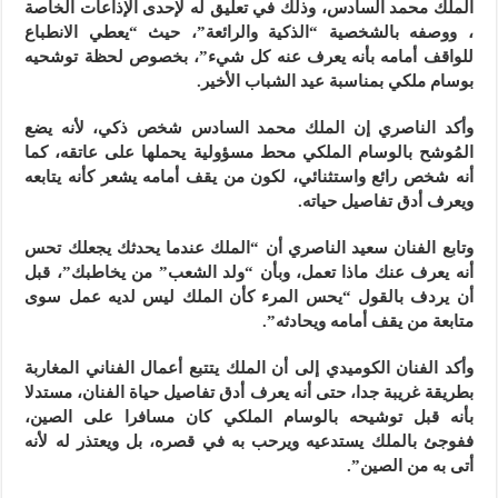
الملك محمد السادس، وذلك في تعليق له لإحدى الإذاعات الخاصة
، ووصفه بالشخصية “الذكية والرائعة”، حيث “يعطي الانطباع
للواقف أمامه بأنه يعرف عنه كل شيء”، بخصوص لحظة توشحيه
بوسام ملكي بمناسبة عيد الشباب الأخير.
وأكد الناصري إن الملك محمد السادس شخص ذكي، لأنه يضع
المُوشح بالوسام الملكي محط مسؤولية يحملها على عاتقه، كما
أنه شخص رائع واستثنائي، لكون من يقف أمامه يشعر كأنه يتابعه
ويعرف أدق تفاصيل حياته.
وتابع الفنان سعيد الناصري أن “الملك عندما يحدثك يجعلك تحس
أنه يعرف عنك ماذا تعمل، وبأن “ولد الشعب” من يخاطبك”، قبل
أن يردف بالقول “يحس المرء كأن الملك ليس لديه عمل سوى
متابعة من يقف أمامه ويحادثه”.
وأكد الفنان الكوميدي إلى أن الملك يتتبع أعمال الفناني المغاربة
بطريقة غريبة جدا، حتى أنه يعرف أدق تفاصيل حياة الفنان، مستدلا
بأنه قبل توشيحه بالوسام الملكي كان مسافرا على الصين،
ففوجئ بالملك يستدعيه ويرحب به في قصره، بل ويعتذر له لأنه
أتى به من الصين”.