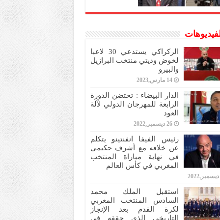
لفيديوهات
الركراكي يستدعي 30 لاعبا
لخوض وديتي منتخب البرازيل
والبيرو
14 مارس,2023
الدار البيضاء : تحتضن الدورة
الرابعة للمهرجان الدولي لآلة
العود
26 ديسمبر,2022
رئيس الفيفا انفنتينو يتكلم
عن خلافه مع أشرف حكيمي
في نهاية مباراة المنتخب
المغربي في كأس العالم
استقبل الملك محمد
السادس المنتخب المغربي
لكرة القدم بعد الإنجاز
التاريخي الذي حققه في