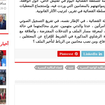
ة للسلطة القضائية اليوم في تفتيش خاص، حول الواقعة،
منافس
 ومواجهتهم بالمضامين التي وردت فيه، وإستجماع المعطيات
20 ديسمبر,2022
لطة القضائية في تقرير، لترتيب الآثار القانونية.
 القضائية ، في الإطار نفسه، في تفريغ التسجيل الصوتي
أتين ، عدتا والدتي متهمين، تجرى محاكمتهما في حالة
ة، لمعرفة مسار الملف و التدخلات المفترضة ، والعلاقة مع
 الرشاوي المذكورة في الشريط للإفراج عن المعتقلين ،
فاع، ومن نصب محامين من الرباط لتأخير الملف ؟
أخبار
Pinterest
LinkedIn
لمكالمة الهاتفية المسربة
جديد
قضاة المكالمة المسربة