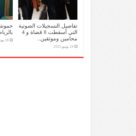
تفاصيل التسجيلات الصوتية
حموشي
التي أسقطت 8 قضاة و 4
بالربا
محامين وموثقين..
18 يونيو,2023
19 يونيو,2023