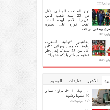
توج المنتخب الوطني لأقل
من 23 سنة بلقب كأس
افريقيا للأمم لهذه الفئة،
عقب فوزه على نظيره
ري بهدفين لواحد،
إنفانتينو: “تهانينا للمغرب
ببلوغ الأولمبياد ونهائي ‘كان
أقل من 23 سنة’.. إنه إنجاز
عظيم وجعلتم بلدكم فخورا”
يرة
الأشهر
تعليقات
الوسوم
6 سنوات لـ “أجودان” تسلم
40 مليونا رشوة
16 يوليو,2023