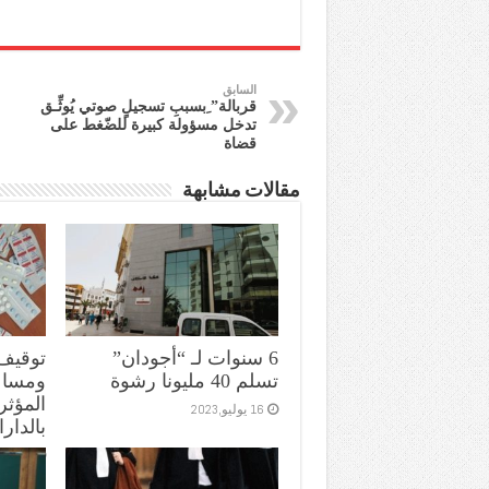
السابق
قربالة” ِبسببِ تسجيلٍ صوتي يُوثِّـق
تدخل مسؤولة كبيرة للضّغط على
قضاة
مقالات مشابهة
6 سنوات لـ “أجودان”
توقيف
تسلم 40 مليونا رشوة
ومساعد
المؤثر
16 يوليو,2023
بالدارا
11 يوليو,2023