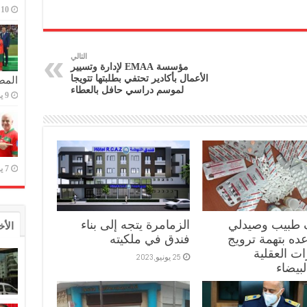
10 يوليو,2023
التالي
مؤسسة EMAA لإدارة وتسيير
الأعمال بأكادير تحتفي بطلبتها تتويجا
المص
لموسم دراسي حافل بالعطاء
9 يوليو,2023
7 يوليو,2023
 طبيب وصيدلي
الزمامرة يتجه إلى بناء
الأخ
ه بتهمة ترويج
فندق في ملكيته
ات العقلية
25 يونيو,2023
لبيضاء