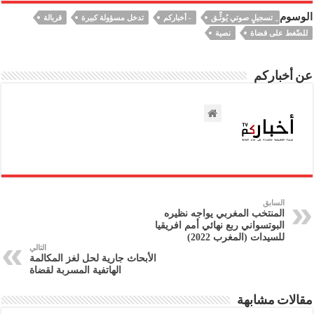
الوسوم
ِ تسجيلٍ صوتي يُوثِّـق
- أخباركم
تدخل مسؤولة كبيرة
قربالة
للضّغط على قضاة
نصية
عن أخباركم
السابق
المنتخب المغربي يواجه نظيره
البوتسواني ربع نهائي أمم افريقيا
للسيدات (المغرب 2022)
التالي
الأبحاث جارية لحل لغز المكالمة
الهاتفية المسربة لقضاة
مقالات مشابهة