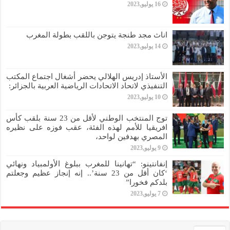
16 يوليو,2023
اناث مجد طنجة يتوجن باللقب بطولة المغرب
14 يوليو,2023
الأستاذ إدريس الهلالي يحضر أشغال اجتماع المكتب
التنفيذي لاتحاد الاتحادات الرياضية العربية بالجزائر:
10 يوليو,2023
توج المنتخب الوطني لأقل من 23 سنة بلقب كأس
افريقيا للأمم لهذه الفئة، عقب فوزه على نظيره
المصري بهدفين لواحد،
9 يوليو,2023
إنفانتينو: “تهانينا للمغرب ببلوغ الأولمبياد ونهائي
‘كان أقل من 23 سنة’.. إنه إنجاز عظيم وجعلتم
بلدكم فخورا”
7 يوليو,2023