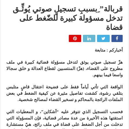
قربالة” ِبسببِ تسجيلٍ صوتي يُوثِّـق
تدخل مسؤولة كبيرة للضّغط على
قضاة
أخباركم : متابعة
هزّ تسجيل صوتي يوثق لتدخل مسؤولة قضائية كبيرة في ملف
مطروح على القضاء، (هزّ) المنتسبين لقطاع العدالة و خلق سجالا
واسعا فيما بينهم.
الواقعة التي تأتي أياماً فقط على فضيحة اعتقال قاضٍ متلبس
بتلقي رشوة، كشفت تفاصيل مثيرة عن كيفية الضغط في بعض
الملفات الرائجة بالمحاكم و تسخير القضاء لمصالح شخصية.
فحسب التسجيل الذي تتوفر عليه “آشكاين”، و المعطيات التي
استقتها هذه الأخيرة من عدة مصادر قضائية، فإن المسؤولة التي
تدخلت من أجل الضغط على قضاة في ملف رائج، هيّ مستشارة