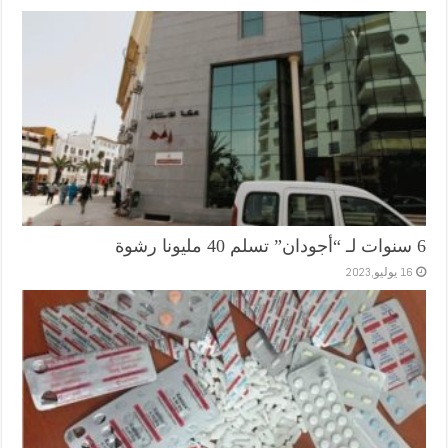
6 سنوات لـ “أجودان” تسلم 40 مليونا رشوة
16 يوليو,2023