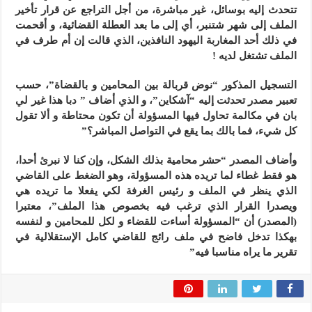
تتحدث إليه بوسائل، غير مباشرة، من أجل التراجع عن قرار تأخير
الملف إلى شهر شتنبر، أي إلى ما بعد العطلة القضائية، و أقحمت
في ذلك أحد المغاربة اليهود النافذين، الذي قالت إن أم طرف في
الملف تشتغل لديه !
التسجيل المذكور “نوض قربالة بين المحامين و بالقضاة”، حسب
تعبير مصدر تحدثت إليه “آشكاين”، و الذي أضاف ” دبا هذا غير لي
بان في مكالمة تحاول فيها المسؤولة أن تكون محتاطة و ألا تقول
كل شيء، فما بالك بما يقع في التواصل المباشر؟”
وأضاف المصدر “حشر محامية بذلك الشكل، وإن كنا لا نبرئ أحدا،
هو فقط غطاء لما تريده هذه المسؤولة، وهو الضغط على القاضي
الذي ينظر في الملف و رئيس الغرفة لكي يفعلا ما تريده هي
ويصدرا القرار الذي ترغب فيه بخصوص هذا الملف”، معتبرا
(المصدر) أن “المسؤولة أساءت للقضاء و لكل للمحامين و لنفسه
بهكذا تدخل فاضح في ملف رائج للقاضي كامل الإستقلالية في
تقرير ما يراه مناسبا فيه”