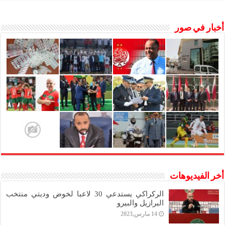
أخبار في صور
أخر الفيديوهات
الركراكي يستدعي 30 لاعبا لخوض وديتي منتخب
البرازيل والبيرو
14 مارس,2023