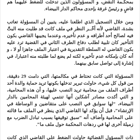
بمحكـمة النقض، و المسؤولون الذين تدخلت للضغط عليهما هم
قاضٍ و رئيسُ غرفة بإحدى محاكم الدار البيضاء.
ومن خلال التسجيل الذي اطلعنا عليه، يتبين أن المسؤولة تعاتب
بشدة، القاضي لأنه أخّــر النظر في ملف كانت قد طلبت منه البتَّ
فيه لصالح أحد أطرافه و عدم تأخيره، وعندما يجيبها القاضي بكون
التأخير كان تلبية لطلب دفاع الطرف الثاني في القضية ترد عليه
بكون القاضي له السلطة التقديرية في اعتبار الملف جاهزا أو لا ، و
أنه كان بإمكانه عدم تأخيره لكنه لم يضع لما طلبته منه اعتبارا، في
إشارة إلى تواصل سابق بينهما.
المسؤولة التي كانت تحتاط في مكالمتها، التي دامت 29 دقيقة،
من قول كل شيء، حاولت تبرير تدخلها بكونها تريد حماية والدة أحد
أطراف الملف من محامية تريد النصب عليها، و أن هذه المحامية،
و التي أكدت مصادر آشكاين أنها تنتمي لهيئة المحامين بالدار
البيضاء، “لها سوابق في النصب على متقاضين و الوساطة في
الإرتشاء”، قبل أن يؤكد لها القاضي الذي ينظر في الملف ما قالته
على المحامية وأضاف أنه “سبق توقيفها بسبب تبادل الضرب مع
زميلة أخرى لها في ردهات المحكمة حول ملف ما”.
ذات المسؤول القضائية حاولت الضغط على القاضي الذي كانت