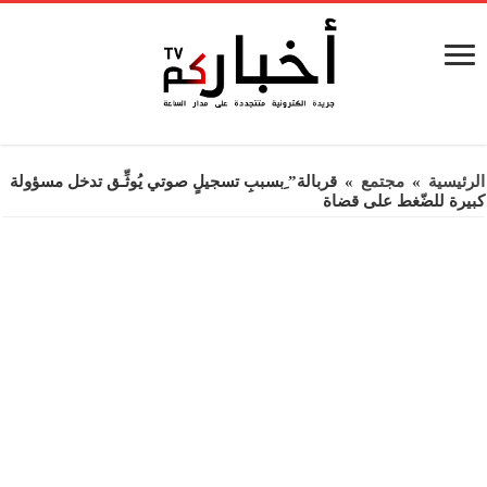
الرئيسية
»
مجتمع
»
قربالة” ِبسببِ تسجيلٍ صوتي يُوثِّـق تدخل مسؤولة
كبيرة للضّغط على قضاة