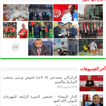
أخر الفيديوهات
الركراكي يستدعي 30 لاعبا لخوض وديتي منتخب
البرازيل والبيرو
14 مارس,2023
الدار البيضاء : تحتضن الدورة الرابعة للمهرجان
الدولي لآلة العود