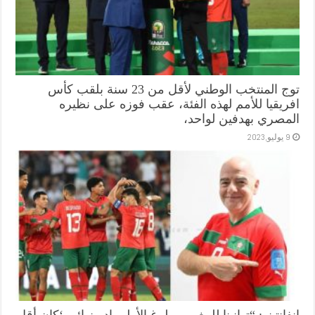
توج المنتخب الوطني لأقل من 23 سنة بلقب كأس
افريقيا للأمم لهذه الفئة، عقب فوزه على نظيره
المصري بهدفين لواحد،
9 يوليو,2023
إنفانتينو: “تهانينا للمغرب ببلوغ الأولمبياد ونهائي ‘كان أقل