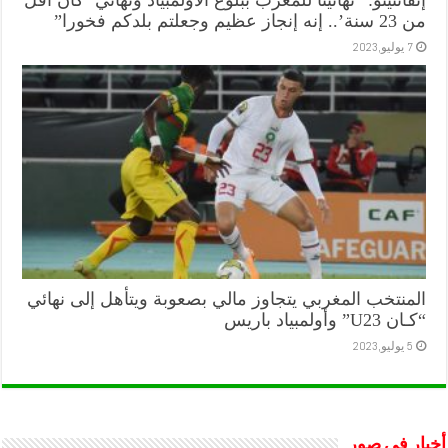
من 23 سنة’.. إنه إنجاز عظيم وجعلتم بلدكم فخورا”
7 يوليو,2023
المنتخب المغربي يتجاوز مالي بصعوبة ويتأهل إلى نهائي
“كـان U23” وأولمبياد باريس
5 يوليو,2023
أخبار في صور