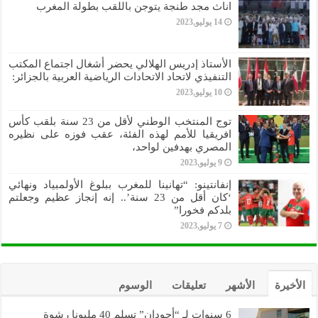
اناث مجد طنجة يتوجن باللقب بطولة المغرب
14 يوليو,2023
الأستاذ إدريس الهلالي يحضر أشغال اجتماع المكتب
التنفيذي لاتحاد الاتحادات الرياضية العربية بالجزائر:
10 يوليو,2023
توج المنتخب الوطني لأقل من 23 سنة بلقب كأس
افريقيا للأمم لهذه الفئة، عقب فوزه على نظيره
المصري بهدفين لواحد،
9 يوليو,2023
إنفانتينو: “تهانينا للمغرب ببلوغ الأولمبياد ونهائي
‘كان أقل من 23 سنة’.. إنه إنجاز عظيم وجعلتم
بلدكم فخورا”
7 يوليو,2023
الأخيرة
الأشهر
تعليقات
الوسوم
6 سنوات لـ “أجودان” تسلم 40 مليونا رشوة