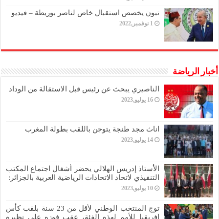
تبون يخصص استقبال خاص لناصر بوريطة – فيديو
1 نوفمبر,2022
أخبار الرياضة
الناصيري يبحث عن رئيس قبل الاستقالة من الوداد
16 يوليو,2023
اناث مجد طنجة يتوجن باللقب بطولة المغرب
14 يوليو,2023
الأستاذ إدريس الهلالي يحضر أشغال اجتماع المكتب
التنفيذي لاتحاد الاتحادات الرياضية العربية بالجزائر:
10 يوليو,2023
توج المنتخب الوطني لأقل من 23 سنة بلقب كأس
افريقيا للأمم لهذه الفئة، عقب فوزه على نظيره