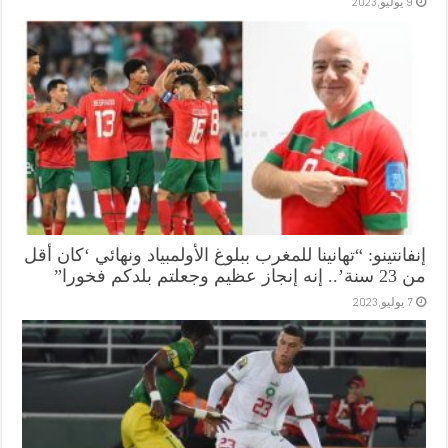
9 يوليو,2023
إنفانتينو: “تهانينا للمغرب ببلوغ الأولمبياد ونهائي ‘كان أقل
من 23 سنة’.. إنه إنجاز عظيم وجعلتم بلدكم فخورا”
7 يوليو,2023