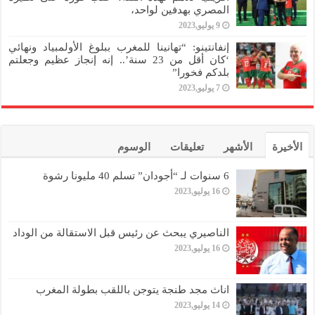
المصري بهدفين لواحد،
9 يوليو,2023
إنفانتينو: “تهانينا للمغرب ببلوغ الأولمبياد ونهائي
‘كان أقل من 23 سنة’.. إنه إنجاز عظيم وجعلتم
بلدكم فخورا”
7 يوليو,2023
الأخيرة
الأشهر
تعليقات
الوسوم
6 سنوات لـ “أجودان” تسلم 40 مليونا رشوة
16 يوليو,2023
الناصيري يبحث عن رئيس قبل الاستقالة من الوداد
16 يوليو,2023
اناث مجد طنجة يتوجن باللقب بطولة المغرب
14 يوليو,2023