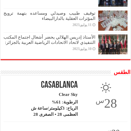
توقيف طبيب وصيدلي ومساعده بتهمة ترويج
المؤثرات العقلية بالدارالبيضاء
11 يوليو,2023
الأستاذ إدريس الهلالي يحضر أشغال اجتماع المكتب
التنفيذي لاتحاد الاتحادات الرياضية العربية بالجزائر:
10 يوليو,2023
الطقس
Casablanca
Clear Sky
28
س
الرطوبة: 61%
الرياح: 3كيلومتر/ساعة ش
العظمى 28 • الصغرى 28
س