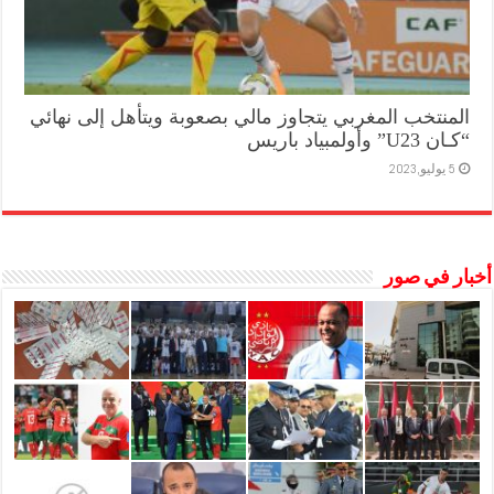
المنتخب المغربي يتجاوز مالي بصعوبة ويتأهل إلى نهائي
“كـان U23” وأولمبياد باريس
5 يوليو,2023
أخبار في صور