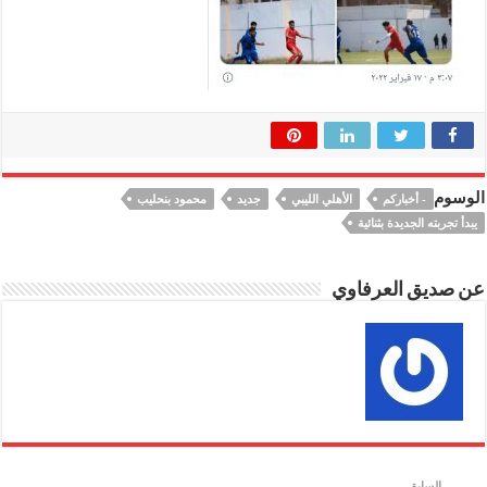
الوسوم
- أخباركم
الأهلي الليبي
جديد
محمود بنحليب
يبدأ تجربته الجديدة بثنائية
عن صديق العرفاوي
السابق