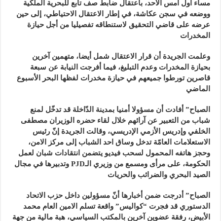
مساء أول أمس الأحد، باعتقال ضابط صف تابع للبحرية الملكية
ووضعه في سجن عكاشة، في إطار الاعتقال الاحتياطي، إلى حين
عرضه على قاضي التحقيق لاستنطاقه تفصيليا من أجل حيازة
المخدرات
وعلمت الجريدة أن قرار الاعتقال شمل أيضا، متهمين آخرين
بحيازة المخدرات وعدم التبليغ، فيما أفرجت النيابة عن سبعة
قاصرين تورطوا جميعهم في حيازة مخدرات لفظها البحر الأسبوع
الماضي
الصباح” أفادت أن مسؤولا أمنيا بمدينة الدّاخلة قد تدخّل لمنع
شباب من التعبير عن آرائهم خلال لقاء حضره الوزيران مصطفى
الخلفي وإدريس الأزمي الإدريسي، وقالت الجريدة إنّ رئيس
الاستعلامات العامّة تدخل وساق احد الشباب إلى مركز الامن،
وحجز هاتفه المحمول لسحب فيديو يتضمن انتقادات شبان لعمل
الحكومة، على مرأى ومسمع من وزيري الـPJD وتدبيرها في مجال
الصيد البحري والضرائب والحريات
الصباح” أدرجت ضمن أخبارها أنّ مسؤولين داخل حزب الاتحاد
الدستوري قد فجرت “كواليس” واقعة تسلم الامين العام محمد
الأبيض، رفقة عضوين آخرين بالمكتب السياسي، هبة مالية من جهة