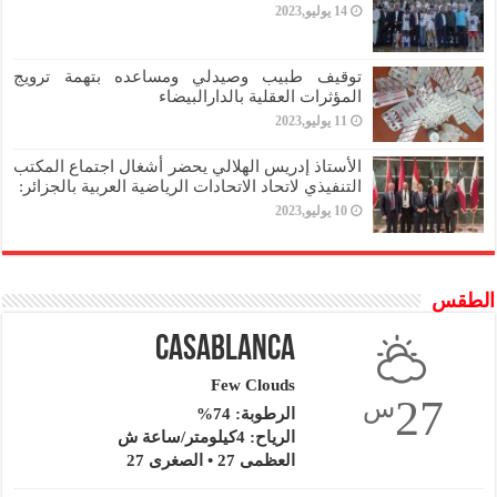
14 يوليو,2023
توقيف طبيب وصيدلي ومساعده بتهمة ترويج
المؤثرات العقلية بالدارالبيضاء
11 يوليو,2023
الأستاذ إدريس الهلالي يحضر أشغال اجتماع المكتب
التنفيذي لاتحاد الاتحادات الرياضية العربية بالجزائر:
10 يوليو,2023
الطقس
Casablanca
Few Clouds
27
س
الرطوبة: 74%
الرياح: 4كيلومتر/ساعة ش
العظمى 27 • الصغرى 27