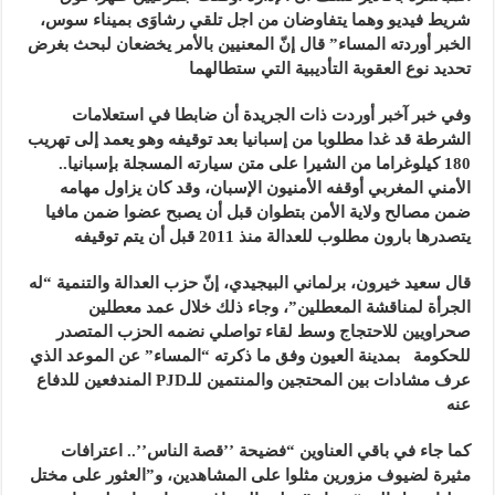
شريط فيديو وهما يتفاوضان من اجل تلقي رشاوَى بميناء سوس،
الخبر أوردته المساء” قال إنّ المعنيين بالأمر يخضعان لبحث بغرض
تحديد نوع العقوبة التأديبية التي ستطالهما
وفي خبر آخبر أوردت ذات الجريدة أن ضابطا في استعلامات
الشرطة قد غدا مطلوبا من إسبانيا بعد توقيفه وهو يعمد إلى تهريب
180 كيلوغراما من الشيرا على متن سيارته المسجلة بإسبانيا..
الأمني المغربي أوقفه الأمنيون الإسبان، وقد كان يزاول مهامه
ضمن مصالح ولاية الأمن بتطوان قبل أن يصبح عضوا ضمن مافيا
يتصدرها بارون مطلوب للعدالة منذ 2011 قبل أن يتم توقيفه
قال سعيد خيرون، برلماني البيجيدي، إنّ حزب العدالة والتنمية “له
الجرأة لمناقشة المعطلين”، وجاء ذلك خلال عمد معطلين
صحراويين للاحتجاج وسط لقاء تواصلي نضمه الحزب المتصدر
للحكومة بمدينة العيون وفق ما ذكرته “المساء” عن الموعد الذي
عرف مشادات بين المحتجين والمنتمين للـPJD المندفعين للدفاع
عنه
كما جاء في باقي العناوين “فضيحة ’’قصة الناس’’.. اعترافات
مثيرة لضيوف مزورين مثلوا على المشاهدين، و”العثور على مختل