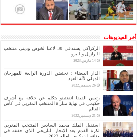
أخر الفيديوهات
الركراكي يستدعي 30 لاعبا لخوض وديتي منتخب
البرازيل والبيرو
14 مارس,2023
الدار البيضاء : تحتضن الدورة الرابعة للمهرجان
الدولي لآلة العود
26 ديسمبر,2022
رئيس الفيفا انفنتينو يتكلم عن خلافه مع أشرف
حكيمي في نهاية مباراة المنتخب المغربي في كأس
العالم
21 ديسمبر,2022
استقبل الملك محمد السادس المنتخب المغربي
لكرة القدم بعد الإنجاز التاريخي الذي حققه في
منافسات كأس العالم 2022.