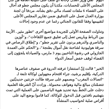
المجلس الأعلى للحسابات، مكذبا أن يكون مجلس جطو قد أحال
على القضاء 6 ملفات لفساد مالي دقق بشأنه، مردفا أن لجنة
بوزارة العدل تعمل على التدقيق ضمن تقارير المجلس الأعلى
لتقييمها وفقا للقانون الجنائي رغما عن عدم وجود إحالات
وتناولت الصفحة الأولى للجريدة مواضيع أخرى “تطور مثير.. الأزمة
بين الرباط وباريس تصل إلى تعليق جميع اللقاءات”، و”أوزين
والناصري والدرهم يردون على تقرير جطو”، و”إطلاق الرصاص في
سرقة هوليودية لشاحنة نقل أموال بطنجة”، و”الحكم على العمدة
الجازولي في رشوة الناخبين يوم 3 مارس، والصيادلة يلجؤون إلى
القضاء لوقف خفض أسعار الدواء
الخبر” قالت إنّ استنفارا عرفته الدروة في صفوف عناصرها
الدركية، بإقليم برشيد، جراء اقتحام مجهولين لوكالة تابعة لـ
“اتصالات المغرب” وبصمهم على سرقة طالت خزنتين حديديّتين
تتضمّنان مبالغ مالية وهواتف محمولة.. وزادت أنّ الشرطة العلمية
دخلت على الخطّ بنية تحديد هوية الباصمين على العملية التي تمت
بتهشيم نافذتين قبل الدخول للوكالة، كما قاموا بوضع اليد على
أقراص صلبة لحواسيب المنشأة