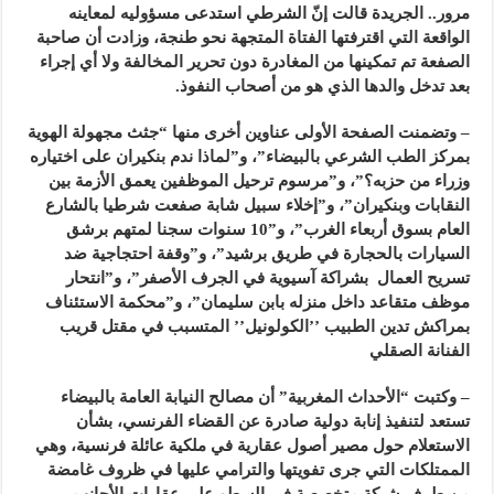
مرور.. الجريدة قالت إنّ الشرطي استدعى مسؤوليه لمعاينه
الواقعة التي اقترفتها الفتاة المتجهة نحو طنجة، وزادت أن صاحبة
الصفعة تم تمكينها من المغادرة دون تحرير المخالفة ولا أي إجراء
بعد تدخل والدها الذي هو من أصحاب النفوذ.
– وتضمنت الصفحة الأولى عناوين أخرى منها “جثث مجهولة الهوية
بمركز الطب الشرعي بالبيضاء”، و”لماذا ندم بنكيران على اختياره
وزراء من حزبه؟”، و”مرسوم ترحيل الموظفين يعمق الأزمة بين
النقابات وبنكيران”، و”إخلاء سبيل شابة صفعت شرطيا بالشارع
العام بسوق أربعاء الغرب”، و”10 سنوات سجنا لمتهم برشق
السيارات بالحجارة في طريق برشيد”، و”وقفة احتجاجية ضد
تسريح العمال بشراكة آسيوية في الجرف الأصفر”، و”انتحار
موظف متقاعد داخل منزله بابن سليمان”، و”محكمة الاستئناف
بمراكش تدين الطبيب ’’الكولونيل’’ المتسبب في مقتل قريب
الفنانة الصقلي
– وكتبت “الأحداث المغربية” أن مصالح النيابة العامة بالبيضاء
تستعد لتنفيذ إنابة دولية صادرة عن القضاء الفرنسي، بشأن
الاستعلام حول مصير أصول عقارية في ملكية عائلة فرنسية، وهي
الممتلكات التي جرى تفويتها والترامي عليها في ظروف غامضة
من طرف شبكة متخصصة في السطو على عقارات الأجانب