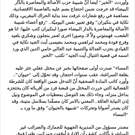
وأوردت “الخبر” أيضا أنّ شبيبة حزب الأصالة والمعاصرة بالدّار
البيضاء قد خرجت ضمن احتجاج بصم عليه بالعاصمة الاقتصادية،
مساهمة في رفع شعارات عرفت منذ بداية الحراك المغربي، وذلك
نكاية في بنكيران” وفق تعبير نفس اليوميّة.. “رفع أعضاء شبيبة
الأصالة والمعاصرة بالدار البيضاء صورا لبنكيران كتب عليها: انا هو
الشعب، فهمتوني ولاّ لا، وصورا اخرى لعمر بنجلون وشكري بلعيد
وفرج فودة ومحمد لبراهمي ومحمد بنعيسى آيت الجيد نكاية في
القيادي بحزب العدالة والتنمية عبد العالي حامي الدين الذي ورد
اسمه في قضية اغتيال آيت الجيد” تكتب “الخبر
المساء” صدرت أولى صفحاتها بخبر عن مختل عقلي عثر عليه
بقلعة السراغنة، عقب سنوات احتجاز، وقد تحوّل إلى “حيوان”..
وأورد كاتب المادة الصحفية أنّ التدخل ضمن الواقعة كان للشرطة
القضائية التي حررت المختل من قبضة فرد من أقربائه كان يحتجزه
بداخل منزله، وجاء ذلك بعد التوصل بمعطيات في الموضوع ونيل
إذن النيابة العامّة.. المعني بالامر كان مصفّدا بسلاسل متينة، وقد
كان يصدر أصواتا وتحركات “شبيهة بالحيوان” وفق ما ورد بـ
“المساء
مصدر مسؤول من المديرية الجهوية للجمارك والضرائب غير
المباشرة بأكادير كشف أن الإدارة أوقفت جمركيين ظهرا فوق