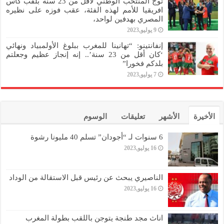
توج المنتخب الوطني لأقل من 23 سنة بلقب كأس
افريقيا للأمم لهذه الفئة، عقب فوزه على نظيره
المصري بهدفين لواحد،
9 يوليو,2023
إنفانتينو: “تهانينا للمغرب ببلوغ الأولمبياد ونهائي
‘كان أقل من 23 سنة’.. إنه إنجاز عظيم وجعلتم
بلدكم فخورا”
7 يوليو,2023
الأخيرة
الأشهر
تعليقات
الوسوم
6 سنوات لـ “أجودان” تسلم 40 مليونا رشوة
16 يوليو,2023
الناصيري يبحث عن رئيس قبل الاستقالة من الوداد
16 يوليو,2023
اناث مجد طنجة يتوجن باللقب بطولة المغرب