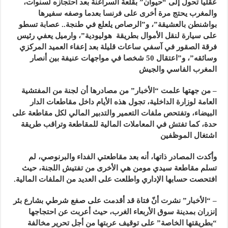
عقليا تحول إلى “حيوان” بقلعة السراغنة بعد احتجازه لسنوات،
والمغرب يحتج مرة أخرى على فرنسا بعدما وصفه سفيرها
بواشنطن بالعشيقة”، و”الرصاص يلعلع في طنجة.. عصابة تسطو
على سيارة لنقل الأموال بطريقة هوليودية”، وارميل يعفي رئيس
فرقة الصقور في آسفي ساعات قليلة بعد إعفاء العميد المركزي
وسائقه”، و”اعتقال 50 شخصا في مواجهات عنيفة بين أنصار
المغرب الفاسي والجيش
– من جهتها علمت “الأخبار” من مصادرها أن لجنة من المفتشية
العامة لوزارة الداخلية، تجول هذه الأيام داخل مقاطعات الدار
البيضاء، وتفتحص ملفات التعمير والتدبير المالي لكل مقاطعة على
حدة، كما تفتش في المعاملات المالية للمقاطعة وتراقب طريقة
اشتغال الموظفين
وأكدت المصادر ذاتها، أنه بعد مقاطعتي الفداء والبرنوصي، لم
تسلم مقاطعة سيدي مومن هي الأخرى من تفتيش اللجنة، حيث
افتحصت حسابها الإداري واطلعت على العديد من الملفات المالية.
– “الأخبار” نشرت أنّ فتاة قد أقدمت على صفع شرطي بشارع بئر
إنزران بمدينة سوق الأربعاء الغرب، حيث أعربت عن احتجاجها
“بطريقتها الخاصة” على توقيف عربتها من أجل تحرير مخالفة