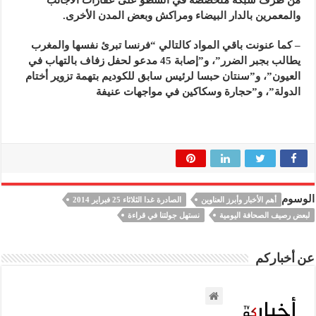
والمعمرين بالدار البيضاء ومراكش وبعض المدن الأخرى.
– كما عنونت باقي المواد كالتالي “فرنسا تبرئ نفسها والمغرب
يطالب بجبر الضرر”، و”إصابة 45 مدعو لحفل زفاف بالتهاب في
العيون”، و”سنتان حبسا لرئيس سابق للكوديم بتهمة تزوير أختام
الدولة”، و”حجارة وسكاكين في مواجهات عنيفة
الوسوم
أهم الأخبار وأبرز العناوين
الصادرة غدا الثلاثاء 25 فبراير 2014
لبعض رصيف الصحافة اليومية
نستهل جولتنا في قراءة
عن أخباركم