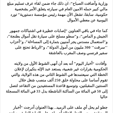
وزارية وأضافت الصباح”: ان ذلك جاء ضمن لقاء عرف تسليم مبلغ
مالي كبير حمله الامين العام في سيارته يتعلق الأمر بشخصية
حكومية، سابقا، تشغل الآن مهمة رئيس مؤسسة دستورية” تورد
اليومية عن معطي الأموال
كما جاء في باقي العناوين “إصابات خطيرة في اشتباكات جمهور
الجيش و الماص”، و”سطو مسلح على سيارة نقل أموال بطنجة”،
و”استعمال مسدس يجر أمنيين بتمارة إلى المساءلة”، و”أحزاب
’’سرقت’’ 300 مليون من أمول الدولة”، و”الرباط تحتج على
سفير فرنسي وصف المغرب بالعاشقة
وأفادت “أخبار اليوم” أنه بعد أن أنهى الشوط الأول من ولايته
الحكومية بقرارات غير شعبية، يستعد عبد الإله بنكيران لإعلان
الخطة التي سيعتمدها في الشوط الثاني من هذه الولاية، والتي
تقوم أساسا على محاولة خلق 250 ألف منصب شغل خلال
السنتين المقبلتين، وتوسيع قاعدة المستفيدين من التقاعد لتصل
إلى 50 في المائة من الساكنة الناشطة بدل 33 في المائة المسجلة
حاليا
جطو لم يحل أي ملف على الرميد.. بهذا العنوان أدرجت “أخبار
اليوم” نفي وزير العدل لإحالة أي ملف على النيابة العامة من لدن