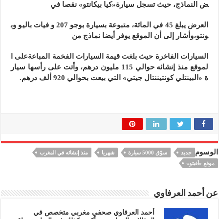
ض النماذج، حيث تسجل سيارة«كيا بيكانتو» نقصا في
العرض يبلغ 45 في المائة، متبوعة بسيارة بوجو 207 و فيات باليو وب
ونتو،وأشار إلى أن الموقع يوفر أيضا نماذج من
السيارات الفاخرة حيث بلغت قيمة السيارات الفخمة المباعةعلى ا
لموقع منذ إنشائه حوالي 115 مليون درهم، وأتت على رأسها سيار
ة «البينتلي كونتيننتال جيتي» التي بيعت بحوالي 920 ألف درهم.
الوسوم
جديد
سوّق 5000 سيارة
شهريا
منذ إنشائه في المغرب
موقع «أفيتو»
عن أحمد العرفاوي
أحمد العرفاوي صحفي مغربي متخصص في