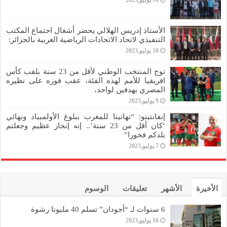
14 يوليو,2023
الأستاذ إدريس الهلالي يحضر أشغال اجتماع المكتب
التنفيذي لاتحاد الاتحادات الرياضية العربية بالجزائر:
10 يوليو,2023
توج المنتخب الوطني لأقل من 23 سنة بلقب كأس
افريقيا للأمم لهذه الفئة، عقب فوزه على نظيره
المصري بهدفين لواحد،
9 يوليو,2023
إنفانتينو: “تهانينا للمغرب ببلوغ الأولمبياد ونهائي
‘كان أقل من 23 سنة’.. إنه إنجاز عظيم وجعلتم
بلدكم فخورا”
7 يوليو,2023
الأخيرة
الأشهر
تعليقات
الوسوم
6 سنوات لـ “أجودان” تسلم 40 مليونا رشوة
16 يوليو,2023