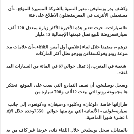
وكشف بدر بوسليخن، مدير التنمية بالشركة المسيرة للموقع، «أن
مستعملي الأنترنت في المغربيفضلون الاطلاع على فئة
«السيارات»، حيث تعتبر هذه الأخيرة الأكثر زيارة بمعدل 120 ألف
سيارةمعروضة للبيع تصل قيمتها الإجمالية 12 مليار
درهم»، مضيفا خلال لقاء إعلامي أول أمس الثلاثاء،«أن علامات مج
موعة رونو وفولكسفاغن وبوجو تظل أكثر الماركات
شعبية في المغرب، إذ تمثل حوالي67 في المائة من السيارات المب
اعة».
وسجل بوسليخن، أن نصف النماذج التي بيعت على الموقع تحتكر
ها مجموعة رونو التي بيعت 12ألف و700 سيارة من
طرازاتها خاصة «لوغان» و»كليو» و»ميغان» و»كونغو»، إلى جانب
سيارة«غولف» الألمانية التي بيع منها حوالي 7550وحدة خلال الإثن
ا عشرة شهرا الماضية.
بالمقابل، سجل بوسليخن خلال اللقاء ذاته، عرضا غير كاف من بع