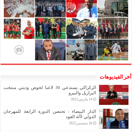
أخر الفيديوهات
الركراكي يستدعي 30 لاعبا لخوض وديتي منتخب
البرازيل والبيرو
14 مارس,2023
الدار البيضاء : تحتضن الدورة الرابعة للمهرجان
الدولي لآلة العود
26 ديسمبر,2022