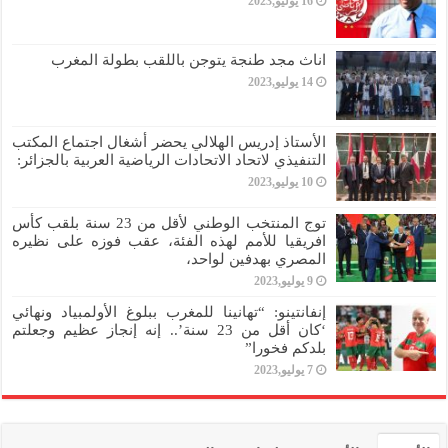
16 يوليو,2023
اناث مجد طنجة يتوجن باللقب بطولة المغرب
14 يوليو,2023
الأستاذ إدريس الهلالي يحضر أشغال اجتماع المكتب
التنفيذي لاتحاد الاتحادات الرياضية العربية بالجزائر:
10 يوليو,2023
توج المنتخب الوطني لأقل من 23 سنة بلقب كأس
افريقيا للأمم لهذه الفئة، عقب فوزه على نظيره
المصري بهدفين لواحد،
9 يوليو,2023
إنفانتينو: “تهانينا للمغرب ببلوغ الأولمبياد ونهائي
‘كان أقل من 23 سنة’.. إنه إنجاز عظيم وجعلتم
بلدكم فخورا”
7 يوليو,2023