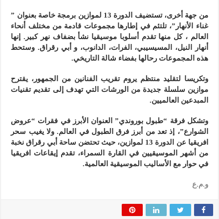
من جهة أخرى، تستضيف الدورة 13 لموازين برمجة خاصة بعنوان ”
غناء الأنهار”، تلتئم في إطارها مجموعات قادمة من مختلف أنحاء
العالم ، كل منها تقدم أسلوبا موسيقيا نشأ بضفاف نهر كبير. إنها
أنهار النيل، المسيسيبي، الفرات، الدانوب، و أبي رقراق. وستحط
هذه المجموعات رحالها بفضاء شالة التاريخي.
وتكريسا لتقليد منتظم يروم تقريب الفنانين من الجمهور، يقترح
موازين سلسلة جديدة من الورشات التي تهدف إلى تقديم تقنيات
المبدعين العالميين.
وتشكل فرقة “طبول بوروندي” العنوان الأبرز في فقرات “عروض
الشوارع”، إذ تعد من أبرز فرق الطبول في العالم. ولا يغيب سحر
افريقيا عن الدورة 13 لموازين، حيث تحتضن ساحة أبي رقراق نخبة
من أشهر الموسيقيين في القارة السمراء، تقدم إيقاعات افريقيا
في حوار مع الأساليب الموسيقية العالمية.
و.م.ع