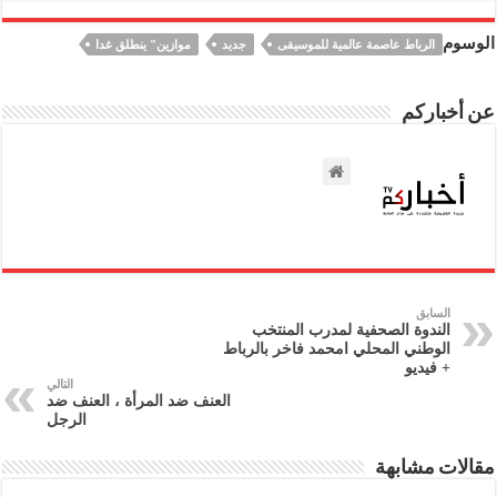
الوسوم
الرباط عاصمة عالمية للموسيقى
جديد
موازين" ينطلق غدا
عن أخباركم
السابق
الندوة الصحفية لمدرب المنتخب
الوطني المحلي امحمد فاخر بالرباط
+ فيديو
التالي
العنف ضد المرأة ، العنف ضد
الرجل
مقالات مشابهة