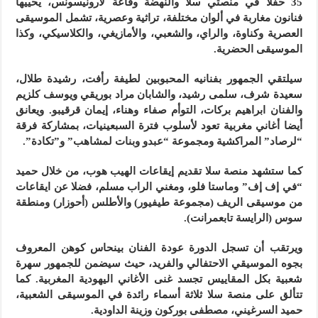
35 حفلا في منصتي سلا والنهضة وقاعة لارونيسونس، يحييها
فنانون مغاربة في ألوان مختلفة، تراثية وعصرية، تشمل الموسيقى
العصرية وكناوة، والراي، والشعبي، والأمازيغي، والكلاسيكي، وكذا
الموسيقى الحضرية.
سيلتقي الجمهور بفنانيه المحبوبين لطيفة رأفت، رشيدة طلال،
سعيدة شرف، سلمى رشيد، والشابان مراد بوريقي ويوسف كلزيم
والفنان ابراهيم بركات، التوأم صفاء وهناء، إيمان قرقيبو. ويعانق
أيضا أغاني مغربية تعود لأسلوب فترة السبعينيات، بمشاركة فرقة
“لرصاد” المراكشية ومجموعة “عبدو وبنات لمشاهب” و”تكادة”.
كما ستشهد منصة سلا تقديم إيقاعات الهيب هوب، من خلال حميد
“في إف إف” وماستا فلو، ومغني الراب مسلم، فضلا عن ايقاعات
من موسيقى الريف (مجموعة طيفيور) والأطلس (أحوزار) ومنطقة
سوس (الرايسة تابعمرانت).
ويرتقب أن تسجل الدورة عودة الفنان بينحاس كوهن المعروف
بجوه الموسيقي الاحتفالي والفريد، حيث سيضمن للجمهور سهرة
شعبية بكل المقاييس تجسد غنى الأغاني اليهودية المغربية. كما
تتألق على منصة سلا ثلاثة أسماء رائدة في الموسيقى الشعبية،
حميد السرغيني، مصطفى بوركون وزينة الداودية.