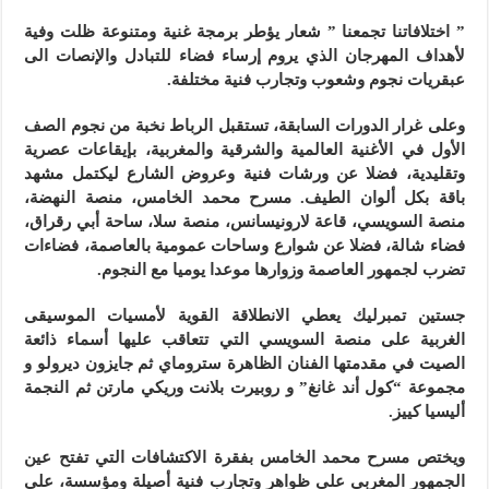
” اختلافاتنا تجمعنا ” شعار يؤطر برمجة غنية ومتنوعة ظلت وفية
لأهداف المهرجان الذي يروم إرساء فضاء للتبادل والإنصات الى
عبقريات نجوم وشعوب وتجارب فنية مختلفة.
وعلى غرار الدورات السابقة، تستقبل الرباط نخبة من نجوم الصف
الأول في الأغنية العالمية والشرقية والمغربية، بإيقاعات عصرية
وتقليدية، فضلا عن ورشات فنية وعروض الشارع ليكتمل مشهد
باقة بكل ألوان الطيف. مسرح محمد الخامس، منصة النهضة،
منصة السويسي، قاعة لارونيسانس، منصة سلا، ساحة أبي رقراق،
فضاء شالة، فضلا عن شوارع وساحات عمومية بالعاصمة، فضاءات
تضرب لجمهور العاصمة وزوارها موعدا يوميا مع النجوم.
جستين تمبرليك يعطي الانطلاقة القوية لأمسيات الموسيقى
الغربية على منصة السويسي التي تتعاقب عليها أسماء ذائعة
الصيت في مقدمتها الفنان الظاهرة ستروماي ثم جايزون ديرولو و
مجموعة “كول أند غانغ” و روبيرت بلانت وريكي مارتن ثم النجمة
أليسيا كييز.
ويختص مسرح محمد الخامس بفقرة الاكتشافات التي تفتح عين
الجمهور المغربي على ظواهر وتجارب فنية أصيلة ومؤسسة، على