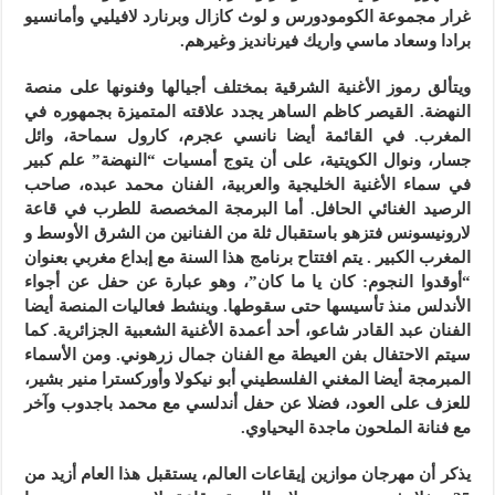
غرار مجموعة الكومودورس و لوث كازال وبرنارد لافيليي وأمانسيو
برادا وسعاد ماسي واريك فيرنانديز وغيرهم.
ويتألق رموز الأغنية الشرقية بمختلف أجيالها وفنونها على منصة
النهضة. القيصر كاظم الساهر يجدد علاقته المتميزة بجمهوره في
المغرب. في القائمة أيضا نانسي عجرم، كارول سماحة، وائل
جسار، ونوال الكويتية، على أن يتوج أمسيات “النهضة” علم كبير
في سماء الأغنية الخليجية والعربية، الفنان محمد عبده، صاحب
الرصيد الغنائي الحافل. أما البرمجة المخصصة للطرب في قاعة
لارونيسونس فتزهو باستقبال ثلة من الفنانين من الشرق الأوسط و
المغرب الكبير . يتم افتتاح برنامج هذا السنة مع إبداع مغربي بعنوان
“أوقدوا النجوم: كان يا ما كان”، وهو عبارة عن حفل عن أجواء
الأندلس منذ تأسيسها حتى سقوطها. وينشط فعاليات المنصة أيضا
الفنان عبد القادر شاعو، أحد أعمدة الأغنية الشعبية الجزائرية. كما
سيتم الاحتفال بفن العيطة مع الفنان جمال زرهوني. ومن الأسماء
المبرمجة أيضا المغني الفلسطيني أبو نيكولا وأوركسترا منير بشير،
للعزف على العود، فضلا عن حفل أندلسي مع محمد باجدوب وآخر
مع فنانة الملحون ماجدة اليحياوي.
يذكر أن مهرجان موازين إيقاعات العالم، يستقبل هذا العام أزيد من