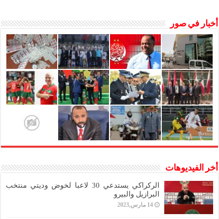
أخبار في صور
أخر الفيديوهات
الركراكي يستدعي 30 لاعبا لخوض وديتي منتخب
البرازيل والبيرو
14 مارس,2023