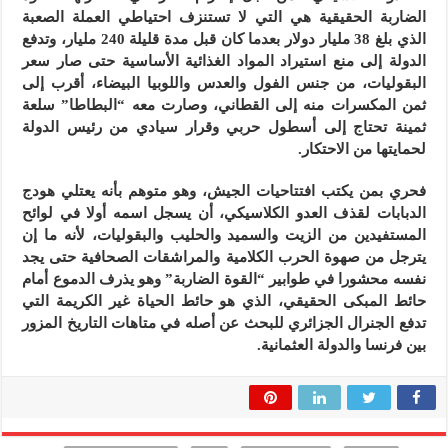
الضاربة الحقيقية هي التي لا تستنزف احتياطي العملة الصعبة
الذي بلغ 38 مليار دولار بعدما كان قبل مدة قليلة 240 مليار، وتدفع
الدولة إلى منع استيراد المواد الغذائية الأساسية حتى صار سعر
البقوليات، من جنس الفول والعدس واللوبيا البيضاء، أقرب إلى
ثمن المكسرات منه إلى القطاني، وصارت معه “البطاطا” سلعة
ثمينة تحتاج إلى أسطول حربي وقرار سيادي من رئيس الدولة
لحمايتها من الاحتكار.
فحري بمن يكتب افتتاحيات الجيش، وهو متوهم بأنه يعتلي هودج
الدبابات لقذف العدو الكلاسيكي، أن يسجل اسمه أولا في لوائح
المستفيدين من الزيت والسميد والحليب والبقوليات، لأنه ما إن
يترجل من صهوة الحرب الكلامية والمراشقات الصحافية حتى يجد
نفسه محشورا في طوابير “القوة الضاربة” وهو يذرف الدموع أمام
حائط المبكى الحقيقي، الذي هو حائط الحياة غير الكريمة التي
تدفع الجنرال الجزائري للبحث عن أصله في متاهات التاريخ المزور
بين فرنسا والدولة العثمانية.