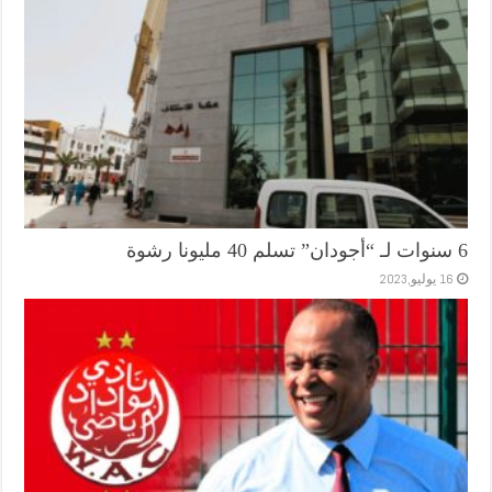
6 سنوات لـ “أجودان” تسلم 40 مليونا رشوة
16 يوليو,2023