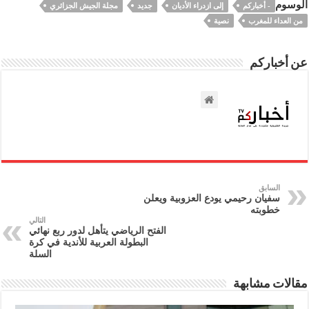
الوسوم
- أخباركم
إلى ازدراء الأديان
جديد
مجلة الجيش الجزائري
من العداء للمغرب
نصية
عن أخباركم
السابق
سفيان رحيمي يودع العزوبية ويعلن
خطوبته
التالي
الفتح الرياضي يتأهل لدور ربع نهائي
البطولة العربية للأندية في كرة
السلة
مقالات مشابهة