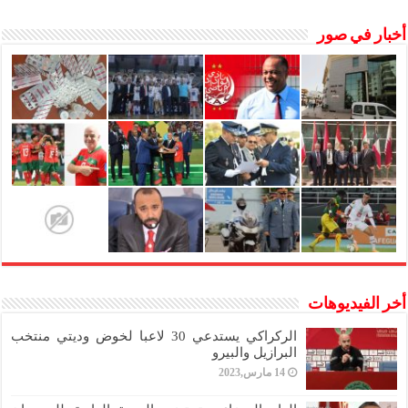
أخبار في صور
أخر الفيديوهات
الركراكي يستدعي 30 لاعبا لخوض وديتي منتخب
البرازيل والبيرو
14 مارس,2023