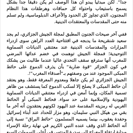
جدا”. لكن مبدئيا يبدو أن هذا الوصف لم يكن دقيقا جدا بشكل
يسمح باستيعاب واحتواء كل حماقات وهرطقات هذا النظام
المجنون، الذي تجاوز كل الحدود والأعراف الدبلوماسية، ولم تسلم
منه حتى المقدسات والمعتقدات الدينية.
ففي آخر صيحات الجنون المطبق لمجلة الجيش الجزائري، لم يجد
سعيد شنقريحة ما يدبجه في افتتاحية العدد الراهن سوى ازدراء
المزارات والمقدسات الدينية عند معتنقي الديانات السماوية
التوحيدية؛ فمجلة الجيش توهمت في خضم عدائها المرضي
للمغرب أنها سترفع سقف التحدي عاليا عندما طالبت من يشكك
في كون الجزائر “قوة ضاربة” بأن يذرف الدموع على حائط
المبكى الموجود عند من وصفتهم بـ”أصدقاء المغرب”!.
الجيش الجزائري لم يكن جاهلا ومعدوم المعرفة فقط، وهو يعتقد
أن حائط المبكى لا يصلح إلا لسكب الدموع كما يستشف من ظاهر
تسمية المكان، وإنما أمعن في ازدراء معتنقي الديانات السماوية
اليهودية والإسلامية على حد سواء. فحائط المبكى أو الحائط
الغربي له رمزيته المقدسة عند اليهود لكونهم يعتقدون أنه آخر ما
بقي من هيكل النبي سليمان، وهو مزار للحداد عند أبناء إسرائيل
وحفدة يعقوب، بينما يسميه المسلمون “حائط البراق” نسبة إلى
أنه الحائط الذي وقف عنده النبي الكريم في نهاية رحلة الإسراء
وبداية ارتقاء المعراج إلى سدرة المنتهى في أعلى السموات السبع