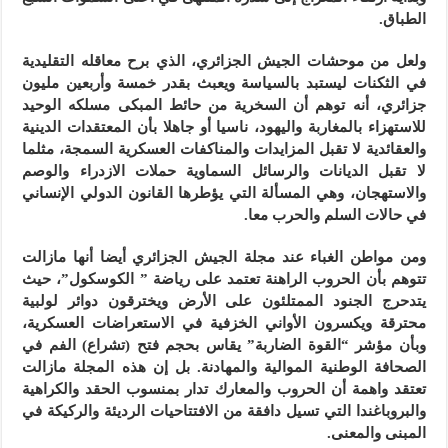
الطباق.
ولعل من موحشات الجيش الجزائري، الذي برح معاقله التقليدية
في الثكنات ليستبد بالسياسة ويعبث بقدر خمسة وأربعين مليون
جزائري، أنه توهم أن السخرية من حائط المبكى مسلكه الوحيد
للاستهزاء بالمغاربة واليهود، ناسيا أو جاهلا بأن المعتقدات الدينية
والعقائدية لا تقبل المزايدات والمناكفات العسكرية السمجة، مثلما
لا تقبل الديانات والرسائل السماوية حملات الازدراء والوصم
والاستهجان، وهي المسألة التي يؤطرها القانون الدولي الإنساني
في حالات السلم والحرب معا.
ومن مواطن الغباء عند مجلة الجيش الجزائري أيضا أنها مازالت
تتوهم بأن الحروب الراهنة تعتمد على رياضة ” الكوسكول”، حيث
يتدحرج الجنود الممتلئون على الأرض ويخترقون دوائر لولبية
محترقة ويكسرون الأواني الخزفية في الاستعراضات العسكرية،
وبأن مؤشر “القوة الضاربة” يقاس بحجم فتح (تشراع) الفم في
الصحافة الوطنية الموالية والمهادنة. بل إن هذه المجلة مازالت
تعتقد واهمة أن الحروب والمعارك تدار بمنسوب الحقد والكراهية
والبروباغندا التي تسيل دافقة من الافتتاحيات الرديئة والركيكة في
المبنى والمعنى.