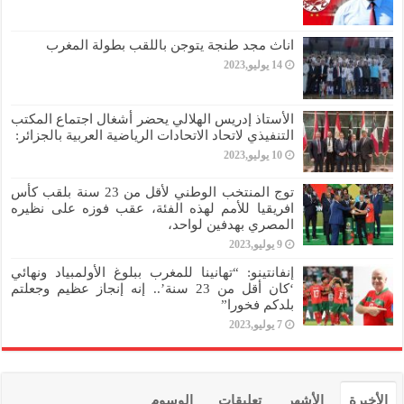
اناث مجد طنجة يتوجن باللقب بطولة المغرب
14 يوليو,2023
الأستاذ إدريس الهلالي يحضر أشغال اجتماع المكتب
التنفيذي لاتحاد الاتحادات الرياضية العربية بالجزائر:
10 يوليو,2023
توج المنتخب الوطني لأقل من 23 سنة بلقب كأس
افريقيا للأمم لهذه الفئة، عقب فوزه على نظيره
المصري بهدفين لواحد،
9 يوليو,2023
إنفانتينو: “تهانينا للمغرب ببلوغ الأولمبياد ونهائي
‘كان أقل من 23 سنة’.. إنه إنجاز عظيم وجعلتم
بلدكم فخورا”
7 يوليو,2023
الأخيرة
الأشهر
تعليقات
الوسوم