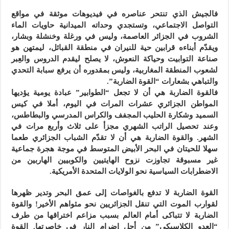
فالجيش الذي تنتحر عناصره في فيديوهات موثقة في مواقع
التواصل الاجتماعي، وتستجدي وحداته الميدانية حاويات الماء
الشروب في الجزائر العاصمة، وليس في ورغلة وخنشلة وبشار،
ويقدّم أبناءه قرابين حية للنيران في منطقة القبائل، ليمتهن هو
صناعة التوابيت وحياكة النعوش، لا يصلح ليقدم الدروس والعِبر
لشعوب المنطقة المغاربية، وليس بمقدوره أن يرفع سبابة التحدي
والتباهي بشعارات “القوة الضاربة”.
فالقوة الضاربة هي أن لا تجعل “الطوابير” عبادة يومية يؤديها
المواطن الجزائري عشرات المرات في اليوم، أملا في كيس
السميد وشكارة الحليب المجفف والكراس المدرسي والبطاطس،
وعند تحصيل الراتب الشهري مجزأ على ثلاث وأربع مرات في
الشهر. والقوة الضاربة هي أن لا تقدّم الشباب الجزائري طعما
سهلا للحيتان في البحر الأبيض المتوسط في موجة هجرة جماعية
غير مسبوقة تجاوزت نزوح الهايتيين والكوبيين الهاربين من
الاضطرابات السياسية نحو الولايات المتحدة الأمريكية.
القوة الضاربة لا تدفع بالغواصات إلى عمق البحر وتدير ظهرها
لقوارب الموت التي تنقل الجزائريين نحو مثواهم الأخير! والقوة
الضاربة لا تتباكى أمام العالم بسبب مزاعم اختراقها من طرف
“العدو الكلاسيكي” من أجل إضرام النار في خاصرتها. القوة