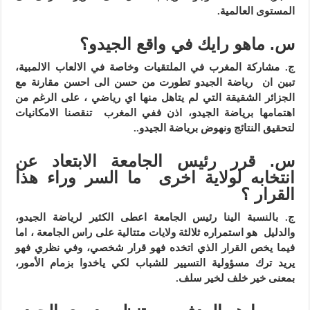
المستوى العالمية.
س. ماهو رايك في واقع الجيدو؟
ج.
مشاركة المغرب في الملتقيات وخاصة في الالعاب الالمبية،
تبين ان رياضة الجيدو تطورت من حسن الى احسن مقارنة مع
الجزائر الشقيقة التي لم يتاهل منها اي رياضي ، على الرغم من
اهتمامها برياضة الجيدو، اذن ففي المغرب تنقصنا الامكانيات
لتحقيق النتائج ونهوض برياضة الجيدو..
س. قرر رئيس الجامعة الابتعاد عن
انتخابه لولاية اخرى ما السر وراء هذا
القرار ؟
ج.
بالنسبة الينا رئيس الجامعة اعطى الكثير لرياضة الجيدو،
والدليل هو استمراره ثلالثة ولايات متتالية على راس الجامعة ، اما
فيما يخص القرار الذي اتخده فهو قرار شخصي، وفي نظري فهو
يريد ترك مسؤولية التسيير للشباب لكي ياخدوا بزمام الأمور،
بمعنى خير خلف لخير سلف.