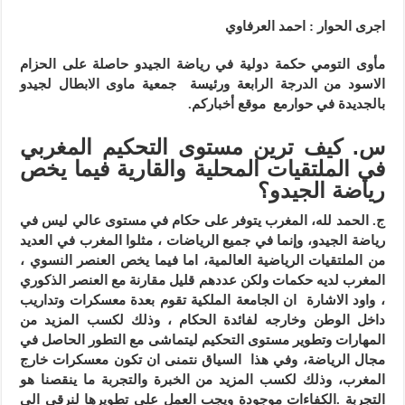
اجرى الحوار : احمد العرفاوي
مأوى التومي حكمة دولية في رياضة الجيدو حاصلة على الحزام
الاسود من الدرجة الرابعة ورئيسة جمعية ماوى الابطال لجيدو
بالجديدة في حوارمع موقع أخباركم.
س.
كيف ترين مستوى التحكيم المغربي
في الملتقيات المحلية والقارية فيما يخص
رياضة الجيدو؟
ج.
الحمد لله، المغرب يتوفر على حكام في مستوى عالي ليس في
رياضة الجيدو، وإنما في جميع الرياضات ، مثلوا المغرب في العديد
من الملتقيات الرياضية العالمية، اما فيما يخص العنصر النسوي ،
المغرب لديه حكمات ولكن عددهم قليل مقارنة مع العنصر الذكوري
، واود الاشارة ان الجامعة الملكية تقوم بعدة معسكرات وتداريب
داخل الوطن وخارجه لفائدة الحكام ، وذلك لكسب المزيد من
المهارات وتطوير مستوى التحكيم ليتماشى مع التطور الحاصل في
مجال الرياضة، وفي هذا السياق نتمنى ان تكون معسكرات خارج
المغرب، وذلك لكسب المزيد من الخبرة والتجربة ما ينقصنا هو
التجربة .الكفاءات موجودة ويجب العمل على تطويرها لنرقى الى