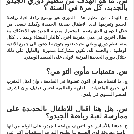
س. ما هو الهدف من تنظيم دوري الجيدو
بالجديد، كل مرة في السنة ؟
ج.
الهدف من تنظيم هذا الدوري هو توسيع رقعة لعبة رياضة
الجيدو وتعريفها لدى الاطفال بمدينة الجديدة وكذلك نسعى من
خلال الدوري الذي ينظم باستمرار بمدينة الجديد هو الاحتكاك مع
ابطال آخرين في مدن مغربية اخرى كالدار البيضاء وسلا …..ككل
سنة ننظم دوري وطني ،حيث نقوم بتوجيه الدعوة الى جميع الاندية
الوطنية ، والحمد لله، تكون مشاركتنا متميزة والدليل على ذلك
احتلال دوري الجديدة المرتبة الاولى على الصعيد الوطني.
س. متمنيات مأوى التو مي؟
ج.
ما اتنمناه هو ان اكون عضوةا في الجامعة ، وان امثل المغرب
في جميع الملتقيات القارية والعالمية احسن تمثيل، وان اشرف
العنصر النسوي في بلدي.
س. هل هنا اقبال للاطفال بالجديدة على
ممارسة لعبة رياضة الجيدو؟
ج.
هدفنا بالأساس هو التعريف برياضة الجيدو، على الرغم من انها
رياضة معروفة لدى الجميع ما نطمح اليه هو استقطاب اكبر عدد