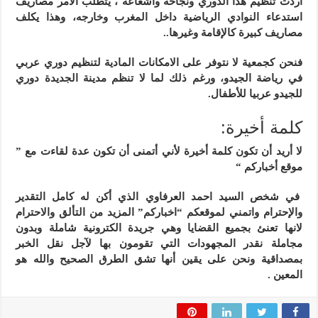
اردت تنظيم هذا الدوري ونجاحه واشعاعه ، يتطلب الامر مصاريف
استدعاء النوادي الرياضية داخل المغرب وخارجه، وهذا يكلف
مصاريف كبيرة كالإقامة وغيرها..
فنحن كجمعية لا نتوفر على الامكانات المادية لتنظيم دوري عربي
في رياضة الجيدو، ورغم ذلك لما لا تنظم مدينة الجديدة دوري
للجيدو عربيا للأطفال.
كلمة أخيرة:
لا أريد أن تكون كلمة أخيرة لأني أتمنى أن تكون عدة لقاءت مع ”
موقع أخباركم “
في شخص السيد احمد العرفاوي الذي أكن له كامل التقدير
والإحترام واتمني لموقعكم “اخباركم” المزيد من التألق والاحترام
لانها تعنئ بجميع القضايا وهي جريدة الكترونية شاملة وبدون
مجاملة نقدر المجهودات التي تقومون بها لآجل نقل الخبر
بمصداقية ونحن على يقين أنها تشق الطرق الصحيح والله هو
المعين
.