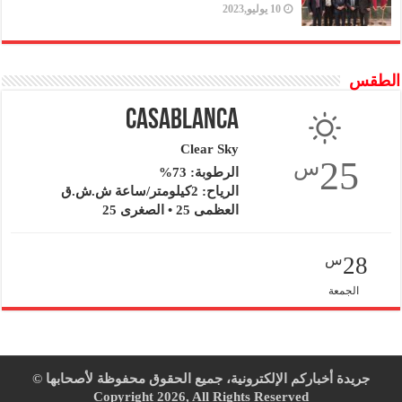
10 يوليو,2023
الطقس
Casablanca
Clear Sky
25
س
الرطوبة: 73%
الرياح: 2كيلومتر/ساعة ش.ش.ق‎
العظمى 25 • الصغرى 25
28
س
الجمعة
جريدة أخباركم الإلكترونية، جميع الحقوق محفوظة لأصحابها ©
Copyright 2026, All Rights Reserved