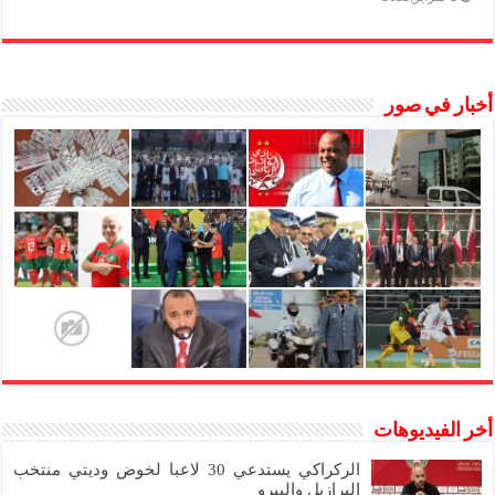
أخبار في صور
أخر الفيديوهات
الركراكي يستدعي 30 لاعبا لخوض وديتي منتخب
البرازيل والبيرو