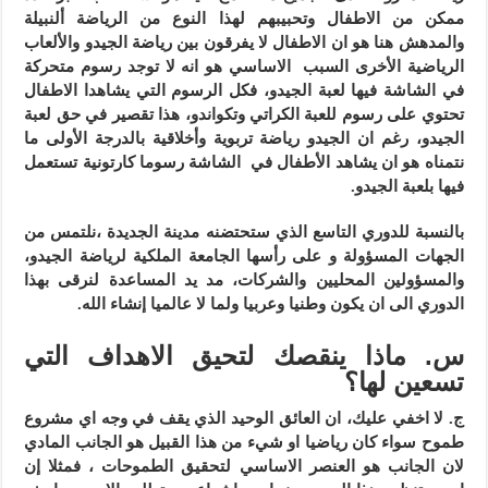
ممكن من الاطفال وتحبيبهم لهذا النوع من الرياضة ألنبيلة
والمدهش هنا هو ان الاطفال لا يفرقون بين رياضة الجيدو والألعاب
الرياضية الأخرى السبب الاساسي هو انه لا توجد رسوم متحركة
في الشاشة فيها لعبة الجيدو، فكل الرسوم التي يشاهدا الاطفال
تحتوي على رسوم للعبة الكراتي وتكواندو، هذا تقصير في حق لعبة
الجيدو، رغم ان الجيدو رياضة تربوية وأخلاقية بالدرجة الأولى ما
نتمناه هو ان يشاهد الأطفال في الشاشة رسوما كارتونية تستعمل
فيها بلعبة الجيدو.
بالنسبة للدوري التاسع الذي ستحتضنه مدينة الجديدة ،نلتمس من
الجهات المسؤولة و على رأسها الجامعة الملكية لرياضة الجيدو،
والمسؤولين المحليين والشركات، مد يد المساعدة لنرقى بهذا
الدوري الى ان يكون وطنيا وعربيا ولما لا عالميا إنشاء الله.
س. ماذا ينقصك لتحيق الاهداف التي
تسعين لها؟
ج.
لا اخفي عليك، ان العائق الوحيد الذي يقف في وجه اي مشروع
طموح سواء كان رياضيا او شيء من هذا القبيل هو الجانب المادي
لان الجانب هو العنصر الاساسي لتحقيق الطموحات ، فمثلا إن