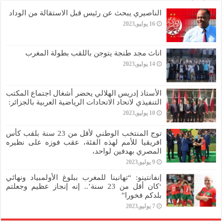
الناصيري يبحث عن رئيس قبل الاستقالة من الوداد
16 يوليو,2023
اناث مجد طنجة يتوجن باللقب بطولة المغرب
14 يوليو,2023
الأستاذ إدريس الهلالي يحضر أشغال اجتماع المكتب
التنفيذي لاتحاد الاتحادات الرياضية العربية بالجزائر:
10 يوليو,2023
توج المنتخب الوطني لأقل من 23 سنة بلقب كأس
افريقيا للأمم لهذه الفئة، عقب فوزه على نظيره
المصري بهدفين لواحد،
9 يوليو,2023
إنفانتينو: “تهانينا للمغرب ببلوغ الأولمبياد ونهائي
‘كان أقل من 23 سنة’.. إنه إنجاز عظيم وجعلتم
بلدكم فخورا”
7 يوليو,2023