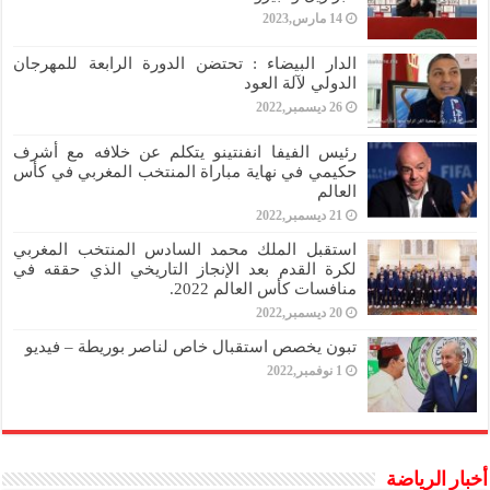
14 مارس,2023
الدار البيضاء : تحتضن الدورة الرابعة للمهرجان
الدولي لآلة العود
26 ديسمبر,2022
رئيس الفيفا انفنتينو يتكلم عن خلافه مع أشرف
حكيمي في نهاية مباراة المنتخب المغربي في كأس
العالم
21 ديسمبر,2022
استقبل الملك محمد السادس المنتخب المغربي
لكرة القدم بعد الإنجاز التاريخي الذي حققه في
منافسات كأس العالم 2022.
20 ديسمبر,2022
تبون يخصص استقبال خاص لناصر بوريطة – فيديو
1 نوفمبر,2022
أخبار الرياضة