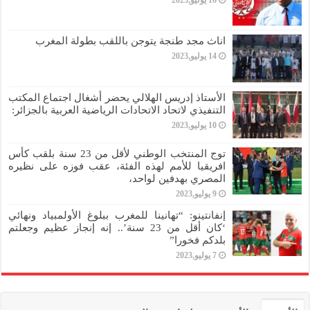
16 يوليو,2023
اناث مجد طنجة يتوجن باللقب بطولة المغرب
14 يوليو,2023
الأستاذ إدريس الهلالي يحضر أشغال اجتماع المكتب
التنفيذي لاتحاد الاتحادات الرياضية العربية بالجزائر:
10 يوليو,2023
توج المنتخب الوطني لأقل من 23 سنة بلقب كأس
افريقيا للأمم لهذه الفئة، عقب فوزه على نظيره
المصري بهدفين لواحد،
9 يوليو,2023
إنفانتينو: “تهانينا للمغرب ببلوغ الأولمبياد ونهائي
‘كان أقل من 23 سنة’.. إنه إنجاز عظيم وجعلتم
بلدكم فخورا”
7 يوليو,2023