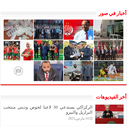
أخبار في صور
أخر الفيديوهات
الركراكي يستدعي 30 لاعبا لخوض وديتي منتخب
البرازيل والبيرو
14 مارس,2023