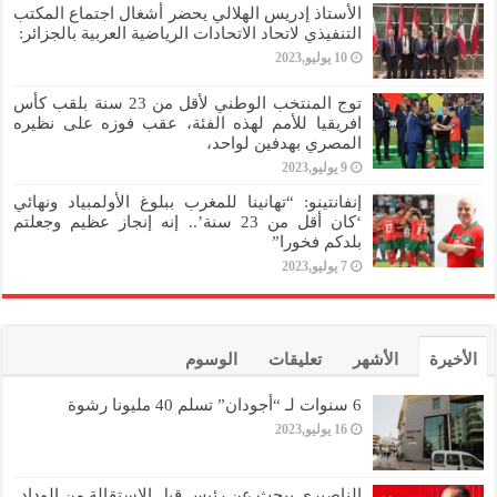
الأستاذ إدريس الهلالي يحضر أشغال اجتماع المكتب
التنفيذي لاتحاد الاتحادات الرياضية العربية بالجزائر:
10 يوليو,2023
توج المنتخب الوطني لأقل من 23 سنة بلقب كأس
افريقيا للأمم لهذه الفئة، عقب فوزه على نظيره
المصري بهدفين لواحد،
9 يوليو,2023
إنفانتينو: “تهانينا للمغرب ببلوغ الأولمبياد ونهائي
‘كان أقل من 23 سنة’.. إنه إنجاز عظيم وجعلتم
بلدكم فخورا”
7 يوليو,2023
الأخيرة
الأشهر
تعليقات
الوسوم
6 سنوات لـ “أجودان” تسلم 40 مليونا رشوة
16 يوليو,2023
الناصيري يبحث عن رئيس قبل الاستقالة من الوداد