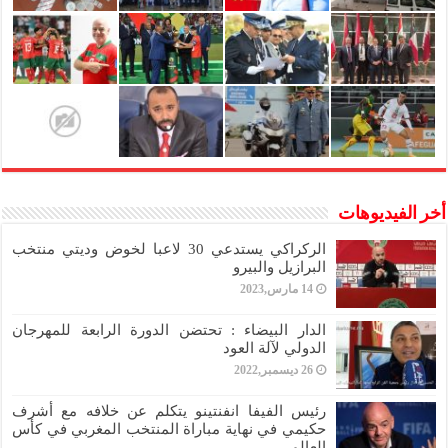
أخر الفيديوهات
الركراكي يستدعي 30 لاعبا لخوض وديتي منتخب
البرازيل والبيرو
14 مارس,2023
الدار البيضاء : تحتضن الدورة الرابعة للمهرجان
الدولي لآلة العود
26 ديسمبر,2022
رئيس الفيفا انفنتينو يتكلم عن خلافه مع أشرف
حكيمي في نهاية مباراة المنتخب المغربي في كأس
العالم