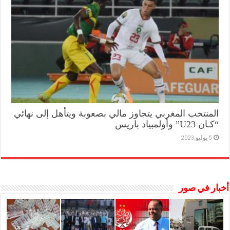
المنتخب المغربي يتجاوز مالي بصعوبة ويتأهل إلى نهائي
“كـان U23” وأولمبياد باريس
5 يوليو,2023
أخبار في صور