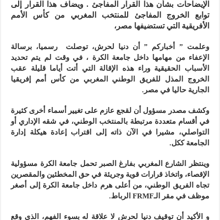
الإيضاحات بشأن هذا القرار المفاجئ . ويضاف هذا القرار إلى
توابع الخروج المفاجئ للمنتخب المغربي من كأس الأمم
الأفريقية التي تستضيفها مصر،
وعلمت ” أخباركم ” أن دنيا لحرش، توصلت رسميا، برسالة
الإعفاء من مهامها داخل جامعة الكرة ، في وقت لم يتم تحديد
الأسباب الحقيقية وراء هذه الإقالة التي أتت أياما قليلة عقب
الخروج المذل للفريق الوطني المغربي من كأس أمم إفريقيا
الجارية حاليا في مصر.
وكشف مصدر مسؤول أن لقجع عازم على تغيير أسماء أخرى كثيرة
في أقسام متعددة مرتبطة بالمنتخب الوطني، في شقه الإداري أو
التواصلي، مشيرا في الآن ذاته إلى اقتراب إعادة هيكلة إدارة
الجامعة ككل.
وينتظر الشارع المغربي بفارغ الصبر تحمل جامعة الكرة مسؤولية
الإقصاء، واتخاذ قرارات قوية وجريئة في حق المخطئين والمقصرين
تجاه الفريق الوطني، من أعلى هرم داخل جامعة الكرة إلى أصغر
موظف في مقر الـFRMF الرباط.
و الأكيد أن توقيف دنيا لحرش لا علاقة له بسوء الفهم، الذي وقع