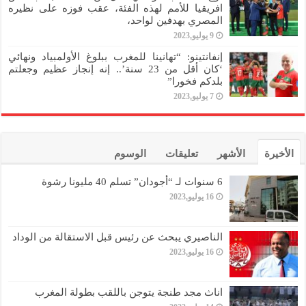
افريقيا للأمم لهذه الفئة، عقب فوزه على نظيره
المصري بهدفين لواحد،
9 يوليو,2023
إنفانتينو: “تهانينا للمغرب ببلوغ الأولمبياد ونهائي
‘كان أقل من 23 سنة’.. إنه إنجاز عظيم وجعلتم
بلدكم فخورا”
7 يوليو,2023
الأخيرة
الأشهر
تعليقات
الوسوم
6 سنوات لـ “أجودان” تسلم 40 مليونا رشوة
16 يوليو,2023
الناصيري يبحث عن رئيس قبل الاستقالة من الوداد
16 يوليو,2023
اناث مجد طنجة يتوجن باللقب بطولة المغرب