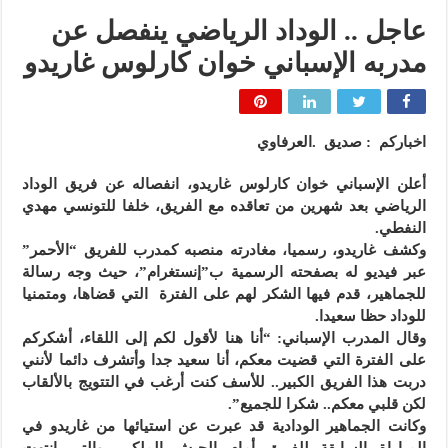
عاجل .. الوداد الرياضي ينفصل عن
مدربه الإسباني خوان كارلوس غاريدو
اخباركم : صديق .العرفاوي
أعلن الإسباني خوان كارلوس غاريدو، انفصاله عن فريق الوداد
الرياضي بعد شهرين من تعاقده مع الفريق، خلفا للتونسي مهدي
النفطي.
وكشف غاريدو، رسميا، مغادرته منصبه كمدرب للفريق “الأحمر”
عبر فيديو له بصفحته الرسمية ب”إنستغرام”، حيث وجه رسالة
للجماهير، قدم فيها الشكر لهم على الفترة التي قضاها، ومتمنيا
للوداد حظا سعيدا.
وقال المدرب الإسباني: “أنا هنا لأقول لكم إلى اللقاء، أشكركم
على الفترة التي قضيت معكم، أنا سعيد جدا وأتشرف دائما لأنني
دربت هذا الفريق الكبير.. للأسف كنت أرغب في التتويج بالألقاب
لكن قلبي معكم.. شكرا للجميع”.
وكانت الجماهير الودادية قد عبرت عن استيائها من غاريدو في
المباراة السابقة للفريق أمام الجيش الملكي، والتي انتهت