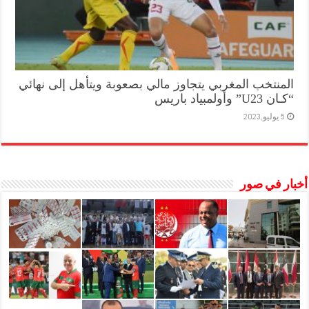
المنتخب المغربي يتجاوز مالي بصعوبة ويتأهل إلى نهائي
“كـان U23” وأولمبياد باريس
5 يوليو,2023
أخبار في صور