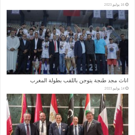
16 يوليو,2023
اناث مجد طنجة يتوجن باللقب بطولة المغرب
14 يوليو,2023