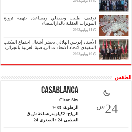
14 يوليو,2023
توقيف طبيب وصيدلي ومساعده بتهمة ترويج
المؤثرات العقلية بالدارالبيضاء
11 يوليو,2023
الأستاذ إدريس الهلالي يحضر أشغال اجتماع المكتب
التنفيذي لاتحاد الاتحادات الرياضية العربية بالجزائر:
10 يوليو,2023
الطقس
Casablanca
Clear Sky
24
س
الرطوبة: 83%
الرياح: 2كيلومتر/ساعة ش.ق
العظمى 24 • الصغرى 24