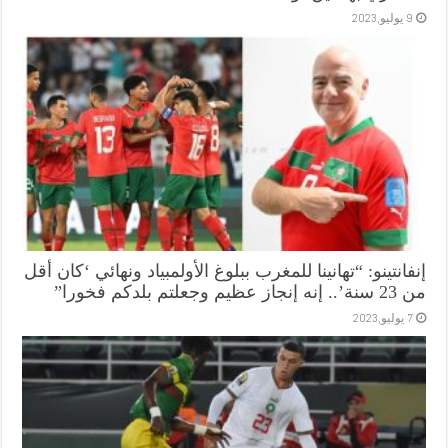
9 يوليو,2023
إنفانتينو: “تهانينا للمغرب ببلوغ الأولمبياد ونهائي ‘كان أقل
من 23 سنة’.. إنه إنجاز عظيم وجعلتم بلدكم فخورا”
7 يوليو,2023