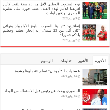
توج المنتخب الوطني لأقل من 23 سنة بلقب كأس
افريقيا للأمم لهذه الفئة، عقب فوزه على نظيره
المصري بهدفين لواحد،
9 يوليو,2023
إنفانتينو: “تهانينا للمغرب ببلوغ الأولمبياد ونهائي
‘كان أقل من 23 سنة’.. إنه إنجاز عظيم وجعلتم
بلدكم فخورا”
7 يوليو,2023
الأخيرة
الأشهر
تعليقات
الوسوم
6 سنوات لـ “أجودان” تسلم 40 مليونا رشوة
16 يوليو,2023
الناصيري يبحث عن رئيس قبل الاستقالة من الوداد
16 يوليو,2023