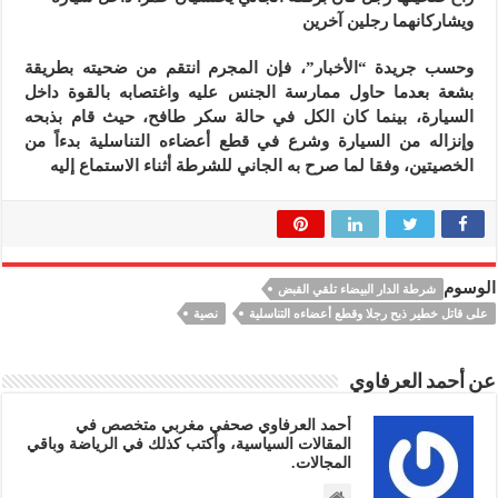
ويشاركانهما رجلين آخرين
وحسب جريدة “الأخبار”، فإن المجرم انتقم من ضحيته بطريقة
بشعة بعدما حاول ممارسة الجنس عليه واغتصابه بالقوة داخل
السيارة، بينما كان الكل في حالة سكر طافح، حيث قام بذبحه
وإنزاله من السيارة وشرع في قطع أعضاءه التناسلية بدءاً من
الخصيتين، وفقا لما صرح به الجاني للشرطة أثناء الاستماع إليه
الوسوم
شرطة الدار البيضاء تلقي القبض
على قاتل خطير ذبح رجلا وقطع أعضاءه التناسلية
نصية
عن أحمد العرفاوي
أحمد العرفاوي صحفي مغربي متخصص في
المقالات السياسية، وأكتب كذلك في الرياضة وباقي
المجالات.