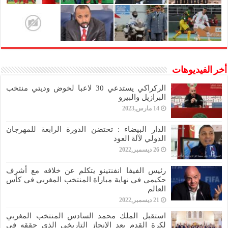
أخر الفيديوهات
الركراكي يستدعي 30 لاعبا لخوض وديتي منتخب
البرازيل والبيرو
14 مارس,2023
الدار البيضاء : تحتضن الدورة الرابعة للمهرجان
الدولي لآلة العود
26 ديسمبر,2022
رئيس الفيفا انفنتينو يتكلم عن خلافه مع أشرف
حكيمي في نهاية مباراة المنتخب المغربي في كأس
العالم
21 ديسمبر,2022
استقبل الملك محمد السادس المنتخب المغربي
لكرة القدم بعد الإنجاز التاريخي الذي حققه في