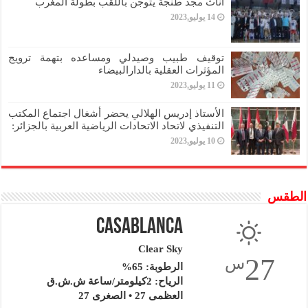
اناث مجد طنجة يتوجن باللقب بطولة المغرب
14 يوليو,2023
توقيف طبيب وصيدلي ومساعده بتهمة ترويج
المؤثرات العقلية بالدارالبيضاء
11 يوليو,2023
الأستاذ إدريس الهلالي يحضر أشغال اجتماع المكتب
التنفيذي لاتحاد الاتحادات الرياضية العربية بالجزائر:
10 يوليو,2023
الطقس
Casablanca
Clear Sky
27
س
الرطوبة: 65%
الرياح: 2كيلومتر/ساعة ش.ش.ق‎
العظمى 27 • الصغرى 27