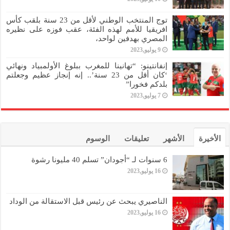
توج المنتخب الوطني لأقل من 23 سنة بلقب كأس
افريقيا للأمم لهذه الفئة، عقب فوزه على نظيره
المصري بهدفين لواحد،
9 يوليو,2023
إنفانتينو: “تهانينا للمغرب ببلوغ الأولمبياد ونهائي
‘كان أقل من 23 سنة’.. إنه إنجاز عظيم وجعلتم
بلدكم فخورا”
7 يوليو,2023
الأخيرة
الأشهر
تعليقات
الوسوم
6 سنوات لـ “أجودان” تسلم 40 مليونا رشوة
16 يوليو,2023
الناصيري يبحث عن رئيس قبل الاستقالة من الوداد
16 يوليو,2023