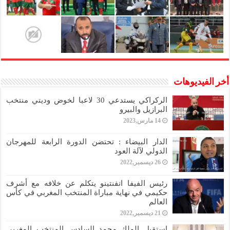
أخر الفيديوهات
الركراكي يستدعي 30 لاعبا لخوض وديتي منتخب
البرازيل والبيرو
14 مارس,2023
الدار البيضاء : تحتضن الدورة الرابعة للمهرجان
الدولي لآلة العود
26 ديسمبر,2022
رئيس الفيفا انفنتينو يتكلم عن خلافه مع أشرف
حكيمي في نهاية مباراة المنتخب المغربي في كأس
العالم
21 ديسمبر,2022
استقبل الملك محمد السادس المنتخب المغربي