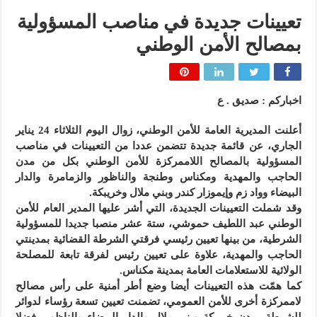
تعيينات جديدة في مناصب المسؤولية
بمصالح الأمن الوطني
اخباركم : صديق . ع
أعلنت المديرية العامة للأمن الوطني، زوال اليوم الثلاثاء 24 يناير
الجاري، عن قائمة جديدة تتضمن عددا من التعيينات في مناصب
المسؤولية بالمصالح اللاممركزة للأمن الوطني بكل من مدن
الحاجب والمهدية ومكناس وطنجة والناظور والزمامرة والدار
البيضاء وواد زم وإيموزار كندر وبني ملال وخريبكة.
وقد شملت التعيينات الجديدة، التي أشر عليها المدير العام للأمن
الوطني عبد اللطيف حموشي، ستة عشر منصبا جديدا للمسؤولية
الشرطية، من بينها تعيين رئيسي فرقتي الشرطة القضائية بمدينتي
الحاجب والمهدية، علاوة على تعيين رئيس لفرقة تابعة للمصلحة
الولائية للاستعلامات العامة بمدينة مكناس.
كما همّت هذه التعيينات أيضا وضع أطر أمنية على رأس مصالح
لاممركزة أخرى للأمن العمومي، تضمنت تعيين تسعة رؤساء لدوائر
للشرطة بمدن خريبكة وبني ملال والدار البيضاء والناظور، فضلا