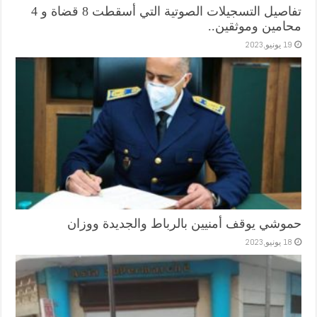
تفاصيل التسجيلات الصوتية التي أسقطت 8 قضاة و 4
محامين وموثقين..
19 يونيو,2023
حموشي يوقف أمنيين بالرباط والجديدة ووزان
18 يونيو,2023