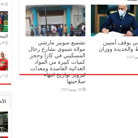
10 يوليو,2023
المص
 يوقف أمنيين
تشميع سوبير مارشي
9 يوليو,2023
ط والجديدة ووزان
مولاه شينوي بشارع رحال
المسكيني في كازا وحجز
كميات كبيرة من المواد
الغذائية الفاسدة ومعدات
لتزوير تواريخ انتهاء
7 يوليو,2023
صلاحيتها
18 يونيو,2023
الأخ