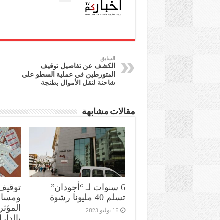
السابق
الكشف عن تفاصيل توقيف
المتورطين في عملية السطو على
شاحنة لنقل الأموال بطنجة
مقالات مشابهة
6 سنوات لـ “أجودان”
توقيف
تسلم 40 مليونا رشوة
ومساعد
المؤثر
16 يوليو,2023
بالدارا