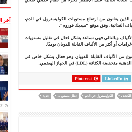
ص الذين يعانون من ارتفاع مستويات الكوليسترول في الدم،
أخر ا
ياف الغذائية، وفق موقع “ميديك فوروم”.
بالألياف وبالتالي فهي تساعد بشكل فعال في تقليل مستويات
وع من الألياف القابلة للذوبان وهو فعال بشكل خاص في
 الكثافة (LDL) في الجهاز الهضمي.
Pinterest
LinkedIn
الكشف
الكوليسترول في الدم
تقلل مستويات
جديد
21 ديسمبر,2022