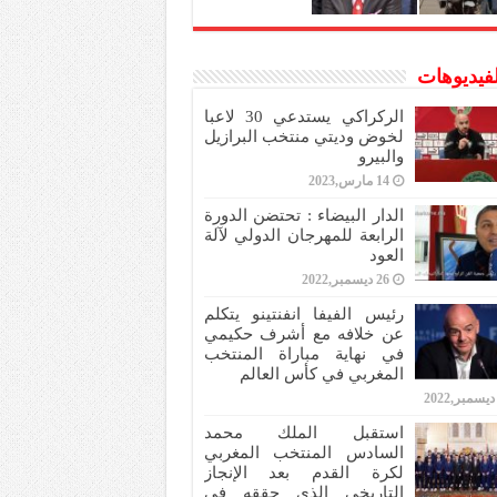
لفيديوهات
الركراكي يستدعي 30 لاعبا
لخوض وديتي منتخب البرازيل
والبيرو
14 مارس,2023
الدار البيضاء : تحتضن الدورة
الرابعة للمهرجان الدولي لآلة
العود
26 ديسمبر,2022
رئيس الفيفا انفنتينو يتكلم
عن خلافه مع أشرف حكيمي
في نهاية مباراة المنتخب
المغربي في كأس العالم
استقبل الملك محمد
السادس المنتخب المغربي
لكرة القدم بعد الإنجاز
التاريخي الذي حققه في