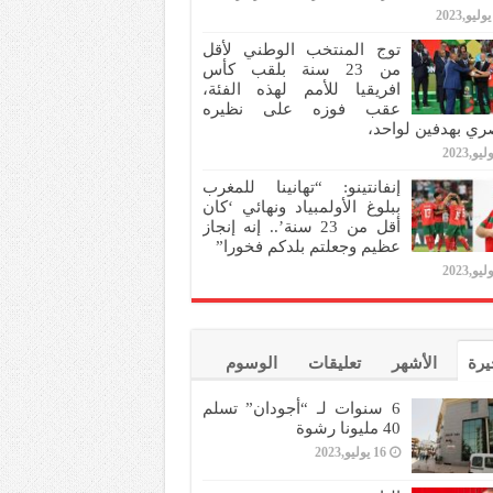
توج المنتخب الوطني لأقل
من 23 سنة بلقب كأس
افريقيا للأمم لهذه الفئة،
عقب فوزه على نظيره
ري بهدفين لواحد،
إنفانتينو: “تهانينا للمغرب
ببلوغ الأولمبياد ونهائي ‘كان
أقل من 23 سنة’.. إنه إنجاز
عظيم وجعلتم بلدكم فخورا”
يرة
الأشهر
تعليقات
الوسوم
6 سنوات لـ “أجودان” تسلم
40 مليونا رشوة
16 يوليو,2023