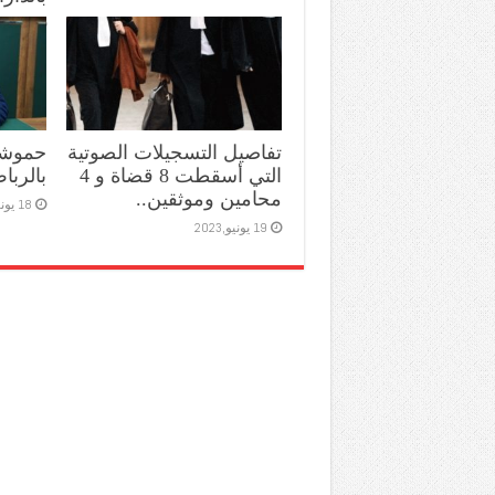
11 يوليو,2023
تفاصيل التسجيلات الصوتية
حموشي
التي أسقطت 8 قضاة و 4
بالربا
محامين وموثقين..
18 يونيو,2023
19 يونيو,2023