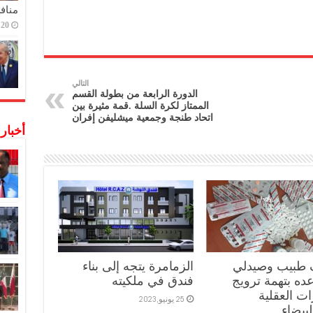
منافس
20 ديسمبر,2022
التالي
الدورة الرابعة من بطولة القسم
الممتاز لكرة السلة .قمة مثيرة بين
اتحاد طنجة وجمعية ميشليفن إفران
أخبار
 طبيب وصيدلي
الزمامرة يتجه إلى بناء
ه بتهمة ترويج
فندق في ملكيته
ات العقلية
25 يونيو,2023
لبيضاء