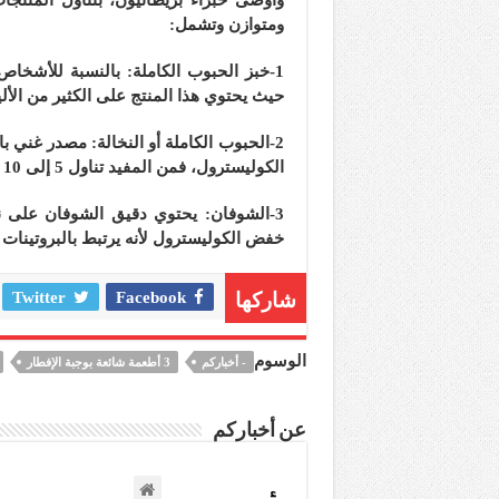
ومتوازن وتشمل:
1-خبز الحبوب الكاملة: بالنسبة للأشخا
حيث يحتوي هذا المنتج على الكثير من الأل
2-الحبوب الكاملة أو النخالة: مصدر غني 
الكوليسترول، فمن المفيد تناول 5 إلى 10 غرامات أو أكثر من الألياف القابلة للذوبان يوميًا.
3-الشوفان: يحتوي دقيق الشوفان على ن
خفض الكوليسترول لأنه يرتبط بالبروتينات الدهنية منخفضة
شاركها
Facebook
Twitter
الوسوم
- أخباركم
3 أطعمة شائعة بوجبة الإفطار
عن أخباركم