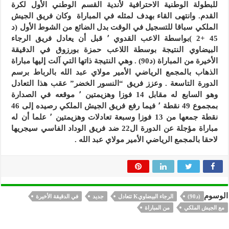
للبطولة الوطنية الاحترافية لأندية القسم الوطني الأول لكرة
القدم. وانتهى القاء بهدف لمثله في المباراة وكان فريق الجيش
الملكي سباقا للتسجيل في الوقت بدل الضائع من الشوط الأول (د
45 +2 )بواسطة الاعب القدوي ٬ قبل أن يعادل فريق الرجاء
البيضاوي النتيجة بوسطة اللاعب حمزة بورزوق في الدقيقة
الأخيرة من المباراة (د90) . وهي النتيجة ذاتها التي آلت إليها مباراة
الذهاب بالمجمع الرياضي الأمير مولاي عبد الله بالرباط برسم
الدورة التاسعة . وعزز فريق “النسور الخضر” عقب هذا التعادل
وهو السابع له مقابل 14 فوزا وهزيمتين ٬ موقعه في الصدارة
بمجموع 49 نقطة ٬ فيما رفع فريق الجيش الملكي رصيده إلى 46
نقطة جمعها من 13 فوزا وسبعة تعادلات وهزيمتين ٬ علما أن له
مباراة مؤجلة عن الدورة ال22 ضد فريق الوداد الفاسي سيجريها
لاحقا بالمجمع الرياضي الأمير مولاي عبد الله .
الوسوم
(د90)
الرجاء البيضاويK تتعادل
جديد
في الدقيقة الأخيرة
مع الجيش الملكي
من المباراة