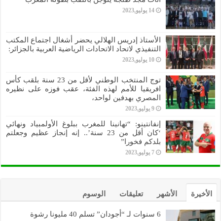
14 يوليو,2023
الأستاذ إدريس الهلالي يحضر أشغال اجتماع المكتب
التنفيذي لاتحاد الاتحادات الرياضية العربية بالجزائر:
10 يوليو,2023
توج المنتخب الوطني لأقل من 23 سنة بلقب كأس
افريقيا للأمم لهذه الفئة، عقب فوزه على نظيره
المصري بهدفين لواحد،
9 يوليو,2023
إنفانتينو: “تهانينا للمغرب ببلوغ الأولمبياد ونهائي
‘كان أقل من 23 سنة’.. إنه إنجاز عظيم وجعلتم
بلدكم فخورا”
7 يوليو,2023
الأخيرة
الأشهر
تعليقات
الوسوم
6 سنوات لـ “أجودان” تسلم 40 مليونا رشوة