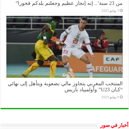
من 23 سنة’.. إنه إنجاز عظيم وجعلتم بلدكم فخورا”
7 يوليو,2023
المنتخب المغربي يتجاوز مالي بصعوبة ويتأهل إلى نهائي
“كـان U23” وأولمبياد باريس
5 يوليو,2023
أخبار في صور