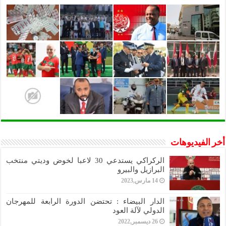
أخر الفيديوهات
الركراكي يستدعي 30 لاعبا لخوض وديتي منتخب
البرازيل والبيرو
14 مارس,2023
الدار البيضاء : تحتضن الدورة الرابعة للمهرجان
الدولي لآلة العود
26 ديسمبر,2022