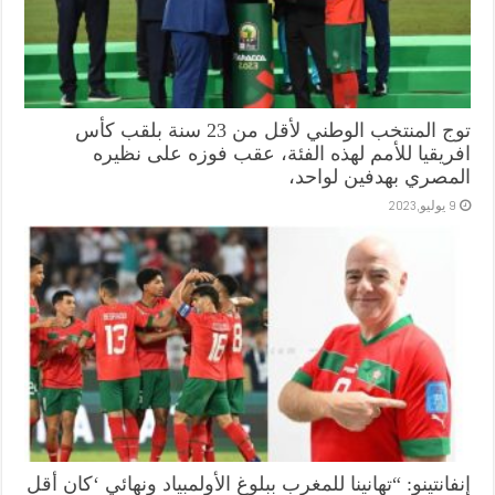
توج المنتخب الوطني لأقل من 23 سنة بلقب كأس
افريقيا للأمم لهذه الفئة، عقب فوزه على نظيره
المصري بهدفين لواحد،
9 يوليو,2023
إنفانتينو: “تهانينا للمغرب ببلوغ الأولمبياد ونهائي ‘كان أقل