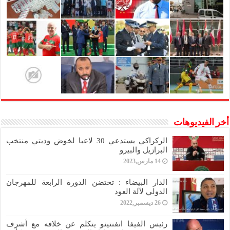
أخر الفيديوهات
الركراكي يستدعي 30 لاعبا لخوض وديتي منتخب
البرازيل والبيرو
14 مارس,2023
الدار البيضاء : تحتضن الدورة الرابعة للمهرجان
الدولي لآلة العود
26 ديسمبر,2022
رئيس الفيفا انفنتينو يتكلم عن خلافه مع أشرف