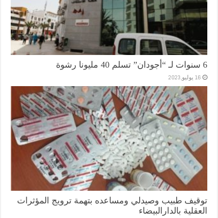
6 سنوات لـ “أجودان” تسلم 40 مليونا رشوة
16 يوليو,2023
توقيف طبيب وصيدلي ومساعده بتهمة ترويج المؤثرات
العقلية بالدارالبيضاء