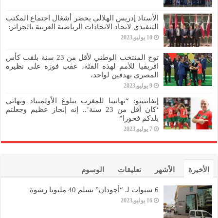
الأستاذ إدريس الهلالي يحضر أشغال اجتماع المكتب
التنفيذي لاتحاد الاتحادات الرياضية العربية بالجزائر:
10 يوليو,2023
توج المنتخب الوطني لأقل من 23 سنة بلقب كأس
افريقيا للأمم لهذه الفئة، عقب فوزه على نظيره
المصري بهدفين لواحد،
9 يوليو,2023
إنفانتينو: “تهانينا للمغرب ببلوغ الأولمبياد ونهائي
‘كان أقل من 23 سنة’.. إنه إنجاز عظيم وجعلتم
بلدكم فخورا”
7 يوليو,2023
الأخيرة
الأشهر
تعليقات
الوسوم
6 سنوات لـ “أجودان” تسلم 40 مليونا رشوة
16 يوليو,2023