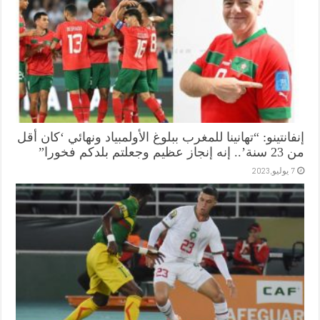
إنفانتينو: “تهانينا للمغرب ببلوغ الأولمبياد ونهائي ‘كان أقل
من 23 سنة’.. إنه إنجاز عظيم وجعلتم بلدكم فخورا”
7 يوليو,2023