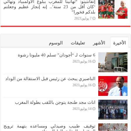
إنفانتينو: “تهانينا للمغرب ببلوغ الأولمبياد ونهائي
‘كان أقل من 23 سنة’.. إنه إنجاز عظيم وجعلتم
بلدكم فخورا”
7 يوليو,2023
الأخيرة
الأشهر
تعليقات
الوسوم
6 سنوات لـ “أجودان” تسلم 40 مليونا رشوة
16 يوليو,2023
الناصيري يبحث عن رئيس قبل الاستقالة من الوداد
16 يوليو,2023
اناث مجد طنجة يتوجن باللقب بطولة المغرب
14 يوليو,2023
توقيف طبيب وصيدلي ومساعده بتهمة ترويج