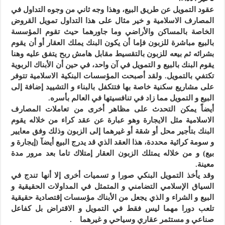
عقود التمويل عن طريق البيع، وهذا وجه ثاني من وجوه التداول في
المصارف الاسلامية و خير مثال على هذا التداول تمويل القروض
الخاصة بالمساكن والأراضي وما جاورهما حيث تقوم المؤسسة
بالبيع مباشرة للزبون فإما أن يكون البنك يملك العقار أو أن يقوم
بشرائه ثم بيعه للزبون بالتقسيط مقابل هامش ربح يتفق عليه وهنا
يقوم البنك بالبيع و التمويل في آن واحد، في حين أن الأبناك الربوية
تكتفي بالتمويل. ولقد أصبحت المؤسسات البنكية الاسلامية تتوفر
على مشاريع سكنية خاصة بها فتتكفل بالبناء و التشييد إضافة إلى
البيع و التمويل مما زاد في تنافسيتها في العالم بأسره.
أيضاً يمكن التحدث على مظاهر أخرى من تعاملات المصارف
الاسلامية مثل الايجارة وهو عبارة عن عقد كراء من خلاله يقوم
البنك بتأجير محل أو شقة أو غيرهما إلى الزبون وذلك وفق معايير
و سومة كرائية محددة، هذا العقد الذي قد يدرج البيع أيضآ (إيجارة و
بيع) و من خلاله يمتلك الزبون العقار إمتلاك تاما بعد مرور مدة
معينة.
وقد يأخذ التمويل البنكي صورا و تسميات أخرى إلا أنها تندج في
السياق الإسلامي التضامني و المتمثل في المداولات الحقيقية و
البيع و الشراء و الذي يجعل من الأبناك مؤسسات إقتصادية حقيقية
تلعب دورا مهما ليس فقط في التمويل و الاقتراض بل كفاعل
صناعي و مستثمر عقاري وسياحي و غيرهما .