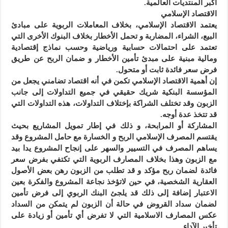
أكبر المنتديات العالمية.
الاقتصاد الإسلامي
يعتمد الاقتصاد الإسلامي، بخلاف المعاملات الربوية على مبادئ
البيع، الشراء، المضاربة و تحمل الأخطار بخلاف البنوك الأخرى التي
تعتمد على احتمالات حسابية ورياضية وحسب نماذج إقتصادية
ومالية مبنية على مبدئ تأمين الأخطار و ضمان الربح عن طريق
فرض سعر فائدة ثابت أو متحول.
إن أهمية الاقتصاد الإسلامي تكمن في أنه اقتصاد تضامني يجعل من
المؤسسة البنكية شريك حقيقي في جميع التداولات إلى جانب
الزبون وقد تختلف الشراكة بإختلاف التداولات، هذه التداولات التي
قد تتخذ عدة أوجه.
المشاركة أو المرابحة، و ذلك في إطار تمويل المشاريع بحيث
يقتسم المصرف الإسلامي الربح و الخسارة مع حامل المشروع وقد
يساهم المصرف في التسيير والسهر على إنجاح المشروع يدا بيد
مع الزبون وهذا بخلاف المصارف الربوية التي تكتفي بفرض سعر
فائدة لضمان ربح مؤكد و قد تطلب من الزبون رهن بعض الأصول
العقارية الشخصية، في حين لاتؤخذ نجاعة المشروع والفكرة بعين
الاعتبار إضافة إلى ذلك قد يلجئ البنك الربوي إلى فرض تأمين
لضمان سداد القروض في حالة أن الزبون لم يتمكن من السداد
عكس المصارف الاسلامية التي لا تفرض أي تأمين أو زيادة على
تأخير الآداء.