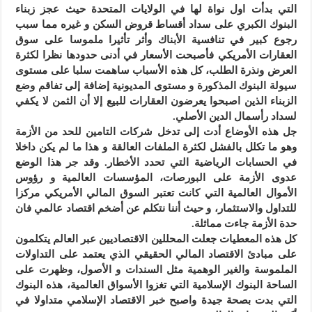
التي بدأت اول نواة لها في الولايات المتحدة حيث عجز زبناء
البنوك الكبري على سداد أقساط قروض السكن و غيره مما سبب
رجوع كبير في تنافسية الأبناك وأثر تأثيرا ملموسا على سوق
العقارات الأمريكي فأصبحت الأسعار في أدنى حدودها نظرا لكثرة
العرض ونذرة الطلب، كل هذه الأسباب ساهمت سلبا على مستوى
سيولة البنوك المذكورة و مستوى المديونية إضافة إلى تفاقم وضع
الزبناء الذين اصبحوا يعرضون العقارات للبيع إلا أن الثمن لا يكفي
لسداد رأسمال الدين الأصلي.
جل هذه الأوضاع أدت إلى تدخل شركات التامين للحد من الأزمة
وهو ما تكلل بالفشل لكثرة الملفات العالقة و هذا ما لم يكن داخلا
في الحسابات الرياضية التي تحدد الأخطار. وقد جر هذا الوضع
عدوى الأزمة على البورصات، المؤسسات العالمية و رؤوس
الأموال العالمية التي كانت تعتبر السوق المالي الأمريكي مركزا
للتداول والاستثمار، و حيث أننا نتكلم عن أضخم اقتصاد عالمي فان
حدة الأزمة جاءت مماثلة.
كل هذه المعطيات جعلت المحللين الاقتصاديين عبر العالم يتكلمون
على مبادئ الاقتصاد المالي الحقيقي الذي يعتمد على التداولات
الملموسة والغير الوهمية مثل السندات و الأصول، وظهرت على
الساحة البنوك الإسلامية التي تغزوا الأسواق العالمية، هذه البنوك
التي بدت بصحة جيدة واصبح خبر الاقتصاد الإسلامي متداولا في