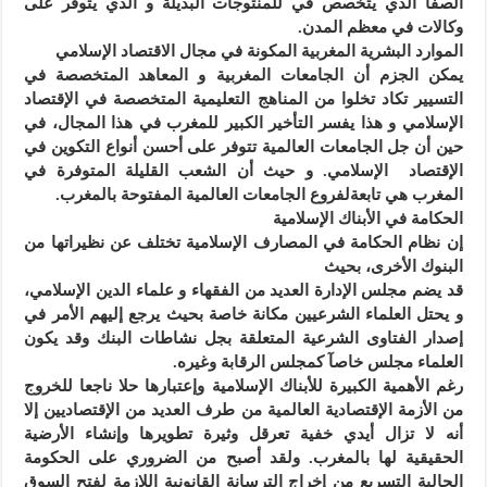
الصفا الذي يتخصص في للمنتوجات البديلة و الذي يتوفر على
وكالات في معظم المدن.
الموارد البشرية المغربية المكونة في مجال الاقتصاد الإسلامي
يمكن الجزم أن الجامعات المغربية و المعاهد المتخصصة في
التسيير تكاد تخلوا من المناهج التعليمية المتخصصة في الإقتصاد
الإسلامي و هذا يفسر التأخير الكبير للمغرب في هذا المجال، في
حين أن جل الجامعات العالمية تتوفر على أحسن أنواع التكوين في
الإقتصاد الإسلامي. و حيث أن الشعب القليلة المتوفرة في
المغرب هي تابعةلفروع الجامعات العالمية المفتوحة بالمغرب.
الحكامة في الأبناك الإسلامية
إن نظام الحكامة في المصارف الإسلامية تختلف عن نظيراتها من
البنوك الأخرى، بحيث
قد يضم مجلس الإدارة العديد من الفقهاء و علماء الدين الإسلامي،
و يحتل العلماء الشرعيين مكانة خاصة بحيث يرجع إليهم الأمر في
إصدار الفتاوى الشرعية المتعلقة بجل نشاطات البنك وقد يكون
العلماء مجلس خاصآ كمجلس الرقابة وغيره.
رغم الأهمية الكبيرة للأبناك الإسلامية وإعتبارها حلا ناجعا للخروج
من الأزمة الإقتصادية العالمية من طرف العديد من الإقتصاديين إلا
أنه لا تزال أيدي خفية تعرقل وثيرة تطويرها وإنشاء الأرضية
الحقيقية لها بالمغرب. ولقد أصبح من الضروري على الحكومة
الحالية التسريع من إخراج الترسانة القانونية اللازمة لفتح السوق