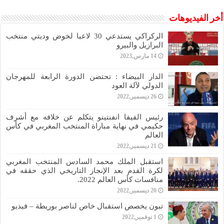
أخر الفيديوهات
الركراكي يستدعي 30 لاعبا لخوض وديتي منتخب
البرازيل والبيرو
14 مارس,2023
الدار البيضاء : تحتضن الدورة الرابعة للمهرجان
الدولي لآلة العود
26 ديسمبر,2022
رئيس الفيفا انفنتينو يتكلم عن خلافه مع أشرف
حكيمي في نهاية مباراة المنتخب المغربي في كأس
العالم
21 ديسمبر,2022
استقبل الملك محمد السادس المنتخب المغربي
لكرة القدم بعد الإنجاز التاريخي الذي حققه في
منافسات كأس العالم 2022.
20 ديسمبر,2022
تبون يخصص استقبال خاص لناصر بوريطة – فيديو
1 نوفمبر,2022