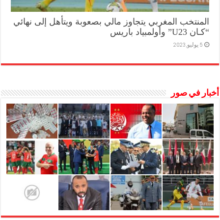
المنتخب المغربي يتجاوز مالي بصعوبة ويتأهل إلى نهائي
“كـان U23” وأولمبياد باريس
5 يوليو,2023
أخبار في صور