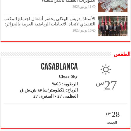
المؤثرات العقلية بالدارالبيضاء
11 يوليو,2023
الأستاذ إدريس الهلالي يحضر أشغال اجتماع المكتب
التنفيذي لاتحاد الاتحادات الرياضية العربية بالجزائر:
10 يوليو,2023
الطقس
Casablanca
Clear Sky
27
س
الرطوبة: 65%
الرياح: 2كيلومتر/ساعة ش.ش.ق‎
العظمى 27 • الصغرى 27
28
س
الجمعة