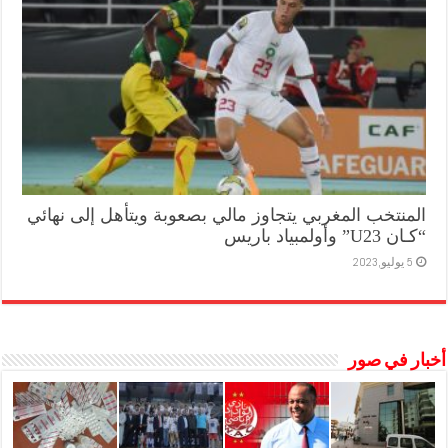
المنتخب المغربي يتجاوز مالي بصعوبة ويتأهل إلى نهائي
“كـان U23” وأولمبياد باريس
5 يوليو,2023
أخبار في صور