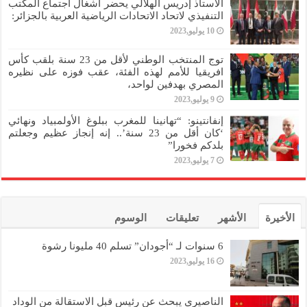
الأستاذ إدريس الهلالي يحضر أشغال اجتماع المكتب
التنفيذي لاتحاد الاتحادات الرياضية العربية بالجزائر:
10 يوليو,2023
توج المنتخب الوطني لأقل من 23 سنة بلقب كأس
افريقيا للأمم لهذه الفئة، عقب فوزه على نظيره
المصري بهدفين لواحد،
9 يوليو,2023
إنفانتينو: “تهانينا للمغرب ببلوغ الأولمبياد ونهائي
‘كان أقل من 23 سنة’.. إنه إنجاز عظيم وجعلتم
بلدكم فخورا”
7 يوليو,2023
الأخيرة
الأشهر
تعليقات
الوسوم
6 سنوات لـ “أجودان” تسلم 40 مليونا رشوة
16 يوليو,2023
الناصيري يبحث عن رئيس قبل الاستقالة من الوداد