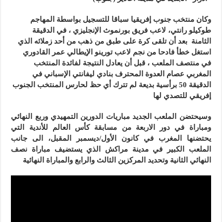
وكان منتخب جنوب إفريقيا سباقا للتسجيل بواسطة المهاجم
طوكيلو رانتي، لاعب فريق بورنموث الإنجليزي ، في الدقيقة
الثامنة بعد أن تلقى كرة على طبق من ذهب من أحد زملائه الذي
استغل خطأ فادحا من نجم لاعب تورينو الإيطالي عمر القادوري
في منتصف الملعب ، قبل أن يعادل النتيجة لفائدة المنتخب
المغربي عصام العدوة المحترف بنادي ليفانتي الإسباني في
الدقيقة 50 برأسية بديعة لم تترك أي حظ لحارس المنتخب الجنوب
إفريقي للتصدي لها
وسيحتضن الملعب الجديد مباريات الدورين التمهيدي وربع النهائي
ومباراة في دور الاربعة من مسابقة كأس العالم للأندية التي
يحتضنها المغرب في كانون الأول/ديسمبر المقبل، الى جانب
الملعب الكبير في مدينة مراكش الذي يستضيف مباراة نصف
النهائي الثانية وتحديد المركزين الثالث والرابع والمباراة النهائية