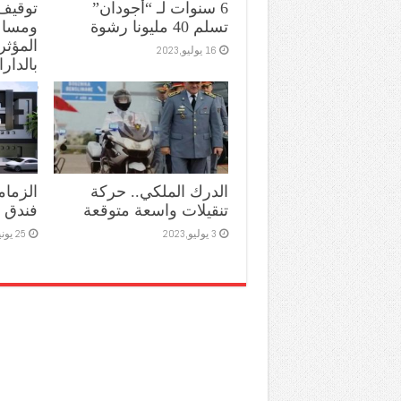
6 سنوات لـ “أجودان”
توقيف
تسلم 40 مليونا رشوة
ومساعد
المؤثر
16 يوليو,2023
بالدارا
11 يوليو,2023
الدرك الملكي.. حركة
الزمام
تنقيلات واسعة متوقعة
فندق 
3 يوليو,2023
25 يونيو,2023