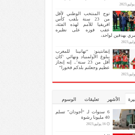
توج المنتخب الوطني لأقل
من 23 سنة بلقب كأس
افريقيا للأمم لهذه الفئة،
عقب فوزه على نظيره
ري بهدفين لواحد،
إنفانتينو: “تهانينا للمغرب
ببلوغ الأولمبياد ونهائي ‘كان
أقل من 23 سنة’.. إنه إنجاز
عظيم وجعلتم بلدكم فخورا”
يرة
الأشهر
تعليقات
الوسوم
6 سنوات لـ “أجودان” تسلم
40 مليونا رشوة
16 يوليو,2023