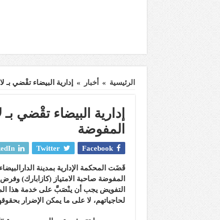
الرئيسية
»
أخبار
»
إدارية البيضاء تقْضي بـ 
إدارية البيضاء تقْضي بـ 
المفوضة
edIn
Twitter
Facebook
قَضَت المحكمة الإدارية بمدينة الدارالبيضاء
المفوضة صاحبة الامتياز (كازابارك) وفرض مب
التفويض يجب أن ينْصَبَّ على خدمة هذا ال
لحاجياتهم، لا على ما يمكن الإضرار بحقوقه