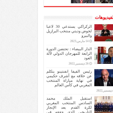
لفيديوهات
الركراكي يستدعي 30 لاعبا
لخوض وديتي منتخب البرازيل
والبيرو
14 مارس,2023
الدار البيضاء : تحتضن الدورة
الرابعة للمهرجان الدولي لآلة
العود
26 ديسمبر,2022
رئيس الفيفا انفنتينو يتكلم
عن خلافه مع أشرف حكيمي
في نهاية مباراة المنتخب
المغربي في كأس العالم
استقبل الملك محمد
السادس المنتخب المغربي
لكرة القدم بعد الإنجاز
التاريخي الذي حققه في