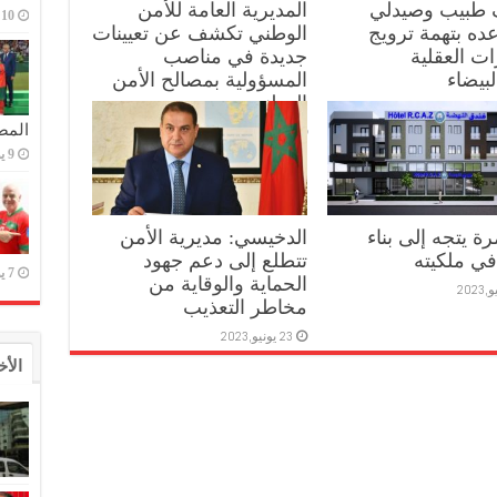
 طبيب وصيدلي
المديرية العامة للأمن
10 يوليو,2023
ه بتهمة ترويج
الوطني تكشف عن تعيينات
ات العقلية
جديدة في مناصب
لبيضاء
المسؤولية بمصالح الأمن
الوطني
المص
10 يوليو,2023
9 يوليو,2023
رة يتجه إلى بناء
الدخيسي: مديرية الأمن
في ملكيته
تتطلع إلى دعم جهود
7 يوليو,2023
الحماية والوقاية من
مخاطر التعذيب
23 يونيو,2023
الأخ