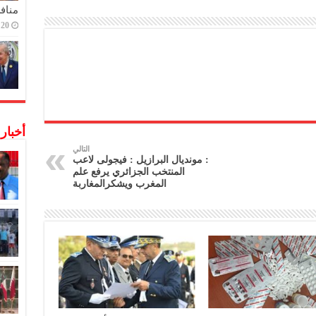
منافس
20 ديسمبر,2022
أخبار
التالي
: مونديال البرازيل : فيجولى لاعب
المنتخب الجزائري يرفع علم
المغرب ويشكرالمغاربة