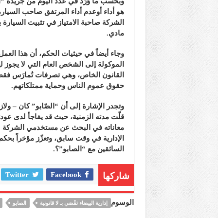
وبحسب ما وَرَد في عدد اليوم من جريدة “ا
هو أداء أوعدم أداء المرتفق صاحب السيارة
الشركة صاحبة الامتياز في تثبيت السيارة بعق
مادي.
وجاء أيضاً في حيثيات الحكم، أن هذا الع
الموكولة إلى الشخص العام التي لا يجوز له
القانون الخاص، وهي تصرفات تُمارَس فقط م
حقوق عموم الناس وحماية ممتلكاتهم.
وتجدر الإشارة إلى أن “الصّابو” كان – ولا
قلّت مدته الزمنية، حيث قد يفاجأ لدى عودته
معاناته في البحث عن مستخدمي الشركة لفك
الإدارية في وقت سابق، وتعزّز مؤخراً بحكم 
السائقين مع “الصابو”؟.
شاركها
Facebook
Twitter
الوسوم
إدارية البيضاء تقْضي بـ لا قانونية
الصابو