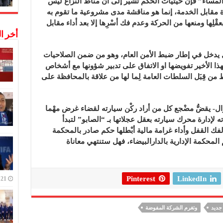
لمساء” فإن حيثيات الحُكم تشير إلى أن مناطَّ النزاع ليس
 مقابل الخدمة، إنما هو مناقشة مدى مشروعية ما تقوم به
ْلِها ومنعها من الحركة وعدم فك أسْرِها إلا بعد أداء مقابل
أخر ا
مل يدخل في إطار ضبط الأمن العام، وهو من ضمن الصلاحيات
ذا الأخير تفويضها او الاتفاق على تدبير شؤونها مع أشخاص
ن قِبَل السلطات العامة لِما لها من علاقة بالمحافظة على
زال- يقضُّ مضْجع كل من أراد ركْن سيارته لقضاء غرض مهْما
 لإدارة محرك سيارته بعقل عجلاتها بـ “الصابو” لتبدأ
 القفل وأداء غرامة مالية أبْطلها حكم صادر بالمحكمة
المحكمة الإدارية بالدارالبيضاء، فهل ستنتهي معاناة
Pinterest
LinkedIn
21 ديسمبر,2022
جديد
وتغرم الشركة المفوضة