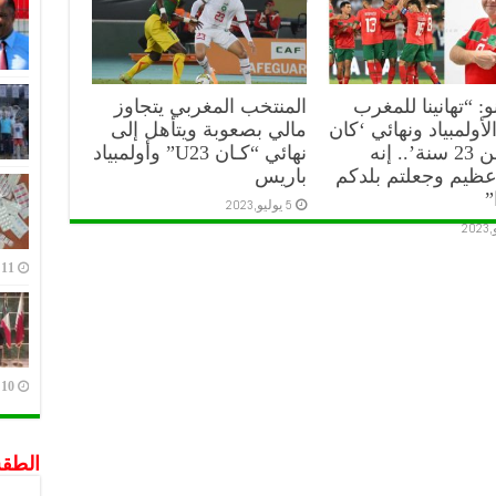
10 يوليو,2023
نو: “تهانينا للمغرب
المنتخب المغربي يتجاوز
لأولمبياد ونهائي ‘كان
مالي بصعوبة ويتأهل إلى
أقل من 23 سنة’.. إنه
نهائي “كـان U23” وأولمبياد
عظيم وجعلتم بلدكم
باريس
”
5 يوليو,2023
11 يوليو,2023
10 يوليو,2023
الطق