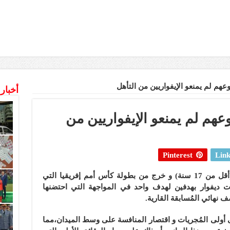
م لم يمنعو الإيفواريين من التأهل
أخبار
هم لم يمنعو الإيفواريين من
Pinterest
Link
انتهت مسيرة المُنتخب الوطني للفتيان (أقل من 17 سنة) و خرج من بطولة كأس أمم إفريقيا التي
ت ديفوار بهدفين لهدف واحد في المواجهة التي احتضنها
هائي المُسابقة القارية.
 أولى المُجريات و اقتصار المنافسة على وسط الميدان،مما