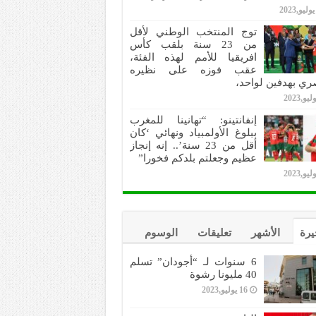
توج المنتخب الوطني لأقل
من 23 سنة بلقب كأس
افريقيا للأمم لهذه الفئة،
عقب فوزه على نظيره
ري بهدفين لواحد،
إنفانتينو: “تهانينا للمغرب
ببلوغ الأولمبياد ونهائي ‘كان
أقل من 23 سنة’.. إنه إنجاز
عظيم وجعلتم بلدكم فخورا”
يرة
الأشهر
تعليقات
الوسوم
6 سنوات لـ “أجودان” تسلم
40 مليونا رشوة
16 يوليو,2023