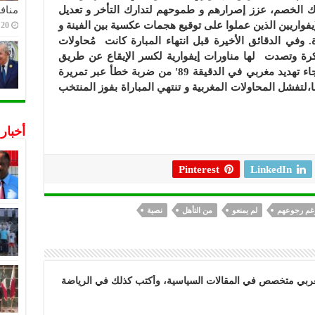
 الخصم، عزز إصرارهم و طموحهم لتدارك التأخر و تعديل
منافس
إيفواريين الذين عملوا على توقيع هجمات عكسية بين الفينة و
20 ديسمبر,2022
 وفي الدقائق الأخيرة قبل انتهاء المبارة كانت مُحاولات
كرة وتصدت لها مناورات إيفوارية لكسر الإيقاع عن طريق
تمريرات قصيرة،إلا أنها مناورات فاشلة وجاء تهديد مغربي في الدقيقة 89′ من ضربة خطأ عبر تمريرة
لتفشل المحاولات المغربية و تنتهي المباراة بفوز المنتخب
أخبار
Pinterest
LinkedIn
غم رجوعهم
لم يمنعو
من التأهل
نصية
بي متخصص في المقالات السياسية، وأكتب كذلك في الرياضة