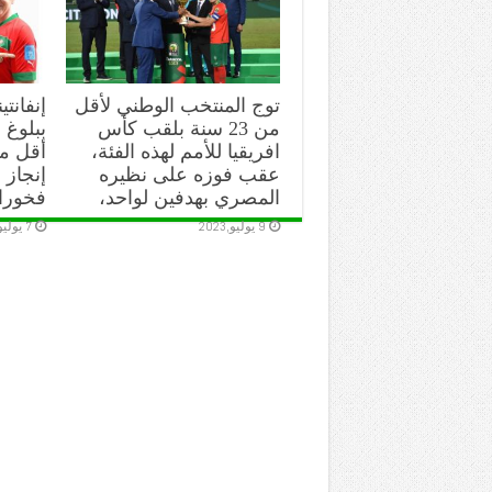
توج المنتخب الوطني لأقل
إنفانتي
من 23 سنة بلقب كأس
ببلوغ ا
افريقيا للأمم لهذه الفئة،
عقب فوزه على نظيره
إنجاز 
المصري بهدفين لواحد،
فخورا
9 يوليو,2023
7 يوليو,2023