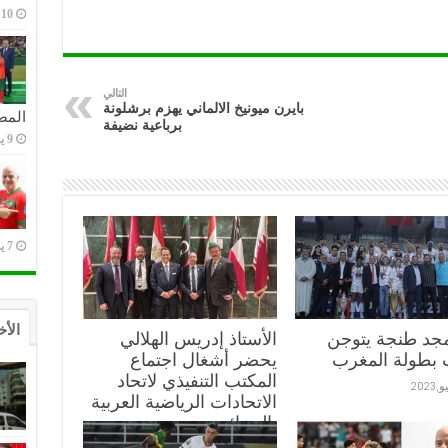
10 يوليو,2023
التالي
بايرن ميونيخ الالماني يهزم برشلونة
المص
برباعية نضيفة
9 يوليو,2023
7 يوليو,2023
الأخ
مجد طنجة يتوجن
الأستاذ إدريس الهلالي
 بطولة المغرب
يحضر أشغال اجتماع
المكتب التنفيذي لاتحاد
الاتحادات الرياضية العربية
بالجزائر: