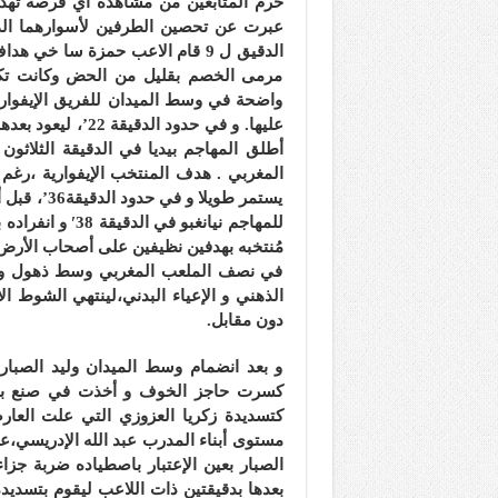
حرم المتابعين من مشاهدة أي فرصة تهديف
عبرت عن تحصين الطرفين لأسوارهما الدف
الدقيق ل 9 قام الاعب حمزة سا خ
مرمى الخصم بقليل من الحض وكانت تك
واضحة في وسط الميدان للفريق الإيفواري
عليها. و في حدود 
أطلق المهاجم بيديا في الدقيقة الثلاثو
المغربي . هدف المنتخب الإيفوارية ،رغم
يستمر طويل
للمهاجم نيانغبو
مُنتخبه بهدفين نظيفين على أصحاب الأرض 
في نصف الملعب المغربي وسط ذهول و تث
الذهني و الإعياء البدني،لينتهي الشوط ال
دون مقابل.
و بعد انضمام وسط الميدان وليد الصبار
كسرت حاجز الخوف و أخذت في صنع بعض 
مستوى أبناء المدرب عبد الله الإدريسي،عا
بعدها بدقيقتين ذات اللاعب ليقوم بتسديد