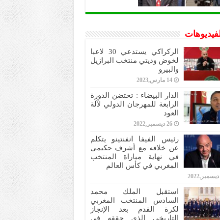
لفيديوهات
الركراكي يستدعي 30 لاعبا
لخوض وديتي منتخب البرازيل
والبيرو
14 مارس,2023
الدار البيضاء : تحتضن الدورة
الرابعة للمهرجان الدولي لآلة
العود
26 ديسمبر,2022
رئيس الفيفا انفنتينو يتكلم
عن خلافه مع أشرف حكيمي
في نهاية مباراة المنتخب
المغربي في كأس العالم
استقبل الملك محمد
السادس المنتخب المغربي
لكرة القدم بعد الإنجاز
التاريخي الذي حققه في