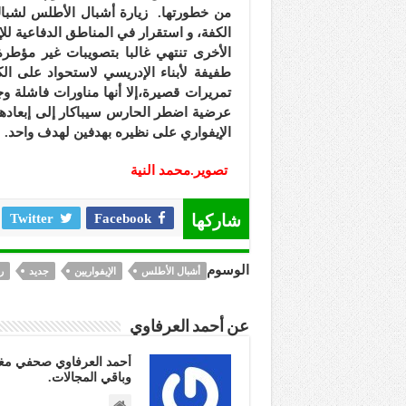
من خطورتها. زيارة أشبال الأطلس لشباك
الكفة، و استقرار في المناطق الدفاعية لل
الأخرى تنتهي غالبا بتصويبات غير مؤطرة.
طفيفة لأبناء الإدريسي لاستحواد على ال
عرضية اضطر الحارس سيباكار إلى إبعادها،
الإيفواري على نظيره بهدفين لهدف واحد.
تصوير.محمد النية
شاركها
Facebook
Twitter
الوسوم
أشبال الأطلس
الإيفواريين
جديد
ر
عن أحمد العرفاوي
أحمد العرفاوي صحفي مغر
وباقي المجالات.