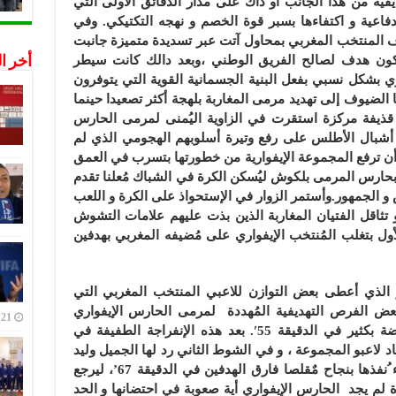
ية من هذا الجانب أو ذاك على مدار الدقائق الأولى التي
اعية و اكتفاءها بسبر قوة الخصم و نهجه التكتيكي. وفي
ي هداف المنتخب المغربي بمحاول آتت عبر تسديدة متميزة جانبت
ون هدف لصالح الفريق الوطني ،وبعد دالك كانت سيطر
أخر ا
 بشكل نسبي بفعل البنية الجسمانية القوية التي يتوفرون
الدقيقة 22’، ليعود بعدها الضيوف إلى تهديد مرمى المغاربة بلهجة أكثر تصعيدا حينما
ن قذيفة مركزة استقرت في الزاوية اليُمنى لمرمى الحارس
 أشبال الأطلس على رفع وتيرة أسلوبهم الهجومي الذي لم
ا و في حدود الدقيقة36’، قبل أن ترفع المجموعة الإيفوارية من خطورتها بتسرب في العمق
 في الدقيقة 38′ و انفراده بحارس المرمى بلكوش ليُسكن الكرة في الشباك مُعلنا تقدم
و الجمهور.وأستمر الزوار في الإستحواذ على الكرة و اللعب
اقل الفتيان المغاربة الذين بذت عليهم علامات التشوش
أول بتغلب المُنتخب الإيفواري على مُضيفه المغربي بهدفين
 الذي أعطى بعض التوازن للاعبي المنتخب المغربي التي
الفرص التهديفية المُهددة لمرمى الحارس الإيفواري
21 ديسمبر,2022
كتسديدة زكريا العزوزي التي علت العارضة بكثير في الدقيقة 55′. بعد هذه الإنفراجة الطفيفة في
د لاعبو المجموعة ، و في الشوط الثاني رد لها الجميل وليد
الصبار بعين الإعتبار باصطياده ضربة جزاء ُنفذها بنجاح مٌقلصا فارق الهدفين في الدقيقة 67’، ليرجع
ة لم يجد الحارس الإيفواري أية صعوبة في احتضانها و الحد