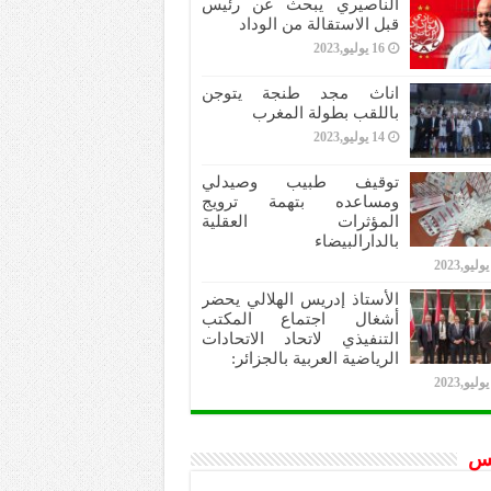
الناصيري يبحث عن رئيس
قبل الاستقالة من الوداد
16 يوليو,2023
اناث مجد طنجة يتوجن
باللقب بطولة المغرب
14 يوليو,2023
توقيف طبيب وصيدلي
ومساعده بتهمة ترويج
المؤثرات العقلية
بالدارالبيضاء
الأستاذ إدريس الهلالي يحضر
أشغال اجتماع المكتب
التنفيذي لاتحاد الاتحادات
الرياضية العربية بالجزائر:
س