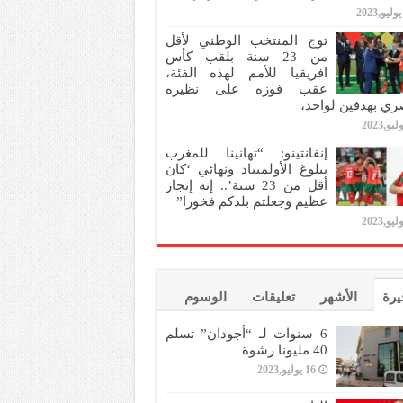
توج المنتخب الوطني لأقل
من 23 سنة بلقب كأس
افريقيا للأمم لهذه الفئة،
عقب فوزه على نظيره
ري بهدفين لواحد،
إنفانتينو: “تهانينا للمغرب
ببلوغ الأولمبياد ونهائي ‘كان
أقل من 23 سنة’.. إنه إنجاز
عظيم وجعلتم بلدكم فخورا”
يرة
الأشهر
تعليقات
الوسوم
6 سنوات لـ “أجودان” تسلم
40 مليونا رشوة
16 يوليو,2023