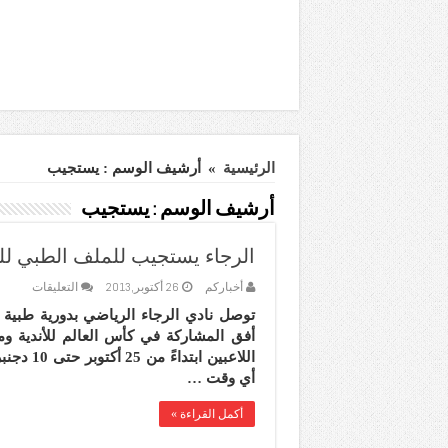
الرئيسية
»
أرشيف الوسم : يستجيب
أرشيف الوسم :
يستجيب
الرجاء يستجيب للملف الطبي للف
على
أخباركم
26 أكتوبر,2013
التعليقات
الرجاء
توصل نادي الرجاء الرياضي بدورية طبية م
يستجي
للملف
أفق المشاركة في كأس العالم للأندية و
الطبي
اللاعبين
للفيفا
أي وقت …
مغلقة
أكمل القراءة »