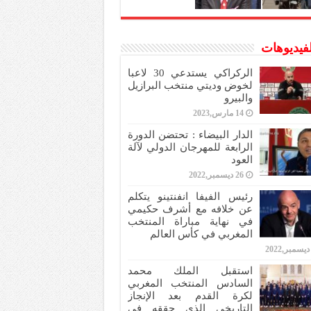
لفيديوهات
الركراكي يستدعي 30 لاعبا
لخوض وديتي منتخب البرازيل
والبيرو
14 مارس,2023
الدار البيضاء : تحتضن الدورة
الرابعة للمهرجان الدولي لآلة
العود
26 ديسمبر,2022
رئيس الفيفا انفنتينو يتكلم
عن خلافه مع أشرف حكيمي
في نهاية مباراة المنتخب
المغربي في كأس العالم
استقبل الملك محمد
السادس المنتخب المغربي
لكرة القدم بعد الإنجاز
التاريخي الذي حققه في