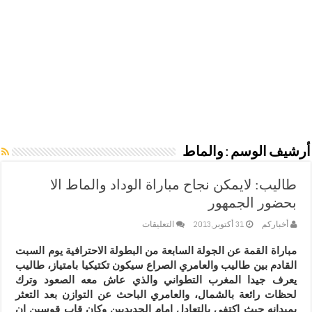
أرشيف الوسم :
والماط
طاليب: لايمكن نجاح مباراة الوداد والماط الا
بحضور الجمهور
على
أخباركم
31 أكتوبر,2013
التعليقات
طاليب:
لايمكن
مباراة القمة عن الجولة السابعة من البطولة الاحترافية يوم السبت
نجاح
القادم بين طاليب والعامري الصراع سيكون تكتيكيا بامتياز، طاليب
مباراة
الوداد
يعرف جيدا المغرب التطواني والذي عاش معه الصعود وترك
والماط
لحظات رائعة بالشمال، والعامري الباحث عن التوازن بعد التعثر
الا
بميدانه حيث اكتفى بالتعادل امام الجديديين وكان قاب قوسين ان