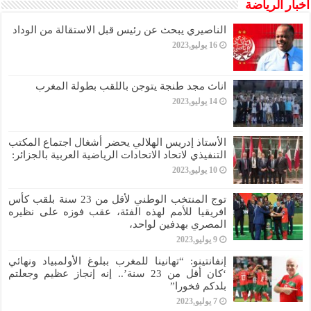
أخبار الرياضة
الناصيري يبحث عن رئيس قبل الاستقالة من الوداد
16 يوليو,2023
اناث مجد طنجة يتوجن باللقب بطولة المغرب
14 يوليو,2023
الأستاذ إدريس الهلالي يحضر أشغال اجتماع المكتب
التنفيذي لاتحاد الاتحادات الرياضية العربية بالجزائر:
10 يوليو,2023
توج المنتخب الوطني لأقل من 23 سنة بلقب كأس
افريقيا للأمم لهذه الفئة، عقب فوزه على نظيره
المصري بهدفين لواحد،
9 يوليو,2023
إنفانتينو: “تهانينا للمغرب ببلوغ الأولمبياد ونهائي
‘كان أقل من 23 سنة’.. إنه إنجاز عظيم وجعلتم
بلدكم فخورا”
7 يوليو,2023