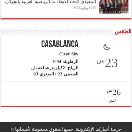
التنفيذي لاتحاد الاتحادات الرياضية العربية بالجزائر:
10 يوليو,2023
الطقس
Casablanca
Clear Sky
23
س
الرطوبة: 94%
الرياح: 2كيلومتر/ساعة ش
العظمى 23 • الصغرى 23
26
س
الاثنين
جريدة أخباركم الإلكترونية، جميع الحقوق محفوظة لأصحابها ©