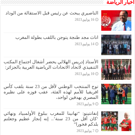
أخبار الرياضة
الناصيري يبحث عن رئيس قبل الاستقالة من الوداد
16 يوليو,2023
اناث مجد طنجة يتوجن باللقب بطولة المغرب
14 يوليو,2023
الأستاذ إدريس الهلالي يحضر أشغال اجتماع المكتب
التنفيذي لاتحاد الاتحادات الرياضية العربية بالجزائر:
10 يوليو,2023
توج المنتخب الوطني لأقل من 23 سنة بلقب كأس
افريقيا للأمم لهذه الفئة، عقب فوزه على نظيره
المصري بهدفين لواحد،
9 يوليو,2023
إنفانتينو: “تهانينا للمغرب ببلوغ الأولمبياد ونهائي
‘كان أقل من 23 سنة’.. إنه إنجاز عظيم وجعلتم
بلدكم فخورا”
7 يوليو,2023