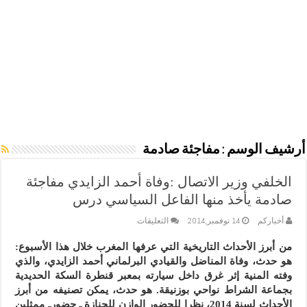
أرشيف الوسم :
مفاجئة صادمة
الخلفي وزير الاتصال :وفاة أحمد الزايدي مفاجئة
صادمة يأخذ منها الفاعل السياسي درس
على
أخباركم
14 نوفمبر,2014
التعليقات
الخلفي
وزير
من أبرز الأحداث التاريخية التي عرفها المغرب خلال هذا الأسبوع:
الاتصال
هو حدث، وفاة المناضل والقيادي البرلماني أحمد الزايدي، والذي
:وفاة
أحمد
وفته المنية إثر غرق داخل سيارته بمعبر قنطرة السكة الحديدية
الزايدي
بجماعة الشراط نواحي بوزنيقة. هو حدث، يمكن تصنيفه من أبرز
مفاجئة
الأحداث لسنة 2014، نظرا للحضور الوازن للجنازة ـ حضورـ ممثلين