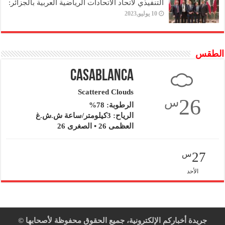
التنفيذي لاتحاد الاتحادات الرياضية العربية بالجزائر:
10 يوليو,2023
الطقس
Casablanca
Scattered Clouds
26
س
الرطوبة: 78%
الرياح: 3كيلومتر/ساعة ش.ش.غ
العظمى 26 • الصغرى 26
27
س
الأحد
جريدة أخباركم الإلكترونية، جميع الحقوق محفوظة لأصحابها ©