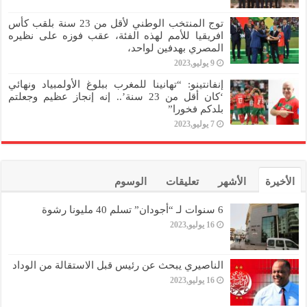
توج المنتخب الوطني لأقل من 23 سنة بلقب كأس
افريقيا للأمم لهذه الفئة، عقب فوزه على نظيره
المصري بهدفين لواحد،
9 يوليو,2023
إنفانتينو: “تهانينا للمغرب ببلوغ الأولمبياد ونهائي
‘كان أقل من 23 سنة’.. إنه إنجاز عظيم وجعلتم
بلدكم فخورا”
7 يوليو,2023
الأخيرة
الأشهر
تعليقات
الوسوم
6 سنوات لـ “أجودان” تسلم 40 مليونا رشوة
16 يوليو,2023
الناصيري يبحث عن رئيس قبل الاستقالة من الوداد
16 يوليو,2023