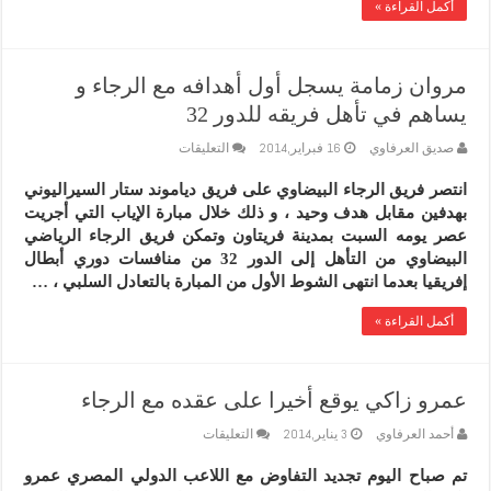
أكمل القراءة »
مروان زمامة يسجل أول أهدافه مع الرجاء و
يساهم في تأهل فريقه للدور 32‎
على
صديق العرفاوي
16 فبراير,2014
التعليقات
مروان
زمامة
انتصر فريق الرجاء البيضاوي على فريق دياموند ستار السيراليوني
يسجل
بهدفين مقابل هدف وحيد ، و ذلك خلال مبارة الإياب التي أجريت
أول
أهدافه
عصر يومه السبت بمدينة فريتاون وتمكن فريق الرجاء الرياضي
مع
البيضاوي من التأهل إلى الدور 32 من منافسات دوري أبطال
الرجاء
إفريقيا بعدما انتهى الشوط الأول من المبارة بالتعادل السلبي ، …
و
يساهم
أكمل القراءة »
في
تأهل
فريقه
للدور
32‎
عمرو زاكي يوقع أخيرا على عقده مع الرجاء
مغلقة
على
أحمد العرفاوي
3 يناير,2014
التعليقات
عمرو
زاكي
تم صباح اليوم تجديد التفاوض مع اللاعب الدولي المصري عمرو
يوقع