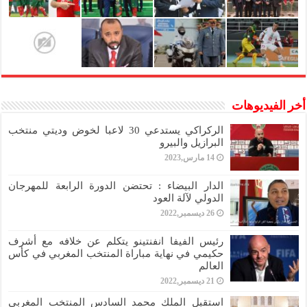
أخر الفيديوهات
الركراكي يستدعي 30 لاعبا لخوض وديتي منتخب
البرازيل والبيرو
14 مارس,2023
الدار البيضاء : تحتضن الدورة الرابعة للمهرجان
الدولي لآلة العود
26 ديسمبر,2022
رئيس الفيفا انفنتينو يتكلم عن خلافه مع أشرف
حكيمي في نهاية مباراة المنتخب المغربي في كأس
العالم
21 ديسمبر,2022
استقبل الملك محمد السادس المنتخب المغربي