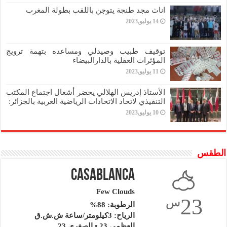
اناث مجد طنجة يتوجن باللقب بطولة المغرب
14 يوليو,2023
توقيف طبيب وصيدلي ومساعده بتهمة ترويج
المؤثرات العقلية بالدارالبيضاء
11 يوليو,2023
الأستاذ إدريس الهلالي يحضر أشغال اجتماع المكتب
التنفيذي لاتحاد الاتحادات الرياضية العربية بالجزائر:
10 يوليو,2023
الطقس
Casablanca
Few Clouds
23
س
الرطوبة: 88%
الرياح: 3كيلومتر/ساعة ش.ش.ق‎
العظمى 23 • الصغرى 23