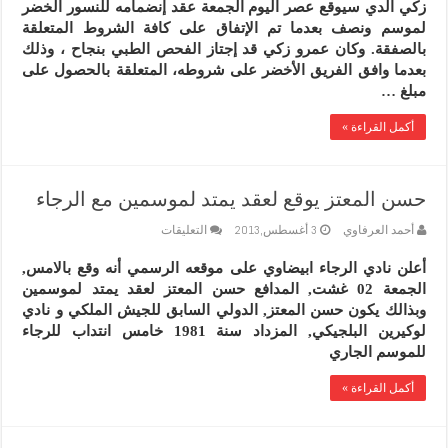
زكي الدي سيوقع عصر اليوم الجمعة عقد إنضمامه للنسور الخضر
أخيرا
على
لموسم ونصف بعدما تم الإتفاق على كافة الشروط المتعلقة
عقده
بالصفقة. وكان عمرو زكي قد إجتاز الفحص الطبي بنجاح ، وذلك
مع
بعدما وافق الفريق الأخضر على شروطه، المتعلقة بالحصول على
الرجاء
مبلغ …
مغلقة
أكمل القراءة »
حسن المعتز يوقع لعقد يمتد لموسمين مع الرجاء
على
أحمد العرفاوي
3 أغسطس,2013
التعليقات
حسن
المعتز
أعلن نادي الرجاء ابيضاوي على موقعه الرسمي أنه وقع بالامس,
يوقع
الجمعة 02 غشت, المدافع حسن المعتز لعقد يمتد لموسمين
لعقد
يمتد
وبذالك يكون حسن المعتز, الدولي السابق للجيش الملكي و نادي
لموسمين
لوكيرين البلجيكي, المزداد سنة 1981 خامس انتداب للرجاء
مع
للموسم الجاري
الرجاء
مغلقة
أكمل القراءة »