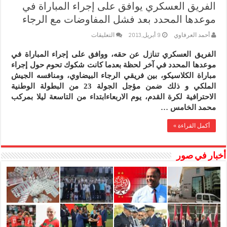
الفريق العسكري يوافق على إجراء المباراة في
موعدها المحدد بعد فشل المفاوضات مع الرجاء
على
أحمد العرفاوي
9 أبريل,2013
التعليقات
الفريق
العسكري
الفريق العسكري تنازل عن حقه، ووافق على إجراء المباراة في
يوافق
موعدها المحدد في آخر لحظة بعدما كانت شكوك تحوم حول إجراء
على
إجراء
مباراة الكلاسيكو، بين فريقي الرجاء البيضاوي، ومنافسه الجيش
المباراة
الملكي و ذلك ضمن مؤجل الجولة 23 من البطولة الوطنية
في
الاحترافية لكرة القدم، يوم الاربعاءابتداء من التاسعة ليلا بمركب
موعدها
محمد الخامس …
المحدد
بعد
فشل
أكمل القراءة »
المفاوضات
مع
الرجاء
أخبار في صور
مغلقة