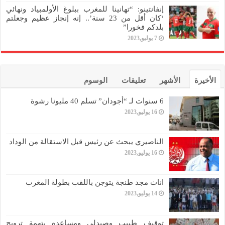
إنفانتينو: “تهانينا للمغرب ببلوغ الأولمبياد ونهائي
‘كان أقل من 23 سنة’.. إنه إنجاز عظيم وجعلتم
بلدكم فخورا”
7 يوليو,2023
الأخيرة
الأشهر
تعليقات
الوسوم
6 سنوات لـ “أجودان” تسلم 40 مليونا رشوة
16 يوليو,2023
الناصيري يبحث عن رئيس قبل الاستقالة من الوداد
16 يوليو,2023
اناث مجد طنجة يتوجن باللقب بطولة المغرب
14 يوليو,2023
توقيف طبيب وصيدلي ومساعده بتهمة ترويج