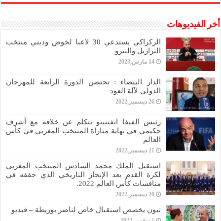
أخر الفيديوهات
الركراكي يستدعي 30 لاعبا لخوض وديتي منتخب
البرازيل والبيرو
14 مارس,2023
الدار البيضاء : تحتضن الدورة الرابعة للمهرجان
الدولي لآلة العود
26 ديسمبر,2022
رئيس الفيفا انفنتينو يتكلم عن خلافه مع أشرف
حكيمي في نهاية مباراة المنتخب المغربي في كأس
العالم
21 ديسمبر,2022
استقبل الملك محمد السادس المنتخب المغربي
لكرة القدم بعد الإنجاز التاريخي الذي حققه في
منافسات كأس العالم 2022.
20 ديسمبر,2022
تبون يخصص استقبال خاص لناصر بوريطة – فيديو
1 نوفمبر,2022