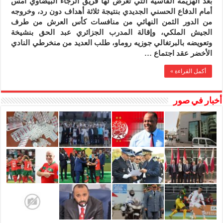
بعد الهزيمة القاسية التي تعرض لها فريق الرجاء البيضاوي أمس
الرجاء
أمام الدفاع الحسني الجديدي بنتيجة ثلاثة أهداف دون رد، وخروجه
أمام
الدفاع
من الدور الثمن النهائي من منافسات كأس العرش من طرف
الجديدي
الجيش الملكي، وإقالة المدرب الجزائري عبد الحق بنشيخة
طلب
وتعويضه بالبرتغالي جوزيه روماو، طلب العديد من منخرطي النادي
العديد
الأخضر عقد اجتماع …
من
منخرطي
النادي
أكمل القراءة »
عقد
اجتماع
تواصلي
أخبار في صور
لدراسة
الوضعية
الراهنة
التي
يمر
منها
الفريق
مغلقة