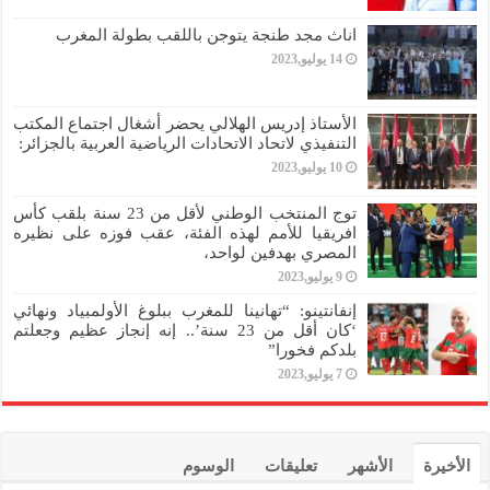
اناث مجد طنجة يتوجن باللقب بطولة المغرب
14 يوليو,2023
الأستاذ إدريس الهلالي يحضر أشغال اجتماع المكتب
التنفيذي لاتحاد الاتحادات الرياضية العربية بالجزائر:
10 يوليو,2023
توج المنتخب الوطني لأقل من 23 سنة بلقب كأس
افريقيا للأمم لهذه الفئة، عقب فوزه على نظيره
المصري بهدفين لواحد،
9 يوليو,2023
إنفانتينو: “تهانينا للمغرب ببلوغ الأولمبياد ونهائي
‘كان أقل من 23 سنة’.. إنه إنجاز عظيم وجعلتم
بلدكم فخورا”
7 يوليو,2023
الأخيرة
الأشهر
تعليقات
الوسوم