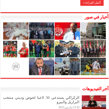
الوكالة
أكمل القراءة »
البنكية
بطنجة
مغلقة
أخبار في صور
أخر الفيديوهات
الركراكي يستدعي 30 لاعبا لخوض وديتي منتخب
البرازيل والبيرو
14 مارس,2023