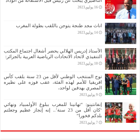
الناصيري يبحث عن رئيس قبل الاستقالة من الوداد
16 يوليو,2023
اناث مجد طنجة يتوجن باللقب بطولة المغرب
14 يوليو,2023
الأستاذ إدريس الهلالي يحضر أشغال اجتماع المكتب
التنفيذي لاتحاد الاتحادات الرياضية العربية بالجزائر:
10 يوليو,2023
توج المنتخب الوطني لأقل من 23 سنة بلقب كأس
افريقيا للأمم لهذه الفئة، عقب فوزه على نظيره
المصري بهدفين لواحد،
9 يوليو,2023
إنفانتينو: “تهانينا للمغرب ببلوغ الأولمبياد ونهائي
‘كان أقل من 23 سنة’.. إنه إنجاز عظيم وجعلتم
بلدكم فخورا”
7 يوليو,2023