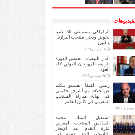
لفيديوهات
الركراكي يستدعي 30 لاعبا
لخوض وديتي منتخب البرازيل
والبيرو
14 مارس,2023
الدار البيضاء : تحتضن الدورة
الرابعة للمهرجان الدولي لآلة
العود
26 ديسمبر,2022
رئيس الفيفا انفنتينو يتكلم
عن خلافه مع أشرف حكيمي
في نهاية مباراة المنتخب
المغربي في كأس العالم
استقبل الملك محمد
السادس المنتخب المغربي
لكرة القدم بعد الإنجاز
التاريخي الذي حققه في