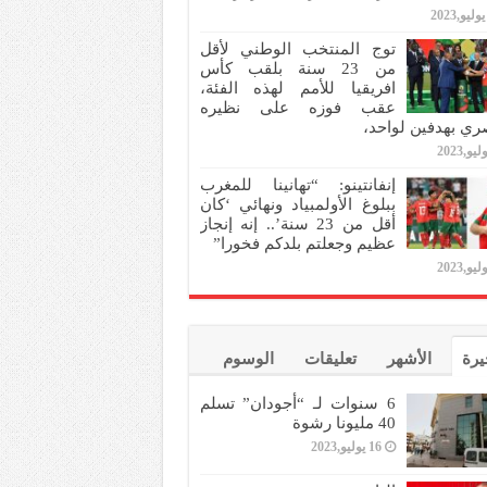
توج المنتخب الوطني لأقل
من 23 سنة بلقب كأس
افريقيا للأمم لهذه الفئة،
عقب فوزه على نظيره
ري بهدفين لواحد،
إنفانتينو: “تهانينا للمغرب
ببلوغ الأولمبياد ونهائي ‘كان
أقل من 23 سنة’.. إنه إنجاز
عظيم وجعلتم بلدكم فخورا”
يرة
الأشهر
تعليقات
الوسوم
6 سنوات لـ “أجودان” تسلم
40 مليونا رشوة
16 يوليو,2023