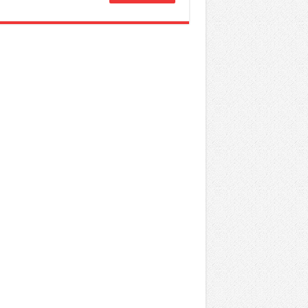
من
منخر
النادي
عقد
اجتما
تواصل
لدراس
الوضع
الراهن
التي
يمر
منها
الفري
مغلقة