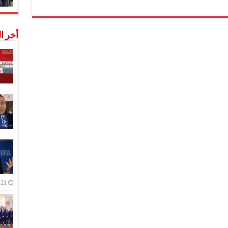
طي
أخر ا
ع
ي
ة
ية
ة
ق
21 ديسمبر,2022