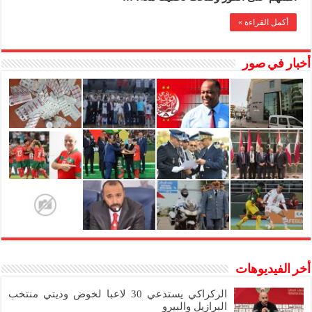
درب
غلف
أكمل القراءة »
مغلقة
أخبار في صور
أخر الفيديوهات
الركراكي يستدعي 30 لاعبا لخوض وديتي منتخب
البرازيل والبيرو