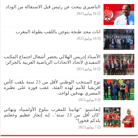
الناصيري يبحث عن رئيس قبل الاستقالة من الوداد
16 يوليو,2023
اناث مجد طنجة يتوجن باللقب بطولة المغرب
14 يوليو,2023
الأستاذ إدريس الهلالي يحضر أشغال اجتماع المكتب
التنفيذي لاتحاد الاتحادات الرياضية العربية بالجزائر:
10 يوليو,2023
توج المنتخب الوطني لأقل من 23 سنة بلقب كأس
افريقيا للأمم لهذه الفئة، عقب فوزه على نظيره
المصري بهدفين لواحد،
9 يوليو,2023
إنفانتينو: “تهانينا للمغرب ببلوغ الأولمبياد ونهائي
‘كان أقل من 23 سنة’.. إنه إنجاز عظيم وجعلتم
بلدكم فخورا”
7 يوليو,2023