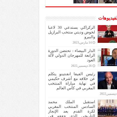
لفيديوهات
الركراكي يستدعي 30 لاعبا
لخوض وديتي منتخب البرازيل
والبيرو
14 مارس,2023
الدار البيضاء : تحتضن الدورة
الرابعة للمهرجان الدولي لآلة
العود
26 ديسمبر,2022
رئيس الفيفا انفنتينو يتكلم
عن خلافه مع أشرف حكيمي
في نهاية مباراة المنتخب
المغربي في كأس العالم
استقبل الملك محمد
السادس المنتخب المغربي
لكرة القدم بعد الإنجاز
التاريخي الذي حققه في