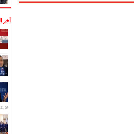
قة
أخر ا
21 ديسمبر,2022