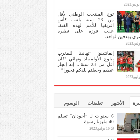
توج المنتخب الوطني لأقل
من 23 سنة بلقب كأس
افريقيا للأمم لهذه الفئة،
عقب فوزه على نظيره
ري بهدفين لواحد،
إنفانتينو: “تهانينا للمغرب
ببلوغ الأولمبياد ونهائي ‘كان
أقل من 23 سنة’.. إنه إنجاز
عظيم وجعلتم بلدكم فخورا”
يرة
الأشهر
تعليقات
الوسوم
6 سنوات لـ “أجودان” تسلم
40 مليونا رشوة
16 يوليو,2023