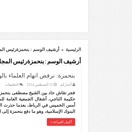
الرئيسية
»
أرشيف الوسم : بنحمزةرئيس الم
أرشيف الوسم :
بنحمزةرئيس المجل
بنحمزة: نرفض اتهام العلماء بالوه
على
أخباركم
31 أغسطس,2014
التعليقات
بنحم
فجر نقاش حاد بين الشيخ مصطفى بنحمزة،
نرف
اتها
حكيمة الناجي، أشغال الجمعية العامة لل
العل
أمس الخميس في الرباط، بعدما حذرت ال
بالو
البنوك الإسلامية، وهو ما دفع بنحمزة إلى 
والم
لا
يحب
أكمل القراءة »
التع
بالر