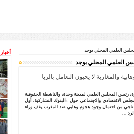
جلس العلمي المحلي بوجد
أخبار
س العلمي المحلي بوجد
ابية والمغاربة لا يحبون التعامل بالربا
زة:
 رئيس المجلس العلمي لمدينة وجدة، والناشطة الحقوقية
ض
م
مجلس الاقتصادي والاجتماعي حول «البنوك التشاركية، أول
ماء
ناجي من احتمال وجود هجوم وهابي ضد المغرب يقف وراء
هابية
الرد …
غاربة
ون
امل
با