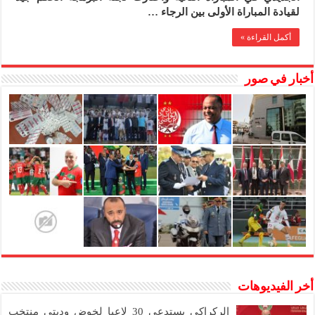
لقيادة المباراة الأولى بين الرجاء …
أكمل القراءة »
أخبار في صور
أخر الفيديوهات
الركراكي يستدعي 30 لاعبا لخوض وديتي منتخب