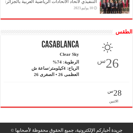
التنفيذي لاتحاد الاتحادات الرياضية العربية بالجزائر:
10 يوليو,2023
الطقس
Casablanca
Clear Sky
26
س
الرطوبة: 74%
الرياح: 4كيلومتر/ساعة ش
العظمى 26 • الصغرى 26
28
س
الاثنين
جريدة أخباركم الإلكترونية، جميع الحقوق محفوظة لأصحابها ©