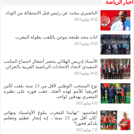
أخبار الرياضة
الناصيري يبحث عن رئيس قبل الاستقالة من الوداد
16 يوليو,2023
اناث مجد طنجة يتوجن باللقب بطولة المغرب
14 يوليو,2023
الأستاذ إدريس الهلالي يحضر أشغال اجتماع المكتب
التنفيذي لاتحاد الاتحادات الرياضية العربية بالجزائر:
10 يوليو,2023
توج المنتخب الوطني لأقل من 23 سنة بلقب كأس
افريقيا للأمم لهذه الفئة، عقب فوزه على نظيره
المصري بهدفين لواحد،
9 يوليو,2023
إنفانتينو: “تهانينا للمغرب ببلوغ الأولمبياد ونهائي
‘كان أقل من 23 سنة’.. إنه إنجاز عظيم وجعلتم
بلدكم فخورا”
7 يوليو,2023