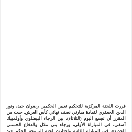
نهائي
كأس
العرش
مغلقة
قررت اللجنة المركزية للتحكيم تعيين الحكمين رضوان جيد، ونور
الدين الجعفري لقيادة مبارتي نصف نهائي كأس العرش. حيث من
المقرر أن تجمع اليوم (الثلاثاء)، بين الرجاء البيضاوي وأولمبيك
آسفي، في المباراة الأولى، ورجاء بني ملال والدفاع الحسني
الجديدي في المباراة الثانية واختارت لجنة البرمجة الحكم جيد