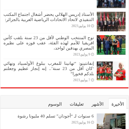
الأستاذ إدريس الهلالي يحضر أشغال اجتماع المكتب
التنفيذي لاتحاد الاتحادات الرياضية العربية بالجزائر:
10 يوليو,2023
توج المنتخب الوطني لأقل من 23 سنة بلقب كأس
افريقيا للأمم لهذه الفئة، عقب فوزه على نظيره
المصري بهدفين لواحد،
9 يوليو,2023
إنفانتينو: “تهانينا للمغرب ببلوغ الأولمبياد ونهائي
‘كان أقل من 23 سنة’.. إنه إنجاز عظيم وجعلتم
بلدكم فخورا”
7 يوليو,2023
الأخيرة
الأشهر
تعليقات
الوسوم
6 سنوات لـ “أجودان” تسلم 40 مليونا رشوة
16 يوليو,2023