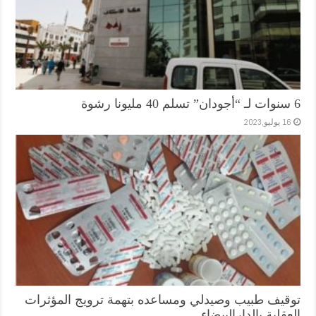
6 سنوات لـ “أجودان” تسلم 40 مليونا رشوة
16 يوليو,2023
توقيف طبيب وصيدلي ومساعده بتهمة ترويج المؤثرات
العقلية بالدارالبيضاء