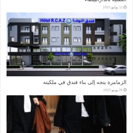
11 يوليو,2023
الزمامرة يتجه إلى بناء فندق في ملكيته
25 يونيو,2023