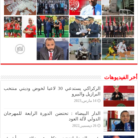
أخر الفيديوهات
الركراكي يستدعي 30 لاعبا لخوض وديتي منتخب
البرازيل والبيرو
14 مارس,2023
الدار البيضاء : تحتضن الدورة الرابعة للمهرجان
الدولي لآلة العود
26 ديسمبر,2022