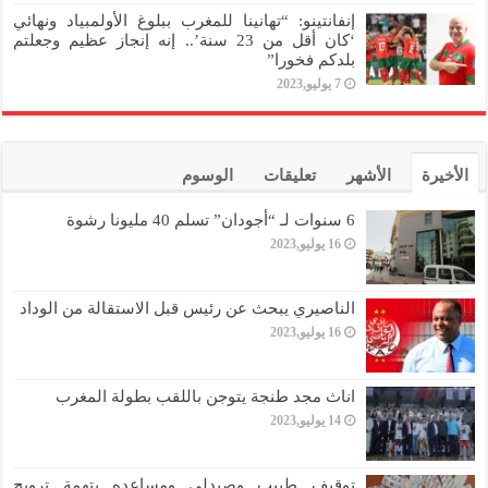
إنفانتينو: “تهانينا للمغرب ببلوغ الأولمبياد ونهائي
‘كان أقل من 23 سنة’.. إنه إنجاز عظيم وجعلتم
بلدكم فخورا”
7 يوليو,2023
الأخيرة
الأشهر
تعليقات
الوسوم
6 سنوات لـ “أجودان” تسلم 40 مليونا رشوة
16 يوليو,2023
الناصيري يبحث عن رئيس قبل الاستقالة من الوداد
16 يوليو,2023
اناث مجد طنجة يتوجن باللقب بطولة المغرب
14 يوليو,2023
توقيف طبيب وصيدلي ومساعده بتهمة ترويج