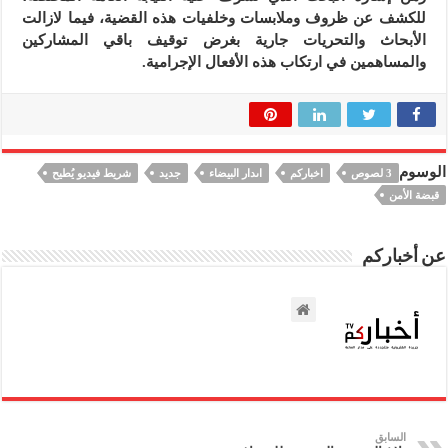
للكشف عن ظروف وملابسات وخلفيات هذه القضية، فيما لازالت
الأبحاث والتحريات جارية بغرض توقيف باقي المشاركين
والمساهمين في ارتكاب هذه الأفعال الإجرامية.
الوسوم
3 لصوص
اخباركم
اىدار البيضاء
جديد
شريط فيديو يُطيح
قبضة الأمن
عن أخباركم
السابق