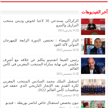
أخر الفيديوهات
الركراكي يستدعي 30 لاعبا لخوض وديتي منتخب
البرازيل والبيرو
14 مارس,2023
الدار البيضاء : تحتضن الدورة الرابعة للمهرجان
الدولي لآلة العود
26 ديسمبر,2022
رئيس الفيفا انفنتينو يتكلم عن خلافه مع أشرف
حكيمي في نهاية مباراة المنتخب المغربي في كأس
العالم
21 ديسمبر,2022
استقبل الملك محمد السادس المنتخب المغربي
لكرة القدم بعد الإنجاز التاريخي الذي حققه في
منافسات كأس العالم 2022.
20 ديسمبر,2022
تبون يخصص استقبال خاص لناصر بوريطة – فيديو