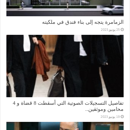
الزمامرة يتجه إلى بناء فندق في ملكيته
25 يونيو,2023
تفاصيل التسجيلات الصوتية التي أسقطت 8 قضاة و 4
محامين وموثقين..
19 يونيو,2023