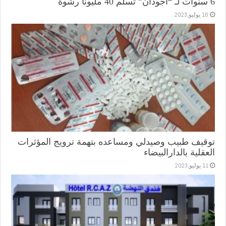
6 سنوات لـ “أجودان” تسلم 40 مليونا رشوة
16 يوليو,2023
توقيف طبيب وصيدلي ومساعده بتهمة ترويج المؤثرات
العقلية بالدارالبيضاء
11 يوليو,2023