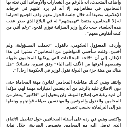
وأضاف المتحدث، أنه بالرغم من الشعارات والأوصاف التي نعته بها
المحامون في مظاهراتهم إلا أنه لم يرد عليهم في خرجاته
الإعلامية، مضيفا أنه خلال جلسة الحوار معهم وقف الجميع احتراما
له إلا المحامين، منتقدا “تهميشهم” له في البلاغ الذي صدر عقب
هذه الجلسة، حيث ذكروا وزير الميزانية فوزي لقجع، “رغم أنني من
كنت أتفاوض معهم”.
وأردف المسؤول الحكومي، بالقول: “تحملت المسؤولية، ولم
أختبئ، وقلت سأحمي المواطنين من المحامين”، مشيرا في هذا
الإطار، إلى أن “لائحة المخالفات التي يرتكبها المحامون طويلة
وقصصهم أعرفها من الألف إلى الياء” وفق تعبيره، متسائلا: “هل
هناك من هيئة جزء من الدولة تقول لوزير في الحكومة ارحل؟”.
وانتقد وهبي كذلك مقاطعة المحامين لقانون مهنة المحاماة حتى
دون الاطلاع عليه بالرغم من أنه يتضمن امتيازات مهمة لهم، مؤكدا
أن لديه رغبة في إصلاح المهنة، ولن يتحول إلى “فاكتور” ينتظر من
المحامين والعدول والموثقين والمهندسين صياغة قوانينهم وينقلها
هو إلى البرلمان، بحسب تعبيره.
واكتفى وهبي في رده على أسئلة الصحافيين حول تفاصيل الاتفاق
الذي توصل إليه مع المحامين بخصوص الضريبة، خلال نهاية