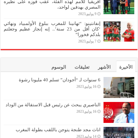
افريقيا للأمم لهذه الفئة، عقب فوزه على نظيره
المصري بهدفين لواحد،
9 يوليو,2023
إنفانتينو: “تهانينا للمغرب ببلوغ الأولمبياد ونهائي
‘كان أقل من 23 سنة’.. إنه إنجاز عظيم وجعلتم
بلدكم فخورا”
7 يوليو,2023
الأخيرة
الأشهر
تعليقات
الوسوم
6 سنوات لـ “أجودان” تسلم 40 مليونا رشوة
16 يوليو,2023
الناصيري يبحث عن رئيس قبل الاستقالة من الوداد
16 يوليو,2023
اناث مجد طنجة يتوجن باللقب بطولة المغرب
14 يوليو,2023