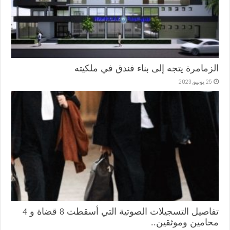
الزمامرة يتجه إلى بناء فندق في ملكيته
25 يونيو,2023
تفاصيل التسجيلات الصوتية التي أسقطت 8 قضاة و 4
محامين وموثقين..