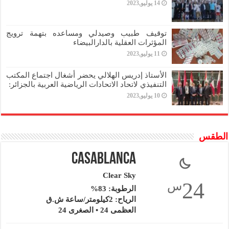
14 يوليو,2023
توقيف طبيب وصيدلي ومساعده بتهمة ترويج
المؤثرات العقلية بالدارالبيضاء
11 يوليو,2023
الأستاذ إدريس الهلالي يحضر أشغال اجتماع المكتب
التنفيذي لاتحاد الاتحادات الرياضية العربية بالجزائر:
10 يوليو,2023
الطقس
Casablanca
Clear Sky
24
س
الرطوبة: 83%
الرياح: 2كيلومتر/ساعة ش.ق
العظمى 24 • الصغرى 24