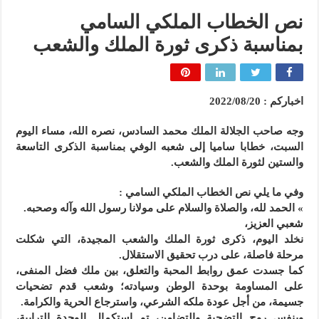
نص الخطاب الملكي السامي
بمناسبة ذكرى ثورة الملك والشعب
اخباركم : 2022/08/20
وجه صاحب الجلالة الملك محمد السادس، نصره الله، مساء اليوم
السبت، خطابا ساميا إلى شعبه الوفي بمناسبة الذكرى التاسعة
والستين لثورة الملك والشعب.
وفي ما يلي نص الخطاب الملكي السامي :
» الحمد لله، والصلاة والسلام على مولانا رسول الله وآله وصحبه.
شعبي العزيز،
نخلد اليوم، ذكرى ثورة الملك والشعب المجيدة، التي شكلت
مرحلة فاصلة، على درب تحقيق الاستقلال.
كما جسدت عمق روابط المحبة والتعلق، بين ملك فضل المنفى،
على المساومة بوحدة الوطن وسيادته؛ وشعب قدم تضحيات
جسيمة، من أجل عودة ملكه الشرعي، واسترجاع الحرية والكرامة.
وبنفس روح التضحية والتضامن، تم استكمال الوحدة الترابية،