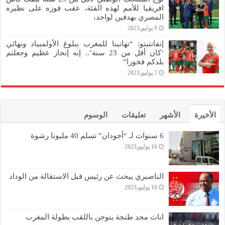
افريقيا للأمم لهذه الفئة، عقب فوزه على نظيره
المصري بهدفين لواحد،
9 يوليو,2023
إنفانتينو: “تهانينا للمغرب ببلوغ الأولمبياد ونهائي
‘كان أقل من 23 سنة’.. إنه إنجاز عظيم وجعلتم
بلدكم فخورا”
7 يوليو,2023
الأخيرة
الأشهر
تعليقات
الوسوم
6 سنوات لـ “أجودان” تسلم 40 مليونا رشوة
16 يوليو,2023
الناصيري يبحث عن رئيس قبل الاستقالة من الوداد
16 يوليو,2023
اناث مجد طنجة يتوجن باللقب بطولة المغرب