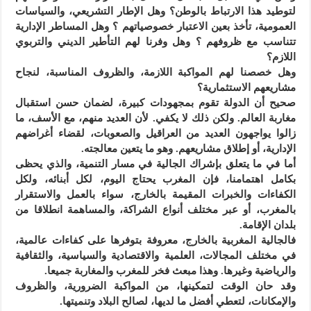
لتوطيد هذا الارتباط بالوطن؟ وهل الإطار التشريعي، والسياسات
العمومية، تأخذ بعين الاعتبار خصوصياتهم ؟ وهل المساطر الإدارية
تتناسب مع ظروفهم ؟ وهل وفرنا لهم التأطير الديني والتربوي
اللازم؟
وهل خصصنا لهم المواكبة اللازمة، والظروف المناسبة، لنجاح
مشاريعهم الاستثمارية؟
صحيح أن الدولة تقوم بمجهودات كبيرة، لضمان حسن استقبال
مغاربة العالم. ولكن ذلك لا يكفي. لأن العديد منهم، مع الأسف، ما
زالوا يواجهون العديد من العراقيل والصعوبات، لقضاء أغراضهم
الإدارية، أو إطلاق مشاريعهم. وهو ما يتعين معالجته.
أما في ما يتعلق بإشراك الجالية في مسار التنمية، والذي يحظى
بكامل اهتمامنا، فإن المغرب يحتاج اليوم، لكل أبنائه، ولكل
الكفاءات والخبرات المقيمة بالخارج، سواء بالعمل والاستقرار
بالمغرب، أو عبر مختلف أنواع الشراكة، والمساهمة انطلاقا من
بلدان الإقامة.
فالجالية المغربية بالخارج، معروفة بتوفرها على كفاءات عالمية،
في مختلف المجالات، العلمية والاقتصادية والسياسية، والثقافية
والرياضية وغيرها. وهذا مبعث فخر للمغرب والمغاربة جميعا.
وقد حان الوقت لتمكينها، من المواكبة الضرورية، والظروف
والإمكانات، لتعطي أفضل ما لديها، لصالح البلاد وتنميتها.