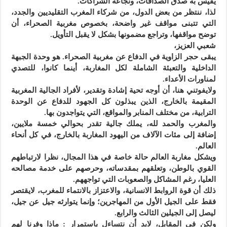
يقيس به صدق الصداقات، ونجاعة الشراكات.
لذا، ننتظر من بعض الدول، من شركاء المغرب التقليديين والجدد،
التي تتبنى مواقف غير واضحة، بخصوص مغربية الصحراء، أن
توضح مواقفها، وتراجع مضمونها بشكل لا يقبل التأويل.
شعبي العزيز،
يبقى حجر الزاوية في الدفاع عن مغربية الصحراء. هو وحدة الجبهة
الداخلية والتعبئة الشاملة لكل المغاربة، أينما كانوا، للتصدي
لمناورات الأعداء.
ولايفوتني هنا، أن أوجه تحية إشادة وتقدير، لأفراد الجالية المغربية
المقيمة بالخارج، الذين يبذلون كل الجهود للدفاع عن الوحدة
الترابية، من مختلف المنابر والمواقع، التي يتواجدون بها.
والمغرب والحمد لله، يملك جالية تقدر بحوالي خمسة ملايين،
إضافة إلى مئات الآلاف من اليهود المغاربة بالخارج، في كل أنحاء
العالم.
ويشكل مغاربة العالم حالة خاصة في هذا المجال، نظرا لارتباطهم
القوي بالوطن، وتعلقهم بمقدساته، وحرصهم على خدمة مصالحه
العليا، رغم المشاكل والصعوبات التي تواجههم.
ذلك أن قوة الروابط الانسانية، والاعتزاز بالانتماء للمغرب، لايقتصر
فقط على الجيل الأول من المهاجرين؛ وإنما يتوارثه جيل عن جيل،
ليصل إلى الجيلين الثالث والرابع.
ولكن في المقابل، لابد أن نتساءل باستمرار : ماذا وفرنا لهم