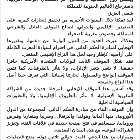
باسترجاع الأقاليم الجنوبية للمملكة.
شعبي العزيز،
لقد تمكنا خلال السنوات الأخيرة، من تحقيق إنجازات كبيرة، على
الصعيدين الإقليمي والدولي، لصالح الموقف العادل والشرعي
للمملكة، بخصوص مغربية الصحراء.
وهكذا، عبرت العديد من الدول الوازنة عن دعمها، وتقديرها
الإيجابي لمبادرة الحكم الذاتي، في احترام لسيادة المغرب الكاملة
على أراضيه، كإطار وحيد لحل هذا النزاع الإقليمي المفتعل.
فقد شكل الموقف الثابت للولايات المتحدة الأمريكية حافزا
حقيقيا، لا يتغير بتغير الإدارات، ولا يتأثر بالظرفيات. كما نثمن
الموقف الواضح والمسؤول لجارتنا إسبانيا، التي تعرف جيدا أصل
هذا النزاع وحقيقته.
وقد أسس هذا الموقف الإيجابي، لمرحلة جديدة من الشراكة
المغربية الإسبانية، لا تتأثر بالظروف الإقليمية، ولا بالتطورات
السياسية الداخلية.
وإن الموقف البناء من مبادرة الحكم الذاتي، لمجموعة من الدول
الأوروبية، منها ألمانيا وهولندا والبرتغال، وصربيا وهنغاريا وقبرص
ورومانيا، سيساهم في فتح صفحة جديدة في علاقات الثقة، وتعزيز
الشراكة النوعية، مع هذه البلدان الصديقة.
وبموازاة مع هذا الدعم، قامت حوالي ثلاثين دولة، بفتح قنصليات