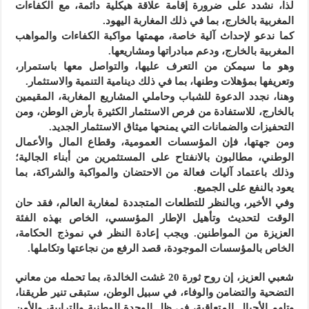
لذا، نشدد على ضرورة إقامة علاقة هيكلية دائمة، مع الكفاءات
المغربية بالخارج، بما في ذلك المغاربة اليهود.
كما ندعو لإحداث آلية خاصة، مهمتها مواكبة الكفاءات والمواهب
المغربية بالخارج، ودعم مبادراتها ومشاريعها.
وهو ما سيمكن من التعرف عليها، والتواصل معها باستمرار،
وتعريفها بمؤهلات وطنها، بما في ذلك دينامية التنمية والاستثمار.
وهنا، نجدد الدعوة للشباب وحاملي المشاريع المغاربة، المقيمين
بالخارج، للاستفادة من فرص الاستثمار الكثيرة بأرض الوطن، ومن
التحفيزات والضمانات التي يمنحها ميثاق الاستثمار الجديد.
ومن جهتها، فإن المؤسسات العمومية، وقطاع المال والأعمال
الوطني، مطالبون بالانفتاح على المستثمرين من أبناء الجالية؛
وذلك باعتماد آليات فعالة من الاحتضان والمواكبة والشراكة، بما
يعود بالنفع على الجميع.
وفي الأخير، وبالنظر للتطلعات المتجددة لمغاربة العالم، فقد حان
الوقت لتحديث وتأهيل الإطار المؤسسي، الخاص بهذه الفئة
العزيزة من المواطنين. ويجب إعادة النظر في نموذج الحكامة،
الخاص بالمؤسسات الموجودة، قصد الرفع من نجاعتها وتكاملها.
شعبي العزيز، إن روح ثورة 20 غشت الخالدة، بما تحمله من معاني
التضحية والتضامن والوفاء، في سبيل الوطن، ستبقى تنير طريقنا،
وتلهم الأجيال المتعاقبة، في ظل الوحدة الوطنية والترابية، والأمن