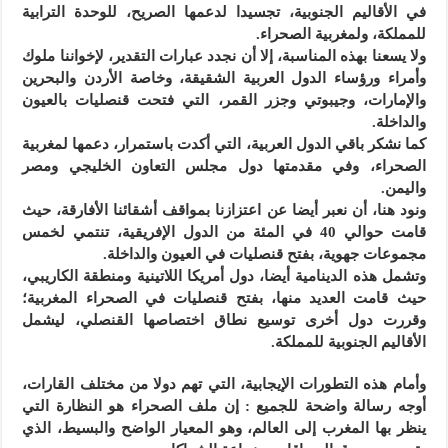
في الأقاليم الجنوبية، تجسيدا لدعمها الصريح، للوحدة الترابية
للمملكة، ولمغربية الصحراء.
ولا يسعنا بهذه المناسبة، إلا أن نجدد عبارات التقدير، لإخواننا ملوك
وأمراء ورؤساء الدول العربية الشقيقة، وخاصة الأردن والبحرين
والإمارات، وجيبوتي وجزر القمر، التي فتحت قنصليات بالعيون
والداخلة.
كما نشكر باقي الدول العربية، التي أكدت باستمرار، دعمها لمغربية
الصحراء، وفي مقدمتها دول مجلس التعاون الخليجي ومصر
واليمن.
ونود هنا، أن نعبر أيضا عن اعتزازنا بمواقف أشقائنا الأفارقة، حيث
قامت حوالي 40 في المئة من الدول الإفريقية، تنتمي لخمس
مجموعات جهوية، بفتح قنصليات في العيون والداخلة.
وتشمل هذه الدينامية أيضا، دول أمريكا اللاتينية ومنطقة الكاريبي،
حيث قامت العديد منها، بفتح قنصليات في الصحراء المغربية؛
وقررت دول أخرى توسيع نطاق اختصاصها القنصلي، ليشمل
الأقاليم الجنوبية للمملكة.
وأمام هذه التطورات الإيجابية، التي تهم دولا من مختلف القارات،
أوجه رسالة واضحة للجميع : إن ملف الصحراء هو النظارة التي
ينظر بها المغرب إلى العالم، وهو المعيار الواضح والبسيط، الذي