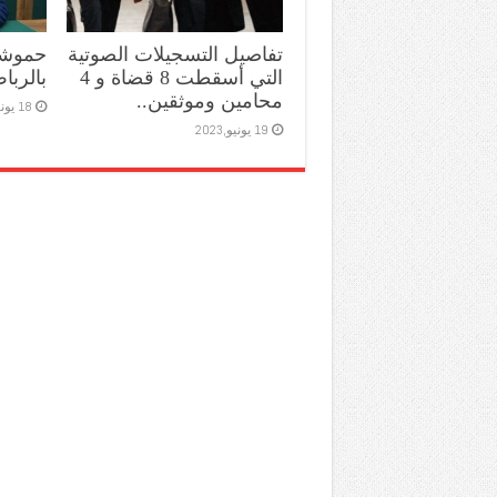
تفاصيل التسجيلات الصوتية
حموشي
التي أسقطت 8 قضاة و 4
بالربا
محامين وموثقين..
18 يونيو,2023
19 يونيو,2023