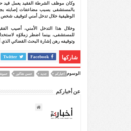
وكان موظف الشرطة الفقيد يعمل قيد حيات
بالمستشفى بسبب مضاعفات إصابته بجروح
الوظيفية خلال تدخل أمني لتوقيف شخص هدّد سلامة 
وخلال هذا التدخل الأمني، أصيب الفقي
للمستشفى، بينما اضطر زملاؤه لاستخدام
وتوقيفه رهن إشارة البحث القضائي الذي أم
شاركها
Facebook
Twitter
الوسوم
اخباركم
جديد
حسن شاكور
حموشي
عن أخباركم