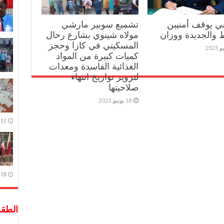
 يوقف أمنيين
تشميع سوبير مارشي
ط والجديدة ووزان
مولاه شينوي بشارع رحال
المسكيني في كازا وحجز
كميات كبيرة من المواد
الغذائية الفاسدة ومعدات
لتزوير تواريخ انتهاء
صلاحيتها
18 يونيو,2023
11 يوليو,2023
10 يوليو,2023
الطق