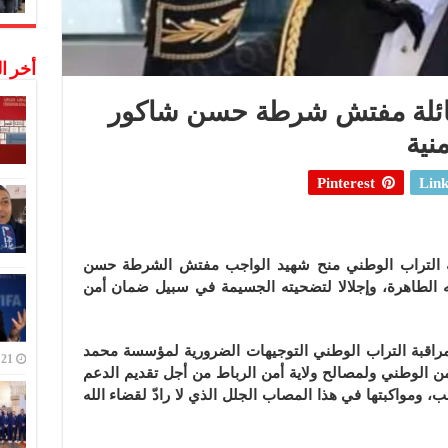
أخر ا
ائلة مفتش شرطة حسن شاكور
نية
Pinterest
Link
اقبة التراب الوطني منح شهيد الواجب مفتش الشرطة حسن
حه الطاهرة، وإجلالا لتضحيته الجسيمة في سبيل ضمان أمن
مراقبة التراب الوطني التوجيهات الضرورية لمؤسسة محمد
21 ديسمبر,2022
ن الوطني ولمصالح ولاية أمن الرباط من أجل تقديم الدعم
جب، ومواكبتها في هذا المصاب الجلل الذي لا رادّ لقضاء الله