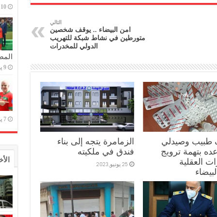
10 يوليو,2023
التالي
امن البيضاء .. يوقف شخصين
متورطين في نشاط شبكة للتهريب
الدولي للمخدرات
المص
9 يوليو,2023
7 يوليو,2023
 طبيب وصيدلي
الزمامرة يتجه إلى بناء
ه بتهمة ترويج
فندق في ملكيته
الأخ
ات العقلية
25 يونيو,2023
لبيضاء