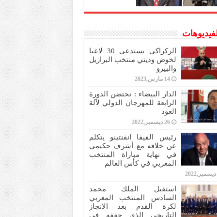
لفيديوهات
الركراكي يستدعي 30 لاعبا
لخوض وديتي منتخب البرازيل
والبيرو
14 مارس,2023
الدار البيضاء : تحتضن الدورة
الرابعة للمهرجان الدولي لآلة
العود
26 ديسمبر,2022
رئيس الفيفا انفنتينو يتكلم
عن خلافه مع أشرف حكيمي
في نهاية مباراة المنتخب
المغربي في كأس العالم
استقبل الملك محمد
السادس المنتخب المغربي
لكرة القدم بعد الإنجاز
التاريخي الذي حققه في