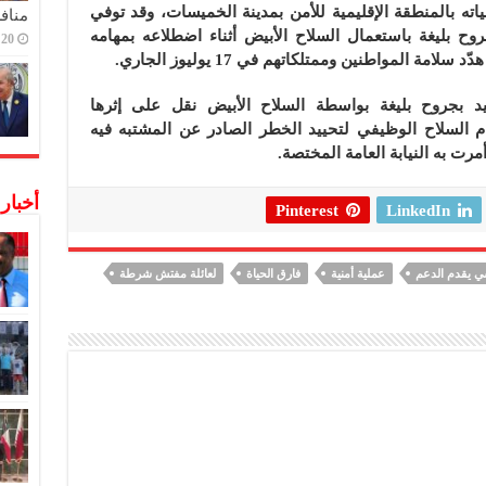
ه بالمنطقة الإقليمية للأمن بمدينة الخميسات، وقد توفي
منافس
 بليغة باستعمال السلاح الأبيض أثناء اضطلاعه بمهامه
20 ديسمبر,2022
المواطنين وممتلكاتهم في 17 يوليوز الجاري.
د بجروح بليغة بواسطة السلاح الأبيض نقل على إثرها
 السلاح الوظيفي لتحييد الخطر الصادر عن المشتبه فيه
رت به النيابة العامة المختصة.
أخبار
Pinterest
LinkedIn
 يقدم الدعم
عملية أمنية
فارق الحياة
لعائلة مفتش شرطة