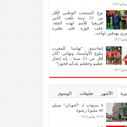
توج المنتخب الوطني لأقل
من 23 سنة بلقب كأس
افريقيا للأمم لهذه الفئة،
عقب فوزه على نظيره
ري بهدفين لواحد،
إنفانتينو: “تهانينا للمغرب
ببلوغ الأولمبياد ونهائي ‘كان
أقل من 23 سنة’.. إنه إنجاز
عظيم وجعلتم بلدكم فخورا”
يرة
الأشهر
تعليقات
الوسوم
6 سنوات لـ “أجودان” تسلم
40 مليونا رشوة
16 يوليو,2023