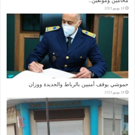
محامين وموثقين..
19 يونيو,2023
حموشي يوقف أمنيين بالرباط والجديدة ووزان
18 يونيو,2023