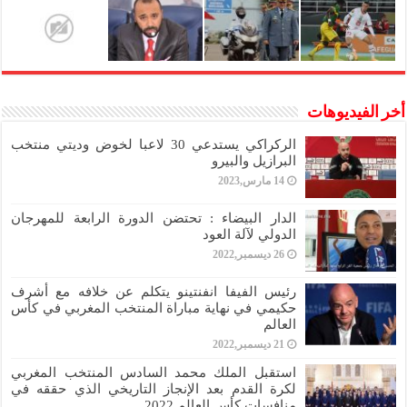
أخر الفيديوهات
الركراكي يستدعي 30 لاعبا لخوض وديتي منتخب
البرازيل والبيرو
14 مارس,2023
الدار البيضاء : تحتضن الدورة الرابعة للمهرجان
الدولي لآلة العود
26 ديسمبر,2022
رئيس الفيفا انفنتينو يتكلم عن خلافه مع أشرف
حكيمي في نهاية مباراة المنتخب المغربي في كأس
العالم
21 ديسمبر,2022
استقبل الملك محمد السادس المنتخب المغربي
لكرة القدم بعد الإنجاز التاريخي الذي حققه في
منافسات كأس العالم 2022.