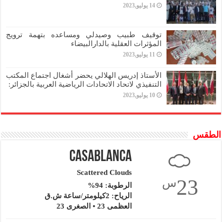
14 يوليو,2023
توقيف طبيب وصيدلي ومساعده بتهمة ترويج
المؤثرات العقلية بالدارالبيضاء
11 يوليو,2023
الأستاذ إدريس الهلالي يحضر أشغال اجتماع المكتب
التنفيذي لاتحاد الاتحادات الرياضية العربية بالجزائر:
10 يوليو,2023
الطقس
Casablanca
Scattered Clouds
23
س
الرطوبة: 94%
الرياح: 2كيلومتر/ساعة ش.ق
العظمى 23 • الصغرى 23