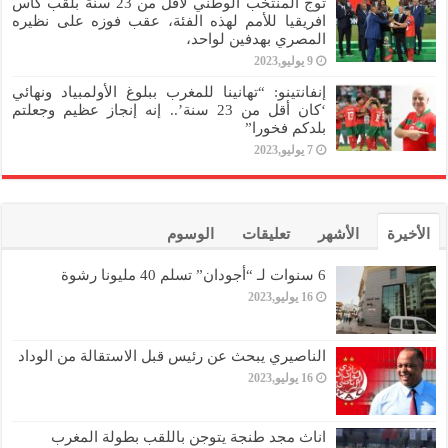
توج المنتخب الوطني لأقل من 23 سنة بلقب كأس
افريقيا للأمم لهذه الفئة، عقب فوزه على نظيره
المصري بهدفين لواحد،
9 يوليو,2023
إنفانتينو: “تهانينا للمغرب ببلوغ الأولمبياد ونهائي
‘كان أقل من 23 سنة’.. إنه إنجاز عظيم وجعلتم
بلدكم فخورا”
7 يوليو,2023
الأخيرة
الأشهر
تعليقات
الوسوم
6 سنوات لـ “أجودان” تسلم 40 مليونا رشوة
16 يوليو,2023
الناصيري يبحث عن رئيس قبل الاستقالة من الوداد
16 يوليو,2023
اناث مجد طنجة يتوجن باللقب بطولة المغرب