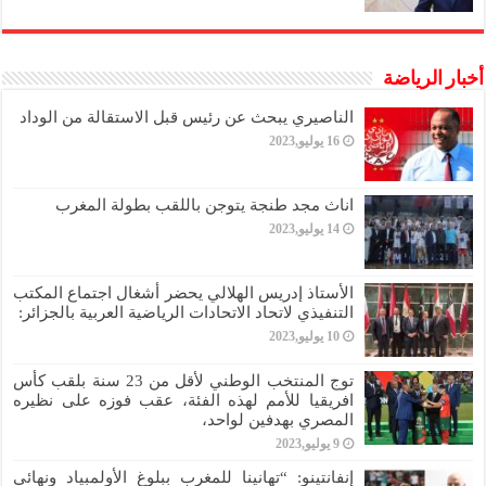
أخبار الرياضة
الناصيري يبحث عن رئيس قبل الاستقالة من الوداد
16 يوليو,2023
اناث مجد طنجة يتوجن باللقب بطولة المغرب
14 يوليو,2023
الأستاذ إدريس الهلالي يحضر أشغال اجتماع المكتب
التنفيذي لاتحاد الاتحادات الرياضية العربية بالجزائر:
10 يوليو,2023
توج المنتخب الوطني لأقل من 23 سنة بلقب كأس
افريقيا للأمم لهذه الفئة، عقب فوزه على نظيره
المصري بهدفين لواحد،
9 يوليو,2023
إنفانتينو: “تهانينا للمغرب ببلوغ الأولمبياد ونهائي