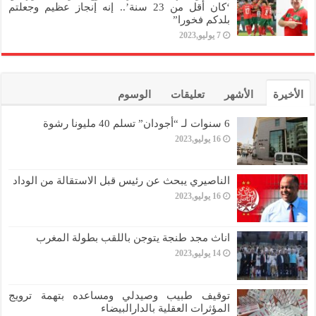
‘كان أقل من 23 سنة’.. إنه إنجاز عظيم وجعلتم
بلدكم فخورا”
7 يوليو,2023
الأخيرة
الأشهر
تعليقات
الوسوم
6 سنوات لـ “أجودان” تسلم 40 مليونا رشوة
16 يوليو,2023
الناصيري يبحث عن رئيس قبل الاستقالة من الوداد
16 يوليو,2023
اناث مجد طنجة يتوجن باللقب بطولة المغرب
14 يوليو,2023
توقيف طبيب وصيدلي ومساعده بتهمة ترويج
المؤثرات العقلية بالدارالبيضاء