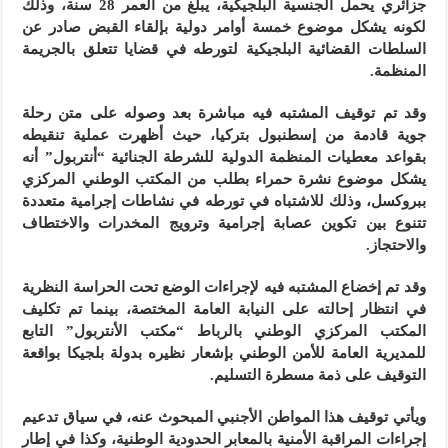
جزائري يحمل الجنسية البلجيكية، يبلغ من العمر 28 سنة، وذلك
لكونه يشكل موضوع خمسة أوامر دولية بإلقاء القبض صادر عن
السلطات القضائية البلجيكية لتورطه في قضايا تتعلق بالجريمة
المنظمة.
وقد تم توقيف المشتبه فيه مباشرة بعد وصوله على متن رحلة
جوية قادمة من إسطنبول بتركيا، حيث أظهرت عملية تنقيطه
بقواعد معطيات المنظمة الدولية للشرطة الجنائية “أنتربول” أنه
يشكل موضوع نشرة حمراء بطلب من المكتب الوطني المركزي
ببروكسل، وذلك للاشتباه في تورطه في نشاطات إجرامية متعددة
تتنوع بين تكوين عصابة إجرامية وترويج المخدرات والاختطاف
والاحتجاز.
وقد تم إخضاع المشتبه فيه لإجراءات الوضع تحت الحراسة النظرية
في انتظار إحالته على النيابة العامة المختصة، بينما تم تكليف
المكتب المركزي الوطني بالرباط “مكتب الأنتربول” التابع
للمديرية العامة للأمن الوطني بإشعار نظيره بدولة بلجيكا بواقعة
التوقيف على ذمة مسطرة التسليم.
ويأتي توقيف هذا المواطن الأجنبي المبحوث عنه، في سياق تدعيم
إجراءات المراقبة الأمنية بالمعابر الحدودية الوطنية، وكذا في إطار