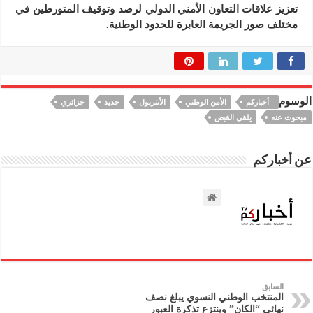
تعزيز علاقات التعاون الأمني الدولي لرصد وتوقيف المتورطين في
مختلف صور الجريمة العابرة للحدود الوطنية.
الوسوم
- أخباركم
الأمن الوطني
الأنتربول
جديد
جزائري
مبحوث عنه
يلقي القبض
عن أخباركم
السابق
المنتخب الوطني النسوي يبلغ نصف
نهائي “الكان” وينتزع تذكرة العبور