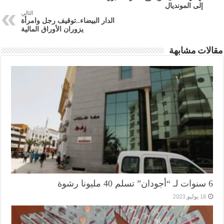
إلى المونديال
التالي
الدار البيضاء..توقيف رجل وامرأة
يزوران الأوراق المالية
مقالات مشابهة
6 سنوات لـ “أجودان” تسلم 40 مليونا رشوة
16 يوليو,2023