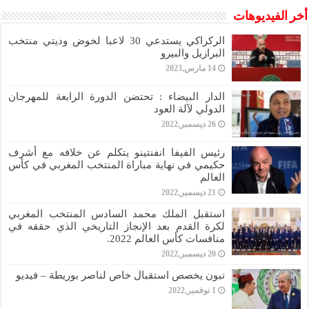
أخر الفيديوهات
الركراكي يستدعي 30 لاعبا لخوض وديتي منتخب
البرازيل والبيرو
14 مارس,2023
الدار البيضاء : تحتضن الدورة الرابعة للمهرجان
الدولي لآلة العود
26 ديسمبر,2022
رئيس الفيفا انفنتينو يتكلم عن خلافه مع أشرف
حكيمي في نهاية مباراة المنتخب المغربي في كأس
العالم
21 ديسمبر,2022
استقبل الملك محمد السادس المنتخب المغربي
لكرة القدم بعد الإنجاز التاريخي الذي حققه في
منافسات كأس العالم 2022.
20 ديسمبر,2022
تبون يخصص استقبال خاص لناصر بوريطة – فيديو
1 نوفمبر,2022