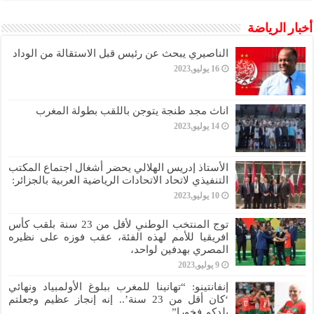
أخبار الرياضة
الناصيري يبحث عن رئيس قبل الاستقالة من الوداد
16 يوليو,2023
اناث مجد طنجة يتوجن باللقب بطولة المغرب
14 يوليو,2023
الأستاذ إدريس الهلالي يحضر أشغال اجتماع المكتب
التنفيذي لاتحاد الاتحادات الرياضية العربية بالجزائر:
10 يوليو,2023
توج المنتخب الوطني لأقل من 23 سنة بلقب كأس
افريقيا للأمم لهذه الفئة، عقب فوزه على نظيره
المصري بهدفين لواحد،
9 يوليو,2023
إنفانتينو: “تهانينا للمغرب ببلوغ الأولمبياد ونهائي
‘كان أقل من 23 سنة’.. إنه إنجاز عظيم وجعلتم
بلدكم فخورا”