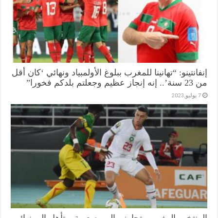
إنفانتينو: “تهانينا للمغرب ببلوغ الأولمبياد ونهائي ‘كان أقل
من 23 سنة’.. إنه إنجاز عظيم وجعلتم بلدكم فخورا”
7 يوليو,2023