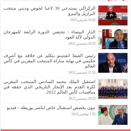
الركراكي يستدعي 30 لاعبا لخوض وديتي منتخب
البرازيل والبيرو
14 مارس,2023
الدار البيضاء : تحتضن الدورة الرابعة للمهرجان
الدولي لآلة العود
26 ديسمبر,2022
رئيس الفيفا انفنتينو يتكلم عن خلافه مع أشرف
حكيمي في نهاية مباراة المنتخب المغربي في كأس
العالم
21 ديسمبر,2022
استقبل الملك محمد السادس المنتخب المغربي
لكرة القدم بعد الإنجاز التاريخي الذي حققه في
منافسات كأس العالم 2022.
20 ديسمبر,2022
تبون يخصص استقبال خاص لناصر بوريطة – فيديو
1 نوفمبر,2022