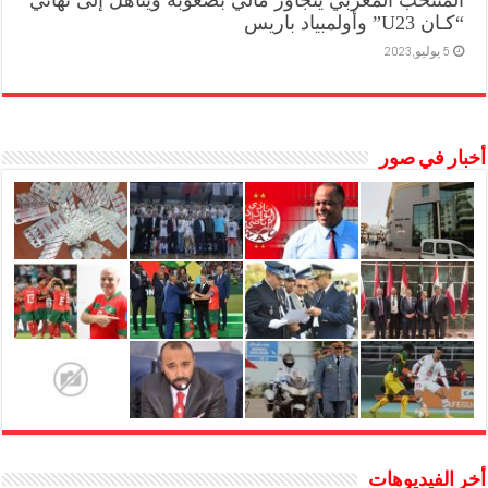
المنتخب المغربي يتجاوز مالي بصعوبة ويتأهل إلى نهائي
“كـان U23” وأولمبياد باريس
5 يوليو,2023
أخبار في صور
أخر الفيديوهات