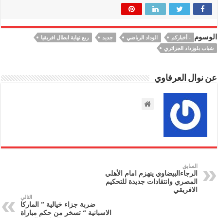
الوسوم
- أخباركم
الوداد الرياضي
جديد
ربع نهاية ابطال افريقيا
شباب بلوزداد الجزائري
عن نوال العرفاوي
السابق
الرجاءالبيضاوي ينهزم امام الأهلي
المصري وانتقادات جديدة للتحكيم
الافريقي
التالي
ضربة جزاء خيالية ” الماركا
الاسبانية “ تسخر من حكم مباراة