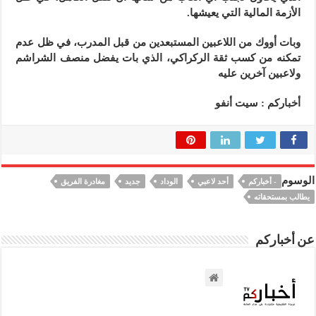
الأزمة المالية التي يعيشها.
وبات أووك من اللاعبين المستبعدين من قبل المدرب، في ظل عدم
تمكنه من كسب ثقة الركراكي، الذي بات يفضل منصف الشراشم
ولاعبين آخرين عليه
أخباركم : سيت أنفو
الوسوم
- أخباركم
أحد لاعبي
الوداد
جديد
مغادرة الفريق
يطالب بمستحقاته
عن أخباركم