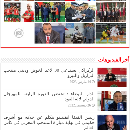
أخر الفيديوهات
الركراكي يستدعي 30 لاعبا لخوض وديتي منتخب
البرازيل والبيرو
14 مارس,2023
الدار البيضاء : تحتضن الدورة الرابعة للمهرجان
الدولي لآلة العود
26 ديسمبر,2022
رئيس الفيفا انفنتينو يتكلم عن خلافه مع أشرف
حكيمي في نهاية مباراة المنتخب المغربي في كأس
العالم