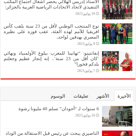
الأستاذ إدريس الهلالي يحضر أشغال اجتماع المكتب
التنفيذي لاتحاد الاتحادات الرياضية العربية بالجزائر:
10 يوليو,2023
توج المنتخب الوطني لأقل من 23 سنة بلقب كأس
افريقيا للأمم لهذه الفئة، عقب فوزه على نظيره
المصري بهدفين لواحد،
9 يوليو,2023
إنفانتينو: “تهانينا للمغرب ببلوغ الأولمبياد ونهائي
‘كان أقل من 23 سنة’.. إنه إنجاز عظيم وجعلتم
بلدكم فخورا”
7 يوليو,2023
الأخيرة
الأشهر
تعليقات
الوسوم
6 سنوات لـ “أجودان” تسلم 40 مليونا رشوة
16 يوليو,2023
الناصيري يبحث عن رئيس قبل الاستقالة من الوداد