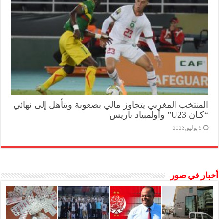
المنتخب المغربي يتجاوز مالي بصعوبة ويتأهل إلى نهائي
“كـان U23” وأولمبياد باريس
5 يوليو,2023
أخبار في صور