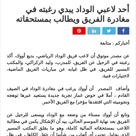
أحد لاعبي الوداد يبدي رغبته في
مغادرة الفريق ويطالب بمستحقاته
أخباركم : متابعة
عن مصدر موتوق أن لاعب فريق الوداد الرياضي، بديع أووك، أكد
رغبته في الرحيل عن الفريق، للمدرب، وليد الركراكي، والمكتب
المسير للفريق، في ظل غيابه عن مباريات الفريق الماضية،
لاختيارات فنية.
وأضاف المصدر أن أووك يرغب في مغادرة الوداد في الصيف
القادم ، أملا في خوض غمار تجربة جديدة يستعيد عبرها توهجه
ونجوميته التي افتقدها مؤخرا مع الفريق الأحمر.
وتابع أن أووك مستاء من وضعه مع الوداد ويسعى للرحيل عن
الفريق بعد نهاية الموسم الحالي، بيد أن الإشكال يكمن في مطالبة
اللاعب بمستحقاته المالية كاملة، وهو ما يقلق المكتب المسير
الذي يحاول تجنب أي أتعاب من شأنها أن تثقل الكاهل، في ظل