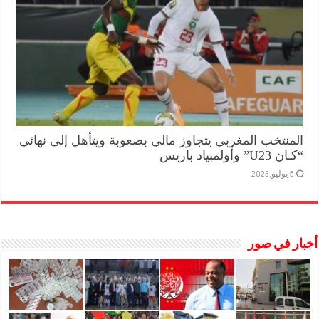
المنتخب المغربي يتجاوز مالي بصعوبة ويتأهل إلى نهائي
“كـان U23” وأولمبياد باريس
5 يوليو,2023
أخبار في صور