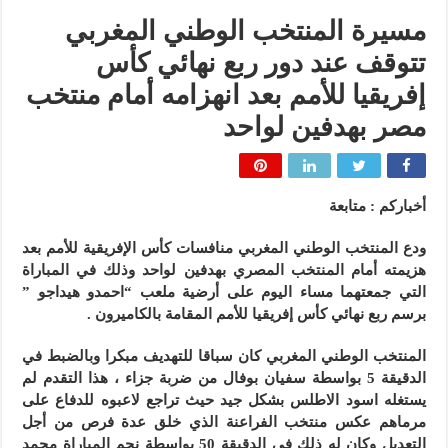
مسيرة المنتخب الوطني المغربي
تتوقف عند دور ربع نهائي كأس
إفريقيا للأمم بعد انهزامه أمام منتخب
مصر بهدفين لواحد
أخباركم : متابعة
ودع المنتخب الوطني المغربي منافسات كأس الإفريقية للأمم بعد
هزيمته أمام المنتخب المصري بهدفين لواحد وذلك في المباراة
التي جمعتهما مساء اليوم على أرضية ملعب “احمدو هيداجو ”
برسم ربع نهائي كأس إفريقيا للأمم المقامة بالكاميرون .
المنتخب الوطني المغربي كان سباقا للتهديف مبكرا وبالضبط في
الدقيقة 5 بواسطة سفيان بوفال من ضربة جزاء ، هذا التقدم لم
يستغله اسود الاطلس بشكل جيد حيث تراجع لاعبوه للدفاع على
مرماهم عكس منتخب الفراعنة الذي خلق عدة فرص من أجل
التعديل وكان له ذلك في الدقيقة 50 بواسطة نجم المباراة محمد