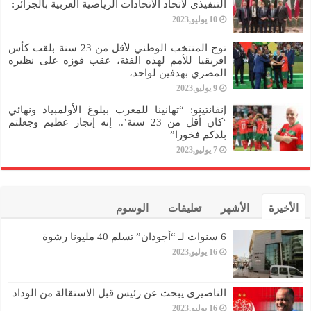
التنفيذي لاتحاد الاتحادات الرياضية العربية بالجزائر:
10 يوليو,2023
توج المنتخب الوطني لأقل من 23 سنة بلقب كأس
افريقيا للأمم لهذه الفئة، عقب فوزه على نظيره
المصري بهدفين لواحد،
9 يوليو,2023
إنفانتينو: “تهانينا للمغرب ببلوغ الأولمبياد ونهائي
‘كان أقل من 23 سنة’.. إنه إنجاز عظيم وجعلتم
بلدكم فخورا”
7 يوليو,2023
الأخيرة
الأشهر
تعليقات
الوسوم
6 سنوات لـ “أجودان” تسلم 40 مليونا رشوة
16 يوليو,2023
الناصيري يبحث عن رئيس قبل الاستقالة من الوداد
16 يوليو,2023