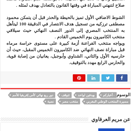
صلاح لتنهتي المباراة في وقتها القانون بالتعادل بهدف لمثله .
الشوط الاضافي الأول تميز بالحيطة والحذر قبل أن يتمكن محمود
مصطفى ترزكيه من تسجيل هدف الانتصار في الدقيقة 100 ليتأهل
به المنتخب المصري إلى الدور النصف النهائي حيث سيلاقي
منتخب الكاميرون يوم الخميس القادم .
ويواجه منتخب الفراعنة أزمة كبيرة على مستوى حراسة مرماه
قبل مباراة نصف النهائي ضد الكاميرون الخميس المقبل، حيث أن
حارسيه الأول والثاني، الشناوي وأبوجبل، يعانيان من إصابة قوية،
والحارس الرابع مهدد بالتوقيف.
الوسوم
- أخباركم
بهدفين لواحد
تتوقف
دور ربع نهائي كأس إفريقيا للأمم
مسيرة المنتخب الوطني المغربي
منتخب مصر
نصية
عن مريم العرفاوي